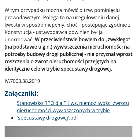
W tym przypadku można mówić o tzw. pominięciu
prawodawczym. Polega to na uregulowaniu danej
kwestii w sposób niepełny, choć - postępując zgodnie z
Konstytucją - ustawodawca powinien był ją
unormować.
W przeciwieństwie bowiem do „zwykłego”
(na podstawie u.g.n.) wywłaszczenia nieruchomości na
potrzeby budowy drogi publicznej - nie przyznał wprost
roszczenia o zwrot nieruchomości przejętych na
identyczne cele w trybie specustawy drogowej.
IV.7003.38.2019
Załączniki:
Dokument
Stanowisko RPO dla TK ws. niemożliwości zwrotu
nieruchomości wywłaszczonych w trybie
'specustawy drogowej'.pdf