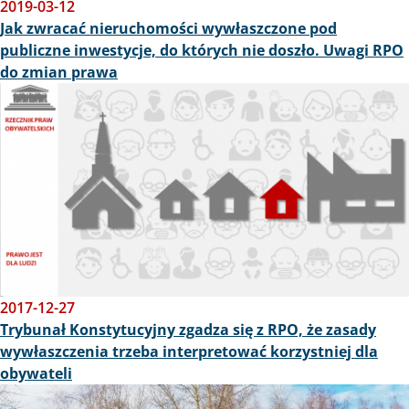
2019-03-12
Jak zwracać nieruchomości wywłaszczone pod
publiczne inwestycje, do których nie doszło. Uwagi RPO
do zmian prawa
Obraz
2017-12-27
Trybunał Konstytucyjny zgadza się z RPO, że zasady
wywłaszczenia trzeba interpretować korzystniej dla
obywateli
Obraz