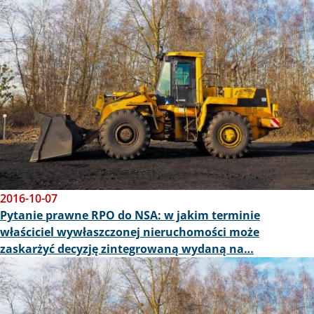
2016-10-07
Pytanie prawne RPO do NSA: w jakim terminie
właściciel wywłaszczonej nieruchomości może
zaskarżyć decyzję zintegrowaną wydaną na…
Obraz