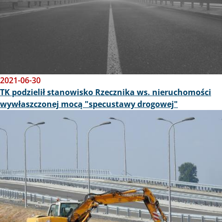
2021-06-30
TK podzielił stanowisko Rzecznika ws. nieruchomości
wywłaszczonej mocą "specustawy drogowej"
Obraz