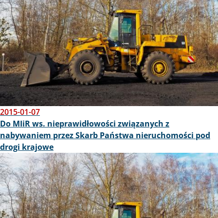
2015-01-07
Do MIiR ws. nieprawidłowości związanych z
nabywaniem przez Skarb Państwa nieruchomości pod
drogi krajowe
Obraz