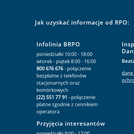
Jak uzyskać informacje od RPO:
Infolinia BRPO
Ins
Dan
poniedziałki 10:00 - 18:00
Beat
wtorek - piątek 8:00 - 16:00
800 676 676
- połączenie
dane 
bezpłatne z telefonów
ochr
stacjonarnych oraz
komórkowych
(22) 551 77 91
- połączenie
płatne zgodnie z cennikiem
operatora
Przyjęcia interesantów
poniedziałki 9:00 - 17:00