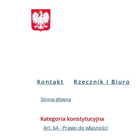
Biuletyn
Przejdź
Przejdź
Przejdź
Przejdź
do
do
to
do
Informacji
menu
treści
informacji
mapy
głównego
o
serwisu
Publicznej
kontakcie
RPO
Menu
Kontakt
Rzecznik i Biuro
PL
Strona główna
Kategoria konstytucyjna
Art. 64 - Prawo do własności