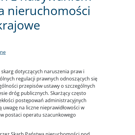
a nieruchomości
krajowe
lne
 skarg dotyczących naruszenia praw i
ólnych regulacji prawnych odnoszących się
zególności przepisów ustawy o szczególnych
esie dróg publicznych. Skarżący często
ekłości postępowań administracyjnych
ą uwagę na liczne nieprawidłowości w
 w postaci operatu szacunkowego
rzez Skarb Państwa nieruchomości pod