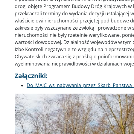
drogi objęte Programem Budowy Dróg Krajowych w l
przekraczali terminy do wydania decyzji ustalające
właścicielowi nieruchomości przejętej pod budowę d
zakresie były wszczynane ze zwłoką i prowadzone w
nieruchomości nie były rzetelnie weryfikowane, pon
wartości dowodowej. Działalność wojewodów w tym z
Izbę Kontroli negatywnie ze względu na nieprzestrze
Obywatelskich zwraca się z prośbą o poinformowanie, 
wyeliminowania nieprawidłowości w działaniach wo
Załączniki:
Dokument
Do_MAiC_ws_nabywania_przez_Skarb_Panstwa_