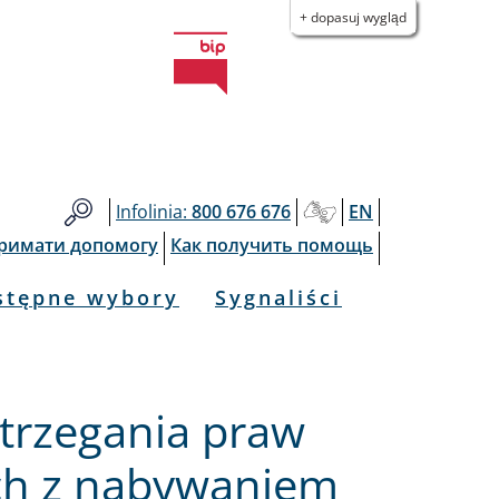
+ dopasuj wygląd
Infolinia:
800 676 676
EN
тримати допомогу
Как получить помощь
stępne wybory
Sygnaliści
trzegania praw
ch z nabywaniem