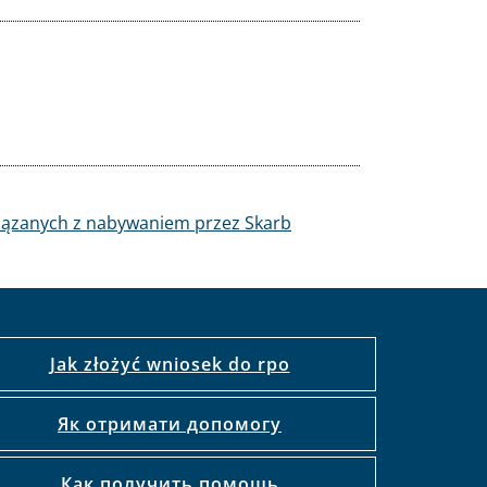
wiązanych z nabywaniem przez Skarb
Jak złożyć wniosek do rpo
Як отримати допомогу
Как получить помощь