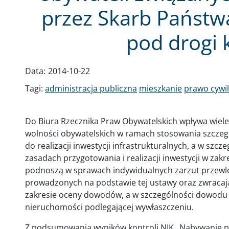
przez Skarb Państw
pod drogi 
Data:
2014-10-22
Tagi:
administracja publiczna
mieszkanie
prawo cywi
Do Biura Rzecznika Praw Obywatelskich wpływa wiele
wolności obywatelskich w ramach stosowania szczeg
do realizacji inwestycji infrastrukturalnych, a w szc
zasadach przygotowania i realizacji inwestycji w zakr
podnoszą w sprawach indywidualnych zarzut przewl
prowadzonych na podstawie tej ustawy oraz zwracaj
zakresie oceny dowodów, a w szczególności dowodu
nieruchomości podlegającej wywłaszczeniu.
Z podsumowania wyników kontroli NIK „Nabywanie p