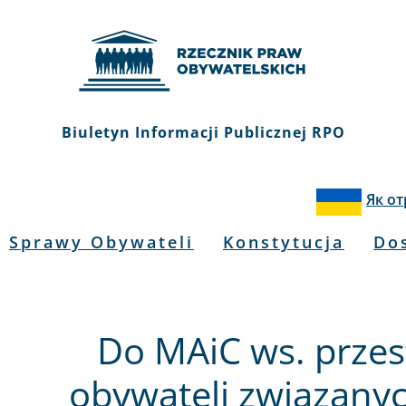
Biuletyn Informacji Publicznej RPO
Як о
Sprawy Obywateli
Konstytucja
Do
Do MAiC ws. przes
obywateli związany