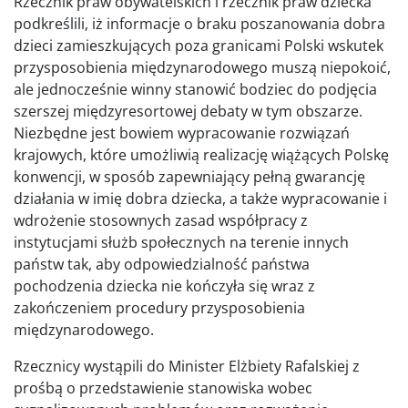
Rzecznik praw obywatelskich i rzecznik praw dziecka
podkreślili, iż informacje o braku poszanowania dobra
dzieci zamieszkujących poza granicami Polski wskutek
przysposobienia międzynarodowego muszą niepokoić,
ale jednocześnie winny stanowić bodziec do podjęcia
szerszej międzyresortowej debaty w tym obszarze.
Niezbędne jest bowiem wypracowanie rozwiązań
krajowych, które umożliwią realizację wiążących Polskę
konwencji, w sposób zapewniający pełną gwarancję
działania w imię dobra dziecka, a także wypracowanie i
wdrożenie stosownych zasad współpracy z
instytucjami służb społecznych na terenie innych
państw tak, aby odpowiedzialność państwa
pochodzenia dziecka nie kończyła się wraz z
zakończeniem procedury przysposobienia
międzynarodowego.
Rzecznicy wystąpili do Minister Elżbiety Rafalskiej z
prośbą o przedstawienie stanowiska wobec