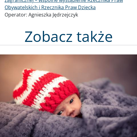
zagranicznej – wspólne wystąpienie Rzecznika Praw
Obywatelskich i Rzecznika Praw Dziecka
Operator:
Agnieszka Jędrzejczyk
Zobacz także
Obraz