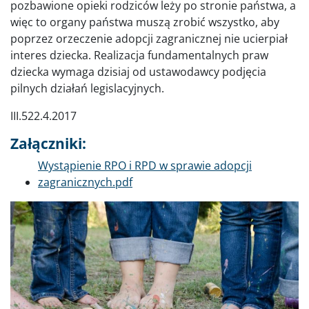
pozbawione opieki rodziców leży po stronie państwa, a
więc to organy państwa muszą zrobić wszystko, aby
poprzez orzeczenie adopcji zagranicznej nie ucierpiał
interes dziecka. Realizacja fundamentalnych praw
dziecka wymaga dzisiaj od ustawodawcy podjęcia
pilnych działań legislacyjnych.
III.522.4.2017
Załączniki:
Dokument
Wystąpienie RPO i RPD w sprawie adopcji
zagranicznych.pdf