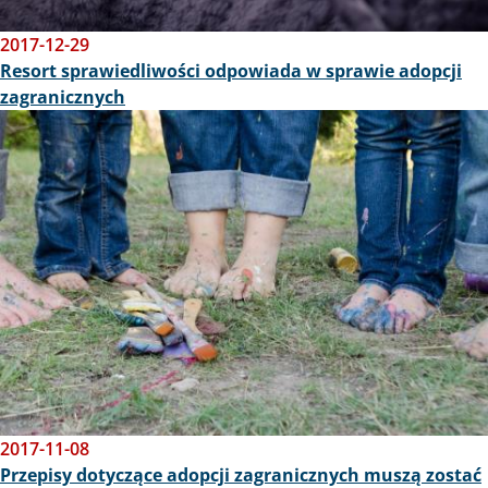
2017-12-29
Resort sprawiedliwości odpowiada w sprawie adopcji
zagranicznych
Obraz
2017-11-08
Przepisy dotyczące adopcji zagranicznych muszą zostać