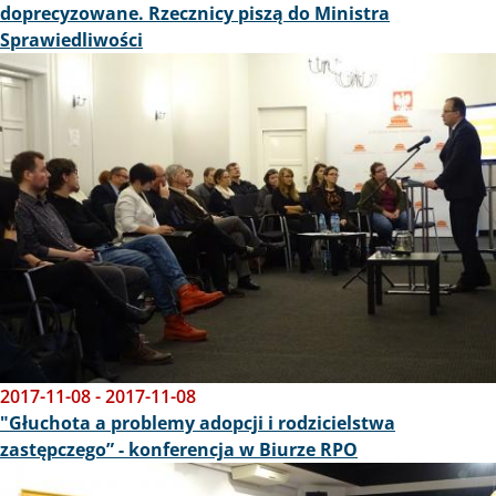
doprecyzowane. Rzecznicy piszą do Ministra
Sprawiedliwości
Obraz
2017-11-08
-
2017-11-08
"Głuchota a problemy adopcji i rodzicielstwa
zastępczego” - konferencja w Biurze RPO
Obraz