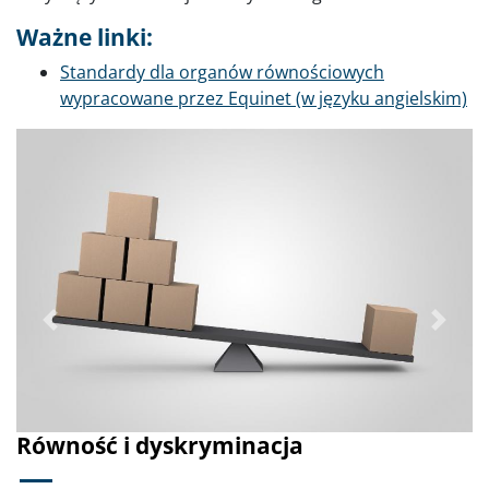
Ważne linki:
Standardy dla organów równościowych
wypracowane przez Equinet (w języku angielskim)
Poprzednie
Dalej
Równość i dyskryminacja