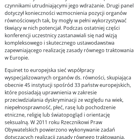
czynnikami utrudniającymi jego wdrażanie. Drugi panel
dotyczył konieczności wzmocnienia pozycji organów
równościowych tak, by mogły w pełni wykorzystywać
tkwiący w nich potencjał. Podczas ostatniej części
konferencji uczestnicy zastanawiali się nad wizją
kompleksowego i skutecznego ustawodawstwa
zapewniającego realizację zasady równego traktowania
w Europie.
Equinet to europejska sieć współpracy
wyspecjalizowanych organów ds. równości, skupiająca
obecnie 45 instytucji spośród 33 państw europejskich,
które posiadają uprawnienia w zakresie
przeciwdziałania dyskryminacji ze względu na wiek,
niepełnosprawność, płeć, rasę lub pochodzenie
etniczne, religię lub światopogląd i orientację
seksualną. W 2011 roku Rzecznikowi Praw
Obywatelskich powierzono wykonywanie zadań
dotyczących realizacji zasady równego traktowania.