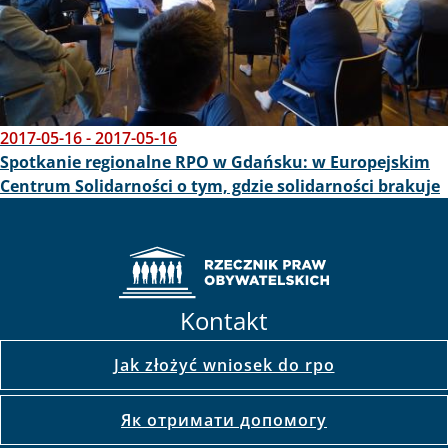
2017-05-16
-
2017-05-16
Spotkanie regionalne RPO w Gdańsku: w Europejskim
Centrum Solidarności o tym, gdzie solidarności brakuje
Kontakt
Jak złożyć wniosek do rpo
Як отримати допомогу
Как получить помощь