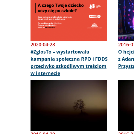
2020-04-28
2016-0
#ZglosTo – wystartowała
O hejc
kampania społeczna RPO i FDDS
z Ada
przeciwko szkodliwym treściom
Przys
w internecie
Image
Image