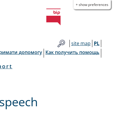
+ show preferences
site map
PL
тримати допомогу
Как получить помощь
port
 speech