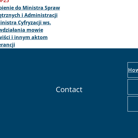
4-25
ienie do Ministra Spraw
rznych i Administracji
inistra Cyfryzacji ws.
wdziałania mowie
iści i innym aktom
erancji
How
Contact