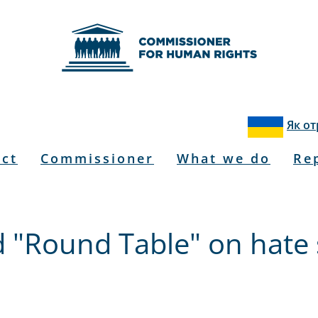
Як о
u
act
Commissioner
What we do
Re
 "Round Table" on hate