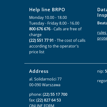
Help line BRPO
Dat
Ins
Monday 10.00 - 18.00
Beat
Tuesday - Friday 8.00 - 16.00
800 676 676
- Calls are free of
rules
charge
prote
(22) 551 77 91
- The cost of calls
according to the operator's
price list
Address
nip:
5
al. Solidarności 77
rego
00-090 Warszawa
phone:
(22) 55 17 700
fax:
(22) 827 64 53
ONLINE FORM