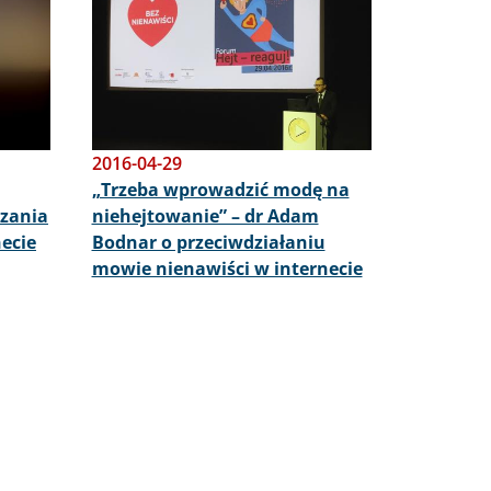
2016-04-29
„Trzeba wprowadzić modę na
czania
niehejtowanie” – dr Adam
ecie
Bodnar o przeciwdziałaniu
mowie nienawiści w internecie