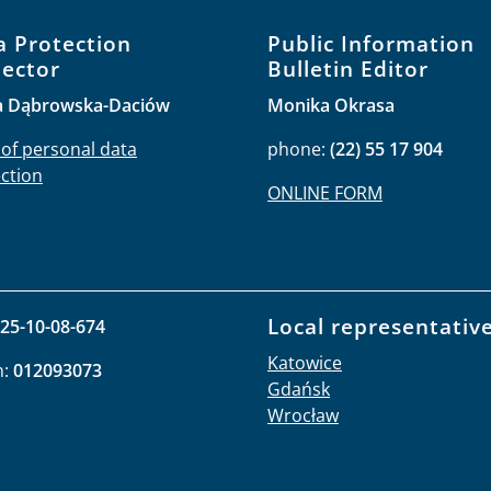
a Protection
Public Information
pector
Bulletin Editor
a Dąbrowska-Daciów
Monika Okrasa
 of personal data
phone:
(22) 55 17 904
ction
ONLINE FORM
Local representativ
25-10-08-674
Katowice
n:
012093073
Gdańsk
Wrocław