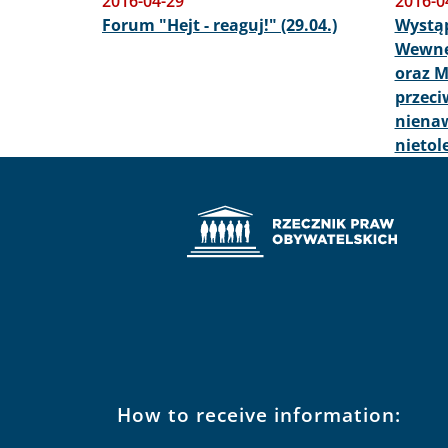
2016-04-29
2016-0
Forum "Hejt - reaguj!" (29.04.)
Wystąp
Wewnęt
oraz M
przeci
nienaw
nietol
How to receive information: