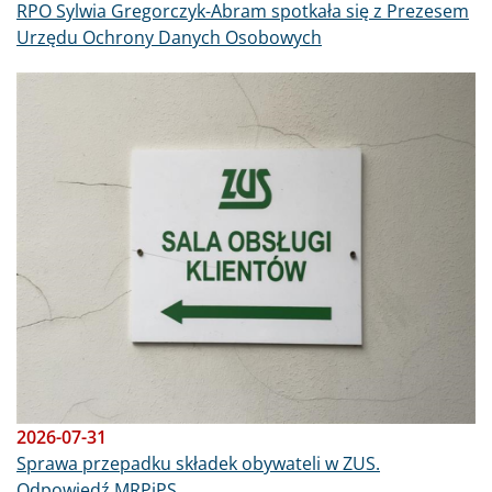
RPO Sylwia Gregorczyk-Abram spotkała się z Prezesem
Urzędu Ochrony Danych Osobowych
Obraz
2026-07-31
Sprawa przepadku składek obywateli w ZUS.
Odpowiedź MRPiPS