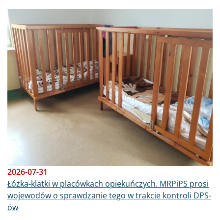
Obraz
2026-07-31
Łóżka-klatki w placówkach opiekuńczych. MRPiPS prosi
wojewodów o sprawdzanie tego w trakcie kontroli DPS-
ów