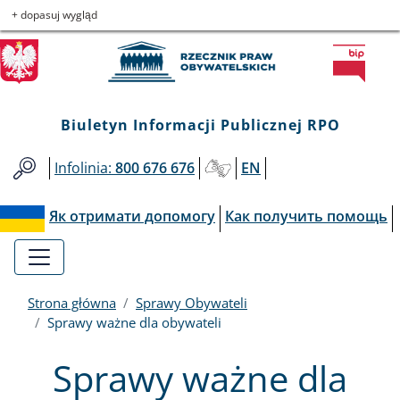
Biuletyn
Przejdź
Przejdź
Przejdź
Przejdź
+ dopasuj wygląd
do
do
to
do
Informacji
menu
treści
informacji
mapy
głównego
o
serwisu
Publicznej
kontakcie
Biuletyn Informacji Publicznej RPO
RPO
Infolinia:
800 676 676
EN
Як отримати допомогу
Как получить помощь
Strona główna
Sprawy Obywateli
Sprawy ważne dla obywateli
Sprawy ważne dla