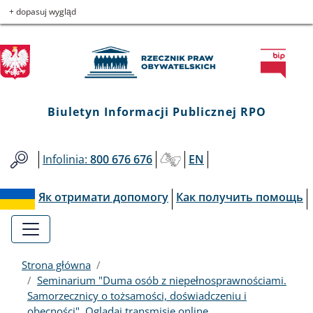
Biuletyn
Przejdź
Przejdź
Przejdź
Przejdź
+ dopasuj wygląd
do
do
to
do
Informacji
menu
treści
informacji
mapy
głównego
o
serwisu
Publicznej
kontakcie
RPO
Biuletyn Informacji Publicznej RPO
Infolinia:
800 676 676
EN
Як отримати допомогу
Как получить помощь
Strona główna
Seminarium "Duma osób z niepełnosprawnościami.
Samorzecznicy o tożsamości, doświadczeniu i
obecności". Oglądaj transmisję online