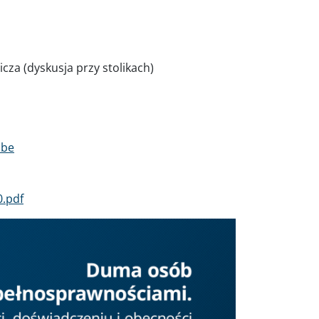
za (dyskusja przy stolikach)
ube
.pdf