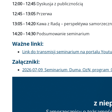
12:00 - 12:45
Dyskusja z publicznością
12:45 - 13:05
Przerwa
13:05 - 14:20
Kawa z Radą – perspektywa samorzecznic
14:20 - 14:30
Podsumowanie seminarium
Ważne linki:
Link do transmisji seminarium na portalu Yout
Załączniki:
Dokument
2026-07-09_Seminarium_Duma_OzN_program_0