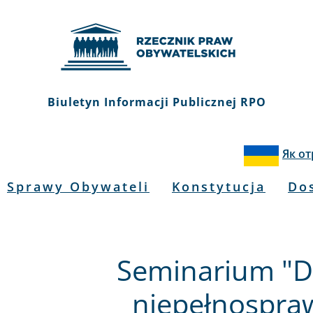
Biuletyn Informacji Publicznej RPO
Як о
Sprawy Obywateli
Konstytucja
Do
Seminarium "D
niepełnospra