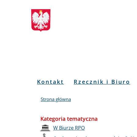
Biuletyn
Przejdź
Przejdź
Przejdź
Przejdź
do
do
to
do
Informacji
menu
treści
informacji
mapy
głównego
o
serwisu
Publicznej
kontakcie
RPO
Menu
Kontakt
Rzecznik i Biuro
PL
Strona główna
Kategoria tematyczna
W Biurze RPO