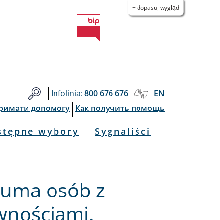
+ dopasuj wygląd
Infolinia:
800 676 676
EN
тримати допомогу
Как получить помощь
stępne wybory
Sygnaliści
uma osób z
wnościami.