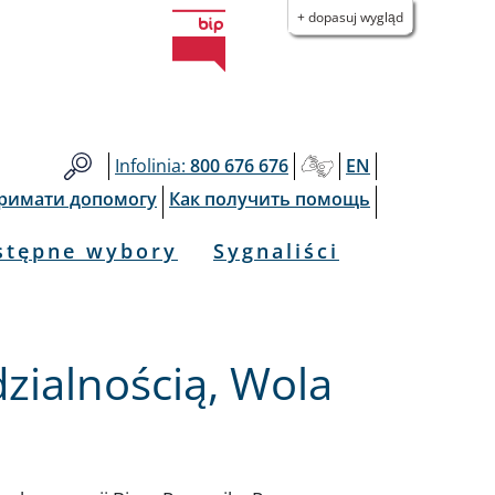
+ dopasuj wygląd
Infolinia:
800 676 676
EN
тримати допомогу
Как получить помощь
stępne wybory
Sygnaliści
ialnością, Wola