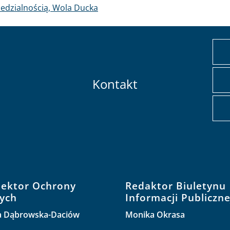
edzialnością, Wola Ducka
Kontakt
pektor Ochrony
Redaktor Biuletynu
ych
Informacji Publiczne
a Dąbrowska-Daciów
Monika Okrasa