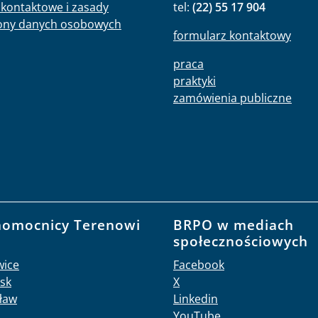
kontaktowe i zasady
tel:
(22) 55 17 904
ony danych osobowych
formularz kontaktowy
praca
praktyki
zamówienia publiczne
nomocnicy Terenowi
BRPO w mediach
O
społecznościowych
wice
Facebook
sk
X
ław
Linkedin
YouTube