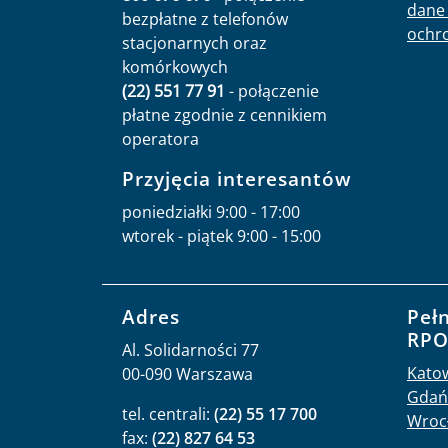
dane 
bezpłatne z telefonów
ochr
stacjonarnych oraz
komórkowych
(22) 551 77 91
- połączenie
płatne zgodnie z cennikiem
operatora
Przyjęcia interesantów
poniedziałki 9:00 - 17:00
wtorek - piątek 9:00 - 15:00
Adres
Peł
RP
Al. Solidarności 77
Kato
00-090 Warszawa
Gdań
tel. centrali:
(22) 55 17 700
Wroc
fax:
(22) 827 64 53