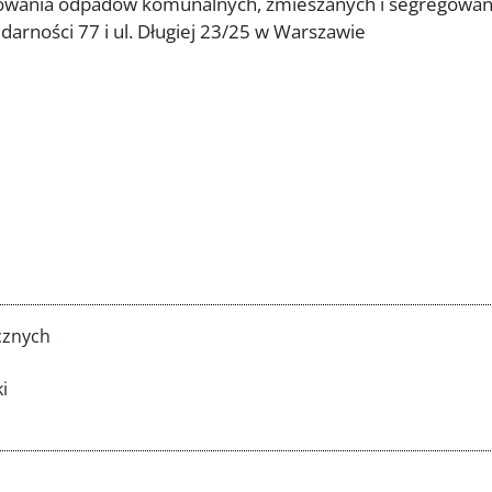
owania odpadów komunalnych, zmieszanych i segregowanyc
idarności 77 i ul. Długiej 23/25 w Warszawie
cznych
i