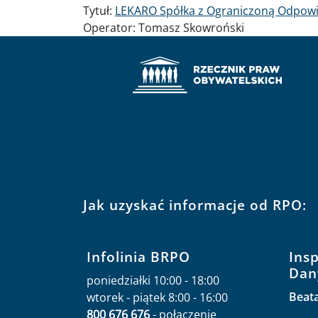
Tytuł:
LEKARO Spółka z Ograniczoną Odpowi
Operator:
Tomasz Skowroński
Jak uzyskać informacje od RPO:
Infolinia BRPO
Ins
Dan
poniedziałki 10:00 - 18:00
Beat
wtorek - piątek 8:00 - 16:00
800 676 676
- połączenie