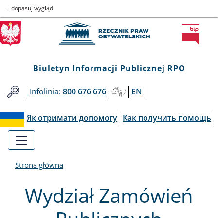
Biuletyn
Przejdź
Przejdź
Przejdź
Przejdź
+ dopasuj wygląd
do
do
to
do
Informacji
menu
treści
informacji
mapy
głównego
o
serwisu
Publicznej
kontakcie
Biuletyn Informacji Publicznej RPO
RPO
Infolinia:
800 676 676
EN
Як отримати допомогу
Как получить помощь
Strona główna
Wydział Zamówień