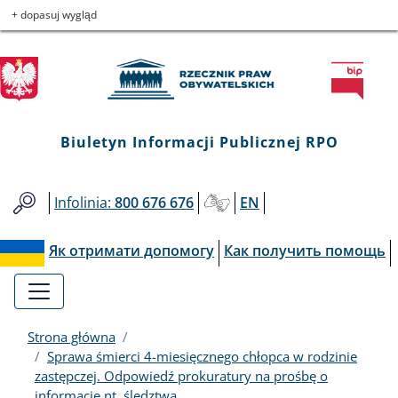
Biuletyn
Przejdź
Przejdź
Przejdź
Przejdź
+ dopasuj wygląd
do
do
to
do
Informacji
menu
treści
informacji
mapy
głównego
o
serwisu
Publicznej
kontakcie
RPO
Biuletyn Informacji Publicznej RPO
Infolinia:
800 676 676
EN
Як отримати допомогу
Как получить помощь
Strona główna
Sprawa śmierci 4-miesięcznego chłopca w rodzinie
zastępczej. Odpowiedź prokuratury na prośbę o
informacje nt. śledztwa