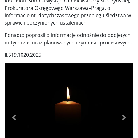
RPO Piotr Sobota wystąpił do Aleksandry Sroczyńskiej,
Prokuratora Okręgowego Warszawa–Praga, o
informacje nt. dotychczasowego przebiegu śledztwa w
sprawie i poczynionych ustaleniach.
Ponadto poprosił o informacje odnośnie do podjętych
dotychczas oraz planowanych czynności procesowych.
II.519.1020.2025
Poprzednie
Dalej