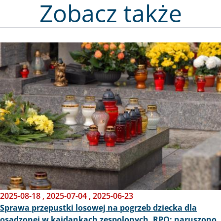
Zobacz także
Obraz
2025-08-18
,
2025-07-04
,
2025-06-23
Sprawa przepustki losowej na pogrzeb dziecka dla
osadzonej w kajdankach zespolonych. RPO: naruszono