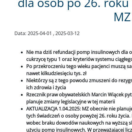
dla osób po 26. roku
MZ
Data:
2025-04-01
2025-03-12
Nie ma dziś refundacji pomp insulinowych dla o
cukrzycę typu 1 oraz kryteriów systemu ciągłe
Po przekroczeniu tego wieku pacjenci muszą sa
nawet kilkudziesięciu tys. zł
Niektórzy są z tego powodu zmuszeni do rezygnac
ich zdrowia i życia
Rzecznik praw obywatelskich Marcin Wiącek pyta
planuje zmiany legislacyjne w tej materii
AKTUALIZACJA 1.04.2025: MZ obecnie nie planuj
tych świadczeń o osoby powyżej 26. roku życia. 
wobec braku dowodów naukowych na wyższą sku
użyciu pomp insulinowych. W przeważającej lic