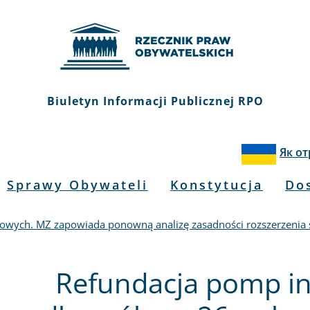
Biuletyn Informacji Publicznej RPO
Як о
Sprawy Obywateli
Konstytucja
Do
owych. MZ zapowiada ponowną analizę zasadności rozszerzenia ś
Refundacja pomp in