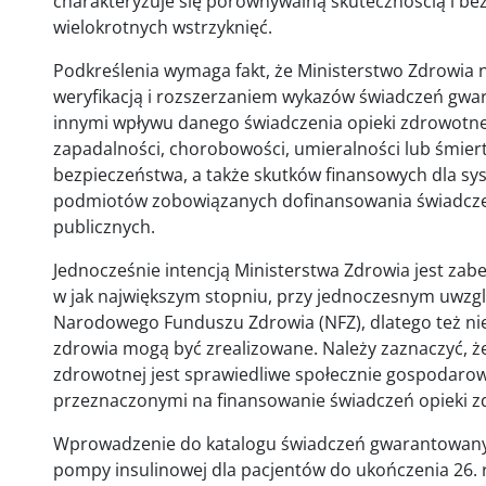
charakteryzuje się porównywalną skutecznością i be
wielokrotnych wstrzyknięć.
Podkreślenia wymaga fakt, że Ministerstwo Zdrowia 
weryfikacją i rozszerzaniem wykazów świadczeń gw
innymi wpływu danego świadczenia opieki zdrowotnej
zapadalności, chorobowości, umieralności lub śmierte
bezpieczeństwa, a także skutków finansowych dla sy
podmiotów zobowiązanych dofinansowania świadcze
publicznych.
Jednocześnie intencją Ministerstwa Zdrowia jest za
w jak największym stopniu, przy jednoczesnym uwzg
Narodowego Funduszu Zdrowia (NFZ), dlatego też nie
zdrowia mogą być zrealizowane. Należy zaznaczyć, ż
zdrowotnej jest sprawiedliwe społecznie gospodaro
przeznaczonymi na finansowanie świadczeń opieki z
Wprowadzenie do katalogu świadczeń gwarantowanyc
pompy insulinowej dla pacjentów do ukończenia 26. r