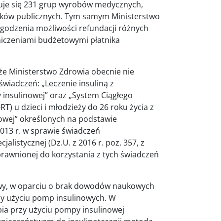
uje się 231 grup wyrobów medycznych,
odków publicznych. Tym samym Ministerstwo
godzenia możliwości refundacji różnych
aniczeniami budżetowymi płatnika
że Ministerstwo Zdrowia obecnie nie
wiadczeń: „Leczenie insuliną z
insulinowej” oraz „System Ciągłego
) u dzieci i młodzieży do 26 roku życia z
owej” określonych na podstawie
2013 r. w sprawie świadczeń
listycznej (Dz.U. z 2016 r. poz. 357, z
prawnionej do korzystania z tych świadczeń
prawy, w oparciu o brak dowodów naukowych
zy użyciu pomp insulinowych. W
pia przy użyciu pompy insulinowej