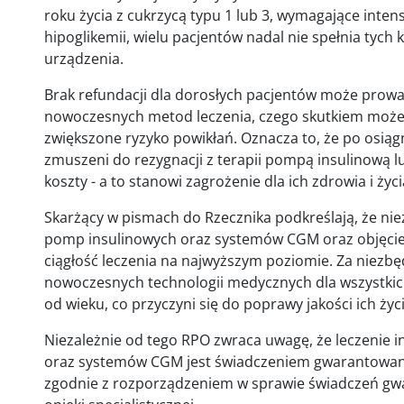
roku życia z cukrzycą typu 1 lub 3, wymagające inten
hipoglikemii, wielu pacjentów nadal nie spełnia tych
urządzenia.
Brak refundacji dla dorosłych pacjentów może prowa
nowoczesnych metod leczenia, czego skutkiem może 
zwiększone ryzyko powikłań. Oznacza to, że po osiągn
zmuszeni do rezygnacji z terapii pompą insulinową
koszty - a to stanowi zagrożenie dla ich zdrowia i życi
Skarżący w pismach do Rzecznika podkreślają, że nie
pomp insulinowych oraz systemów CGM oraz objęcie 
ciągłość leczenia na najwyższym poziomie. Za niezbę
nowoczesnych technologii medycznych dla wszystkich
od wieku, co przyczyni się do poprawy jakości ich życ
Niezależnie od tego RPO zwraca uwagę, że leczenie 
oraz systemów CGM jest świadczeniem gwarantowa
zgodnie z rozporządzeniem w sprawie świadczeń gw