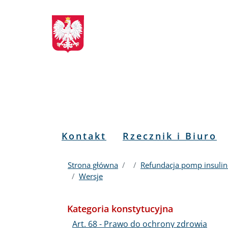
Biuletyn
Przejdź
Przejdź
Przejdź
Przejdź
do
do
to
do
Informacji
menu
treści
informacji
mapy
głównego
o
serwisu
Publicznej
kontakcie
RPO
Menu
Kontakt
Rzecznik i Biuro
PL
Strona główna
Refundacja pomp insulin
Wersje
Kategoria konstytucyjna
Art. 68 - Prawo do ochrony zdrowia