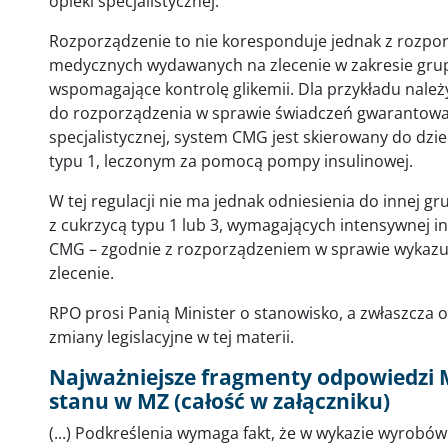
opieki specjalistycznej.
Rozporządzenie to nie koresponduje jednak z rozp
medycznych wydawanych na zlecenie w zakresie grup
wspomagające kontrolę glikemii. Dla przykładu należy 
do rozporządzenia w sprawie świadczeń gwarantowan
specjalistycznej, system CMG jest skierowany do dziec
typu 1, leczonym za pomocą pompy insulinowej.
W tej regulacji nie ma jednak odniesienia do innej gr
z cukrzycą typu 1 lub 3, wymagających intensywnej in
CMG – zgodnie z rozporządzeniem w sprawie wyka
zlecenie.
RPO prosi Panią Minister o stanowisko, a zwłaszcza o
zmiany legislacyjne w tej materii.
Najważniejsze fragmenty odpowiedzi 
stanu w MZ (całość w załączniku)
(...) Podkreślenia wymaga fakt, że w wykazie wyrob