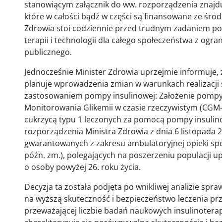
stanowiącym załącznik do ww. rozporządzenia znajd
które w całości bądź w części są finansowane ze śr
Zdrowia stoi codziennie przed trudnym zadaniem po
terapii i technologii dla całego społeczeństwa z ogr
publicznego.
Jednocześnie Minister Zdrowia uprzejmie informuje, 
planuje wprowadzenia zmian w warunkach realizacji ś
zastosowaniem pompy insulinowej: Założenie pompy 
Monitorowania Glikemii w czasie rzeczywistym (CGM-RT
cukrzycą typu 1 leczonych za pomocą pompy insulin
rozporządzenia Ministra Zdrowia z dnia 6 listopada 
gwarantowanych z zakresu ambulatoryjnej opieki specja
późn. zm.), polegających na poszerzeniu populacji u
o osoby powyżej 26. roku życia.
Decyzja ta została podjęta po wnikliwej analizie s
na wyższą skuteczność i bezpieczeństwo leczenia pr
przeważającej liczbie badań naukowych insulinotera