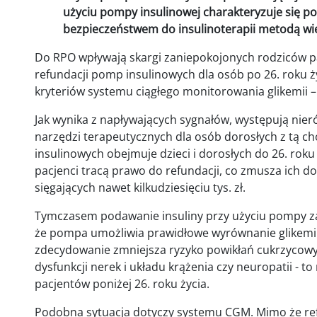
użyciu pompy insulinowej charakteryzuje się p
bezpieczeństwem do insulinoterapii metodą wie
Do RPO wpływają skargi zaniepokojonych rodziców pa
refundacji pomp insulinowych dla osób po 26. roku ż
kryteriów systemu ciągłego monitorowania glikemii 
Jak wynika z napływających sygnałów, występują nie
narzędzi terapeutycznych dla osób dorosłych z tą c
insulinowych obejmuje dzieci i dorosłych do 26. roku
pacjenci tracą prawo do refundacji, co zmusza ich 
sięgających nawet kilkudziesięciu tys. zł.
Tymczasem podawanie insuliny przy użyciu pompy z
że pompa umożliwia prawidłowe wyrównanie glikemii
zdecydowanie zmniejsza ryzyko powikłań cukrzycowych,
dysfunkcji nerek i układu krążenia czy neuropatii - t
pacjentów poniżej 26. roku życia.
Podobna sytuacja dotyczy systemu CGM. Mimo że re