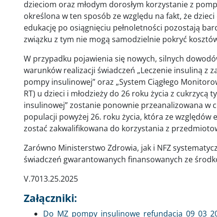
dzieciom oraz młodym dorosłym korzystanie z pompy
określona w ten sposób ze względu na fakt, że dzieci
edukację po osiągnięciu pełnoletności pozostają ba
związku z tym nie mogą samodzielnie pokryć kosztó
W przypadku pojawienia się nowych, silnych dowodó
warunków realizacji świadczeń „Leczenie insuliną z
pompy insulinowej” oraz „System Ciągłego Monitorow
RT) u dzieci i młodzieży do 26 roku życia z cukrzyc
insulinowej” zostanie ponownie przeanalizowana w 
populacji powyżej 26. roku życia, która ze względów e
zostać zakwalifikowana do korzystania z przedmioto
Zarówno Ministerstwo Zdrowia, jak i NFZ systematy
świadczeń gwarantowanych finansowanych ze środk
V.7013.25.2025
Załączniki:
Dokument
Do_MZ_pompy_insulinowe_refundacja_09_03_20