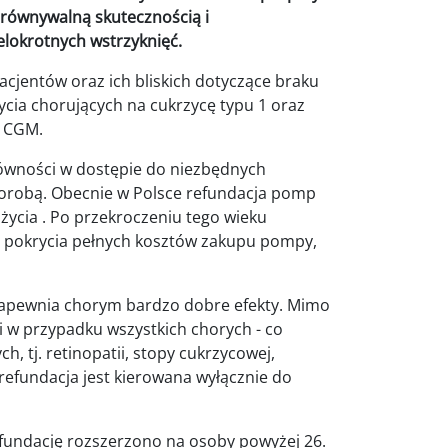
orównywalną skutecznością i
lokrotnych wstrzyknięć.
cjentów oraz ich bliskich dotyczące braku
ycia chorujących na cukrzycę typu 1 oraz
– CGM.
równości w dostępie do niezbędnych
horobą. Obecnie w Polsce refundacja pomp
 życia . Po przekroczeniu tego wieku
do pokrycia pełnych kosztów zakupu pompy,
apewnia chorym bardzo dobre efekty. Mimo
 w przypadku wszystkich chorych - co
 tj. retinopatii, stopy cukrzycowej,
o refundacja jest kierowana wyłącznie do
fundację rozszerzono na osoby powyżej 26.