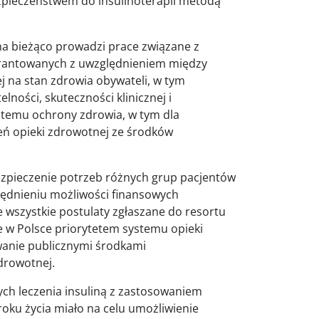
zpieczeństwem do insulinoterapii metodą
na bieżąco prowadzi prace związane z
arantowanych z uwzględnieniem między
 na stan zdrowia obywateli, w tym
lności, skuteczności klinicznej i
stemu ochrony zdrowia, w tym dla
ń opieki zdrowotnej ze środków
bezpieczenie potrzeb różnych grup pacjentów
lędnieniu możliwości finansowych
 wszystkie postulaty zgłaszane do resortu
e w Polsce priorytetem systemu opieki
wanie publicznymi środkami
drowotnej.
h leczenia insuliną z zastosowaniem
oku życia miało na celu umożliwienie