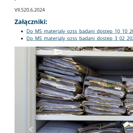
VII.520.6.2024
Załączniki:
Dokument
Do_MS_materialy_ozss_badani_dostep_10_10_2
Dokument
Do_MS_materialy_ozss_badani_dostep_3_02_20
Poprzednie