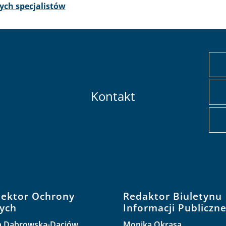
ch specjalistów
Kontakt
pektor Ochrony
Redaktor Biuletynu
ych
Informacji Publiczne
a Dąbrowska-Daciów
Monika Okrasa