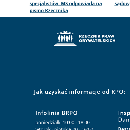
specjalistów. MS odpowiada na
sądowy
pismo Rzecznika
Jak uzyskać informacje od RPO:
Infolinia BRPO
Ins
Dan
poniedziałki 10:00 - 18:00
Beat
wtorek - piątek 8:00 - 16:00