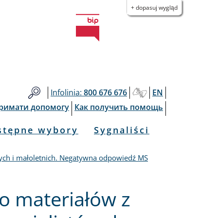
+ dopasuj wygląd
Infolinia:
800 676 676
EN
тримати допомогу
Как получить помощь
stępne wybory
Sygnaliści
zych i małoletnich. Negatywna odpowiedź MS
o materiałów z