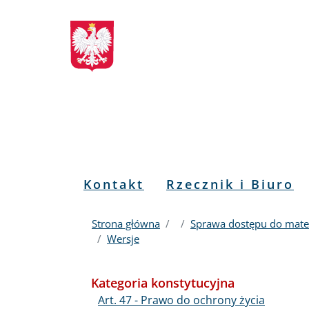
Biuletyn
Przejdź
Przejdź
Przejdź
Przejdź
do
do
to
do
Informacji
menu
treści
informacji
mapy
głównego
o
serwisu
Publicznej
kontakcie
RPO
Menu
Kontakt
Rzecznik i Biuro
PL
Strona główna
Sprawa dostępu do mater
Wersje
Kategoria konstytucyjna
Art. 47 - Prawo do ochrony życia