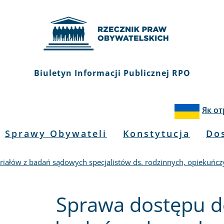
Biuletyn Informacji Publicznej RPO
Як о
Sprawy Obywateli
Konstytucja
Do
iałów z badań sądowych specjalistów ds. rodzinnych, opiekuńc
Sprawa dostępu d