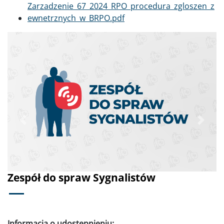
Dokument
Zarzadzenie_67_2024_RPO_procedura_zgloszen_z
ewnetrznych_w_BRPO.pdf
Poprzednie
Dalej
Zespół do spraw Sygnalistów
Informacja o udostępnieniu: