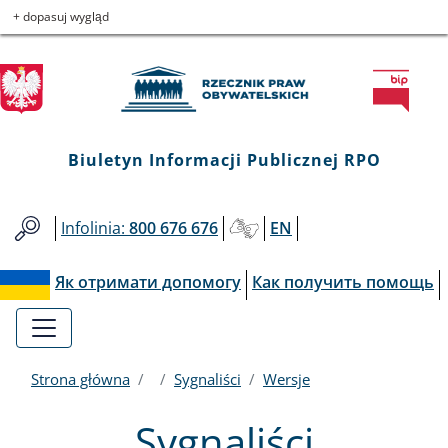
Biuletyn
Przejdź
Przejdź
Przejdź
Przejdź
+ dopasuj wygląd
do
do
to
do
Informacji
menu
treści
informacji
mapy
głównego
o
serwisu
Publicznej
kontakcie
RPO
Biuletyn Informacji Publicznej RPO
Infolinia:
800 676 676
EN
Як отримати допомогу
Как получить помощь
Strona główna
Sygnaliści
Wersje
Sygnaliści