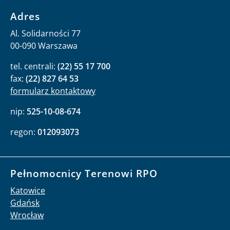
Adres
Al. Solidarności 77
00-090 Warszawa
tel. centrali:
(22) 55 17 700
fax:
(22) 827 64 53
formularz kontaktowy
nip:
525-10-08-674
regon:
012093073
Pełnomocnicy Terenowi RPO
Katowice
Gdańsk
Wrocław