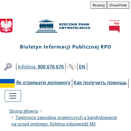
Biuletyn
Przejdź
Przejdź
Przejdź
Przejdź
Resetuj
Show/Hide
do
do
to
do
Informacji
menu
treści
informacji
mapy
głównego
o
serwisu
Publicznej
kontakcie
RPO
Biuletyn Informacji Publicznej RPO
Infolinia:
800 676 676
EN
Як отримати допомогу
Как получить помощь
Strona główna
Tajemnice zawodów prawniczych a kandydowanie
na urząd sędziego. Kolejna odpowiedź MS