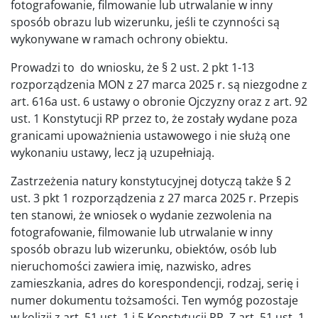
fotografowanie, filmowanie lub utrwalanie w inny
sposób obrazu lub wizerunku, jeśli te czynności są
wykonywane w ramach ochrony obiektu.
Prowadzi to do wniosku, że § 2 ust. 2 pkt 1-13
rozporządzenia MON z 27 marca 2025 r. są niezgodne z
art. 616a ust. 6 ustawy o obronie Ojczyzny oraz z art. 92
ust. 1 Konstytucji RP przez to, że zostały wydane poza
granicami upoważnienia ustawowego i nie służą one
wykonaniu ustawy, lecz ją uzupełniają.
Zastrzeżenia natury konstytucyjnej dotyczą także § 2
ust. 3 pkt 1 rozporządzenia z 27 marca 2025 r. Przepis
ten stanowi, że wniosek o wydanie zezwolenia na
fotografowanie, filmowanie lub utrwalanie w inny
sposób obrazu lub wizerunku, obiektów, osób lub
nieruchomości zawiera imię, nazwisko, adres
zamieszkania, adres do korespondencji, rodzaj, serię i
numer dokumentu tożsamości. Ten wymóg pozostaje
w kolizji z art. 51 ust. 1 i 5 Konstytucji RP. Z art. 51 ust. 1