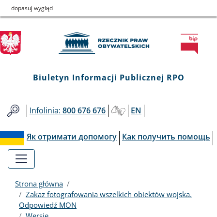
Biuletyn
Przejdź
Przejdź
Przejdź
Przejdź
+ dopasuj wygląd
do
do
to
do
Informacji
menu
treści
informacji
mapy
głównego
o
serwisu
Publicznej
kontakcie
RPO
Biuletyn Informacji Publicznej RPO
Infolinia:
800 676 676
EN
Як отримати допомогу
Как получить помощь
Strona główna
Zakaz fotografowania wszelkich obiektów wojska.
Odpowiedź MON
Wersje