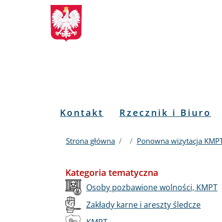
Biuletyn
Przejdź
Przejdź
Przejdź
Przejdź
do
do
to
do
Informacji
menu
treści
informacji
mapy
głównego
o
serwisu
Publicznej
kontakcie
RPO
Menu
Kontakt
Rzecznik i Biuro
PL
Strona główna
Ponowna wizytacja KMPT
Kategoria tematyczna
Osoby pozbawione wolności, KMPT
Zakłady karne i areszty śledcze
KMPT