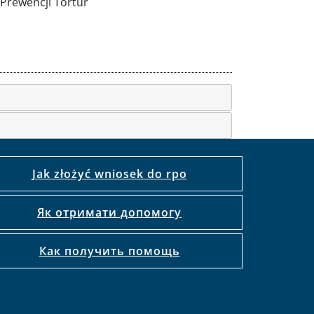
Prewencji Tortur
Jak złożyć wniosek do rpo
Як отримати допомогу
Как получить помощь