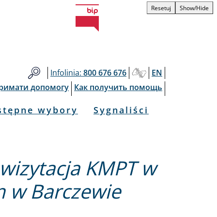
Resetuj
Show/Hide
Infolinia:
800 676 676
EN
тримати допомогу
Как получить помощь
stępne wybory
Sygnaliści
wizytacja KMPT w
m w Barczewie