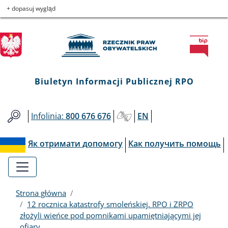
Biuletyn
Przejdź
Przejdź
Przejdź
Przejdź
+ dopasuj wygląd
do
do
to
do
Informacji
menu
treści
informacji
mapy
głównego
o
serwisu
Publicznej
kontakcie
RPO
Biuletyn Informacji Publicznej RPO
Infolinia:
800 676 676
EN
Як отримати допомогу
Как получить помощь
Strona główna
12 rocznica katastrofy smoleńskiej. RPO i ZRPO
złożyli wieńce pod pomnikami upamiętniającymi jej
ofiary