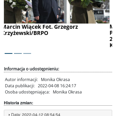
Poprzednie
Dalej
Marcin Wiącek składa wieniec pod
Pomnikiem Ofiar Tragedii Smoleńskiej
2010 roku Fot. Grzegorz
Krzyżewski/BRPO
Informacja o udostępnieniu:
Autor informacji:
Monika Okrasa
Data publikacji:
2022-04-08 16:24:17
Osoba udostępniająca:
Monika Okrasa
Historia zmian:
Data:
2022-04-12 08:54:54