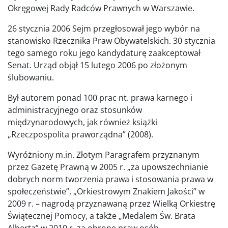
Okręgowej Rady Radców Prawnych w Warszawie.
26 stycznia 2006 Sejm przegłosował jego wybór na
stanowisko Rzecznika Praw Obywatelskich. 30 stycznia
tego samego roku jego kandydaturę zaakceptował
Senat. Urząd objął 15 lutego 2006 po złożonym
ślubowaniu.
Był autorem ponad 100 prac nt. prawa karnego i
administracyjnego oraz stosunków
międzynarodowych, jak również książki
„Rzeczpospolita praworządna” (2008).
Wyróżniony m.in. Złotym Paragrafem przyznanym
przez Gazetę Prawną w 2005 r. „za upowszechnianie
dobrych norm tworzenia prawa i stosowania prawa w
społeczeństwie”, „Orkiestrowym Znakiem Jakości” w
2009 r. – nagrodą przyznawaną przez Wielką Orkiestrę
Świątecznej Pomocy, a także „Medalem Św. Brata
Alberta” w 2010 r. za obronę praw osób