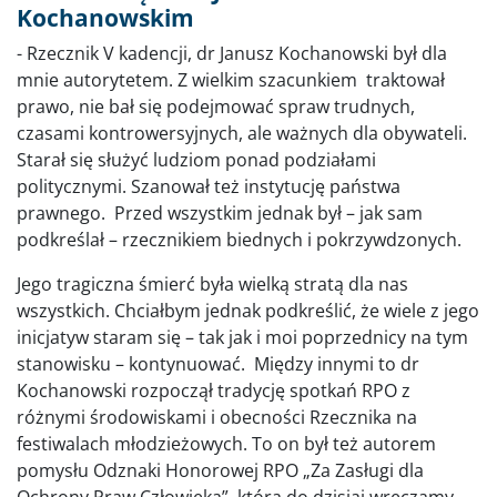
Kochanowskim
- Rzecznik V kadencji, dr Janusz Kochanowski był dla
mnie autorytetem. Z wielkim szacunkiem traktował
prawo, nie bał się podejmować spraw trudnych,
czasami kontrowersyjnych, ale ważnych dla obywateli.
Starał się służyć ludziom ponad podziałami
politycznymi. Szanował też instytucję państwa
prawnego. Przed wszystkim jednak był – jak sam
podkreślał – rzecznikiem biednych i pokrzywdzonych.
Jego tragiczna śmierć była wielką stratą dla nas
wszystkich. Chciałbym jednak podkreślić, że wiele z jego
inicjatyw staram się – tak jak i moi poprzednicy na tym
stanowisku – kontynuować. Między innymi to dr
Kochanowski rozpoczął tradycję spotkań RPO z
różnymi środowiskami i obecności Rzecznika na
festiwalach młodzieżowych. To on był też autorem
pomysłu Odznaki Honorowej RPO „Za Zasługi dla
Ochrony Praw Człowieka”, którą do dzisiaj wręczamy