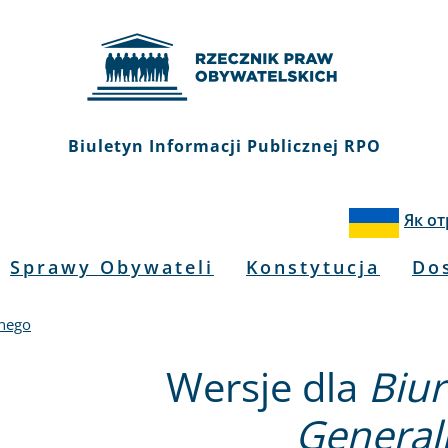
Biuletyn Informacji Publicznej RPO
Як о
Sprawy Obywateli
Konstytucja
Do
lnego
Wersje dla
Biur
General