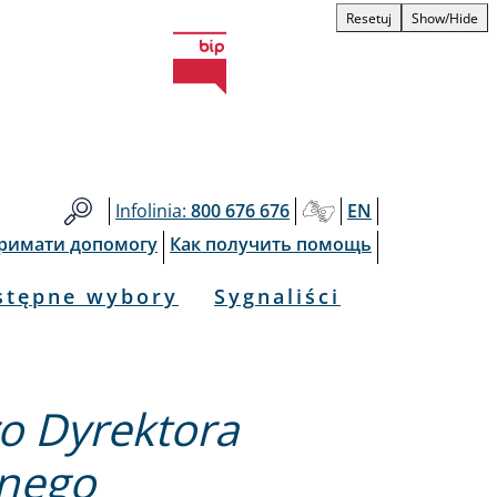
Resetuj
Show/Hide
Infolinia:
800 676 676
EN
тримати допомогу
Как получить помощь
stępne wybory
Sygnaliści
o Dyrektora
nego