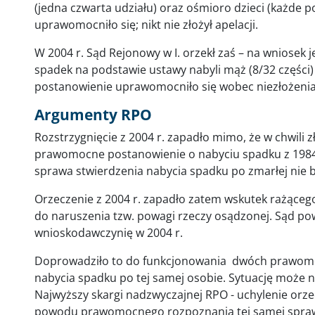
(jedna czwarta udziału) oraz ośmioro dzieci (każde 
uprawomocniło się; nikt nie złożył apelacji.
W 2004 r. Sąd Rejonowy w I. orzekł zaś – na wniosek 
spadek na podstawie ustawy nabyli mąż (8/32 części) o
postanowienie uprawomocniło się wobec niezłożenia 
Argumenty RPO
Rozstrzygnięcie z 2004 r. zapadło mimo, że w chwili 
prawomocne postanowienie o nabyciu spadku z 1984 r
sprawa stwierdzenia nabycia spadku po zmarłej nie b
Orzeczenie z 2004 r. zapadło zatem wskutek rażące
do naruszenia tzw. powagi rzeczy osądzonej. Sąd pow
wnioskodawczynię w 2004 r.
Doprowadziło to do funkcjonowania dwóch prawomo
nabycia spadku po tej samej osobie. Sytuację może n
Najwyższy skargi nadzwyczajnej RPO - uchylenie orze
powodu prawomocnego rozpoznania tej samej spraw