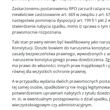
Zaskarżonemu postanowieniu RPO zarzucił rażące 
niewłaściwe zastosowanie art. 669 w związku z art. 
następstwie pominięcia dyspozycji art. 199 § 1 pkt 2 w 
stwierdzenie nabycia spadku, mimo iż sprawa o tym 
prawomocnie rozpoznana.
Taki stan prawny winien być kwalifikowany jako naru
Konstytucji. Doszło bowiem do naruszenia konstytuc
zasady bezpieczeństwa prawnego, wywodzonych z art.
naruszenie konstytucyjnego prawa dziedziczenia. Zgod
ma prawo do własności, innych praw majątkowych i p
równej dla wszystkich ochronie prawnej.
A w przypadku wydania dwóch prawomocnych postan
tej samej osobie, spadkobiercy nie mogą legitymo
potwierdzeniem uprawnień nabytych z tytułu dziedzi
m. in. w ewentualnym postępowaniu o dział spadku,
wieczystoksięgowym czy administracyjnym.