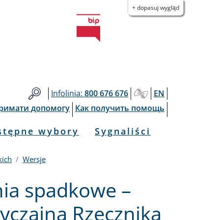
+ dopasuj wygląd
Infolinia:
800 676 676
EN
тримати допомогу
Как получить помощь
stępne wybory
Sygnaliści
kich
Wersje
ia spadkowe –
yczajna Rzecznika