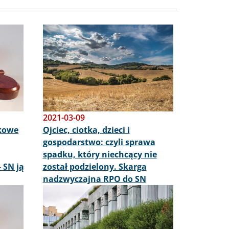
Obraz
2021-03-09
kowe
Ojciec, ciotka, dzieci i
gospodarstwo: czyli sprawa
spadku, który niechcący nie
 SN ją
został podzielony. Skarga
nadzwyczajna RPO do SN
Obraz