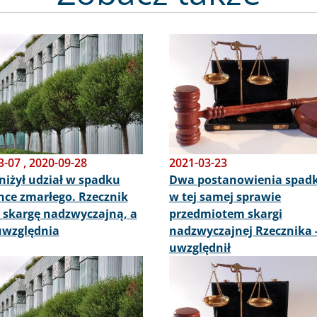
Obraz
3-07
,
2020-09-28
2021-03-23
niżył udział w spadku
Dwa postanowienia spad
ce zmarłego. Rzecznik
w tej samej sprawie
 skargę nadzwyczajną, a
przedmiotem skargi
uwzględnia
nadzwyczajnej Rzecznika -
uwzględnił
Obraz