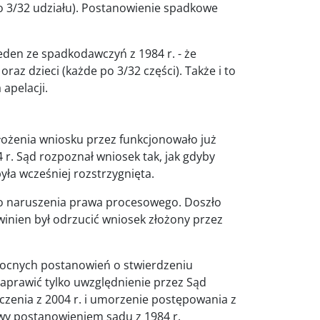
po 3/32 udziału). Postanowienie spadkowe
jeden ze spadkodawczyń z 1984 r. - że
raz dzieci (każde po 3/32 części). Także i to
apelacji.
złożenia wniosku przez funkcjonowało już
. Sąd rozpoznał wniosek tak, jak gdyby
yła wcześniej rozstrzygnięta.
go naruszenia prawa procesowego. Doszło
inien był odrzucić wniosek złożony przez
cnych postanowień o stwierdzeniu
aprawić tylko uwzględnienie przez Sąd
czenia z 2004 r. i umorzenie postępowania z
y postanowieniem sądu z 1984 r.