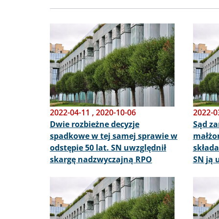
Obraz
Obraz
2022-04-11
,
2020-10-06
2022-0
Dwie rozbieżne decyzje
Sąd za
spadkowe w tej samej sprawie w
małżon
odstępie 50 lat. SN uwzględnił
składa
skargę nadzwyczajną RPO
SN ją 
Obraz
Obraz