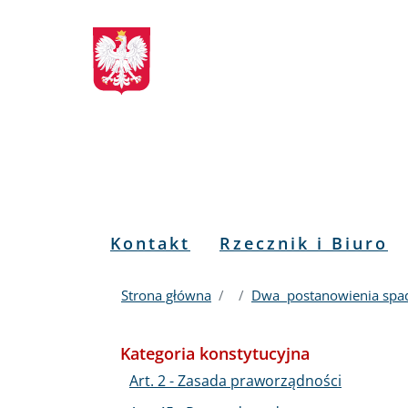
Biuletyn
Przejdź
Przejdź
Przejdź
Przejdź
do
do
to
do
Informacji
menu
treści
informacji
mapy
głównego
o
serwisu
Publicznej
kontakcie
RPO
Menu
Kontakt
Rzecznik i Biuro
PL
Strona główna
Dwa postanowienia spad
Kategoria konstytucyjna
Art. 2 - Zasada praworządności