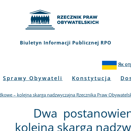
Biuletyn Informacji Publicznej RPO
Як о
Sprawy Obywateli
Konstytucja
Do
kowe – kolejna skarga nadzwyczajna Rzecznika Praw Obywatels
Dwa postanowien
kolejna skarga nadzw