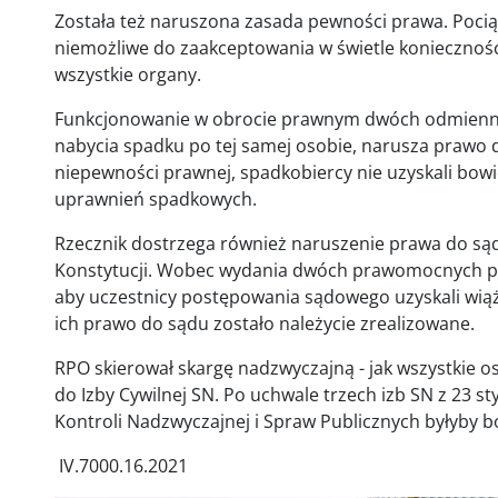
Została też naruszona zasada pewności prawa. Poc
niemożliwe do zaakceptowania w świetle konieczności
wszystkie organy.
Funkcjonowanie w obrocie prawnym dwóch odmienny
nabycia spadku po tej samej osobie, narusza prawo 
niepewności prawnej, spadkobiercy nie uzyskali bo
uprawnień spadkowych.
Rzecznik dostrzega również naruszenie prawa do sądu
Konstytucji. Wobec wydania dwóch prawomocnych p
aby uczestnicy postępowania sądowego uzyskali wiążą
ich prawo do sądu zostało należycie zrealizowane.
RPO skierował skargę nadzwyczajną - jak wszystkie os
do Izby Cywilnej SN. Po uchwale trzech izb SN z 23 s
Kontroli Nadzwyczajnej i Spraw Publicznych byłyby 
IV.7000.16.2021