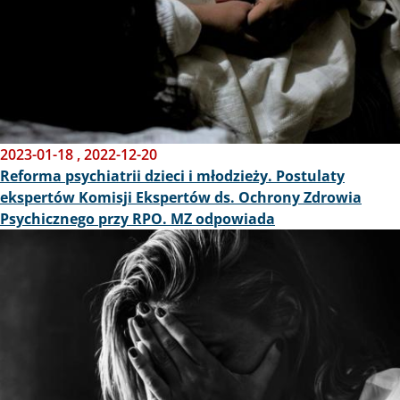
2023-01-18
,
2022-12-20
Reforma psychiatrii dzieci i młodzieży. Postulaty
ekspertów Komisji Ekspertów ds. Ochrony Zdrowia
Psychicznego przy RPO. MZ odpowiada
Obraz