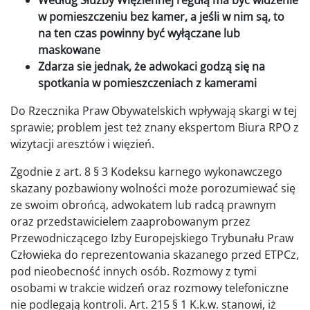
Według Służby Więziennej regułą ma być widzenie
w pomieszczeniu bez kamer, a jeśli w nim są, to
na ten czas powinny być wyłączane lub
maskowane
Zdarza sie jednak, że adwokaci godzą się na
spotkania w pomieszczeniach z kamerami
Do Rzecznika Praw Obywatelskich wpływają skargi w tej
sprawie; problem jest też znany ekspertom Biura RPO z
wizytacji aresztów i więzień.
Zgodnie z art. 8 § 3 Kodeksu karnego wykonawczego
skazany pozbawiony wolności może porozumiewać się
ze swoim obrońcą, adwokatem lub radcą prawnym
oraz przedstawicielem zaaprobowanym przez
Przewodniczącego Izby Europejskiego Trybunału Praw
Człowieka do reprezentowania skazanego przed ETPCz,
pod nieobecność innych osób. Rozmowy z tymi
osobami w trakcie widzeń oraz rozmowy telefoniczne
nie podlegają kontroli. Art. 215 § 1 K.k.w. stanowi, iż