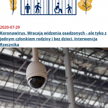
2020-07-29
Koronawirus. Wracają widzenia osadzonych - ale tyko z
jednym członkiem rodziny i bez dzieci. Interwencja
Rzecznika
Obraz