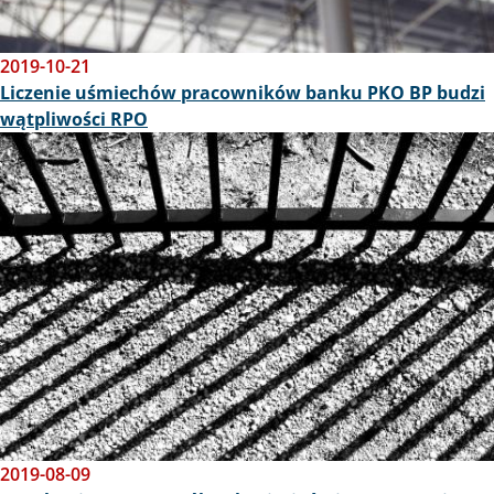
2019-10-21
Liczenie uśmiechów pracowników banku PKO BP budzi
wątpliwości RPO
Obraz
2019-08-09