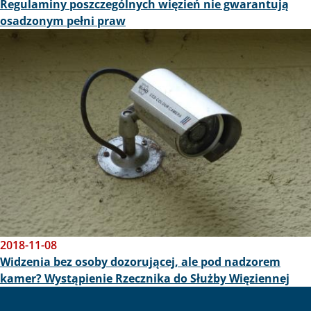
Regulaminy poszczególnych więzień nie gwarantują
osadzonym pełni praw
Obraz
2018-11-08
Widzenia bez osoby dozorującej, ale pod nadzorem
kamer? Wystąpienie Rzecznika do Służby Więziennej