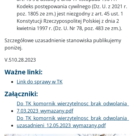
Kodeks postępowania cywilnego (Dz. U. z 2021 r.
poz. 1805 ze zm.) jest niezgodny z art. 45 ust. 1
Konstytucji Rzeczypospolitej Polskiej z dnia 2
kwietnia 1997 r. (Dz. U. Nr 78, poz. 483 ze zm.).
Szczegółowe uzasadnienie stanowiska publikujemy
poniżej.
V.510.28.2023
Ważne linki:
Link do sprawy w TK
Załączniki:
Dokument
Do_TK_komornik_wierzytelnosc_brak_odwolania_
7.03.2023_wymazany.pdf
Dokument
Do_TK_komornik_wierzytelnosc_brak_odwolania_
uzasadnieni_12.05.2023_wymazany.pdf