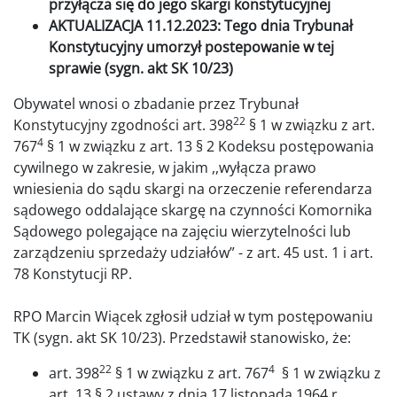
przyłącza się do jego skargi konstytucyjnej
AKTUALIZACJA 11.12.2023: Tego dnia Trybunał
Konstytucyjny umorzył postepowanie w tej
sprawie (sygn. akt SK 10/23)
Obywatel wnosi o zbadanie przez Trybunał
22
Konstytucyjny zgodności art. 398
§ 1 w związku z art.
4
767
§ 1 w związku z art. 13 § 2 Kodeksu postępowania
cywilnego w zakresie, w jakim ,,wyłącza prawo
wniesienia do sądu skargi na orzeczenie referendarza
sądowego oddalające skargę na czynności Komornika
Sądowego polegające na zajęciu wierzytelności lub
zarządzeniu sprzedaży udziałów” - z art. 45 ust. 1 i art.
78 Konstytucji RP.
RPO Marcin Wiącek zgłosił udział w tym postępowaniu
TK (sygn. akt SK 10/23). Przedstawił stanowisko, że:
22
4
art. 398
§ 1 w związku z art. 767
§ 1 w związku z
art. 13 § 2 ustawy z dnia 17 listopada 1964 r.