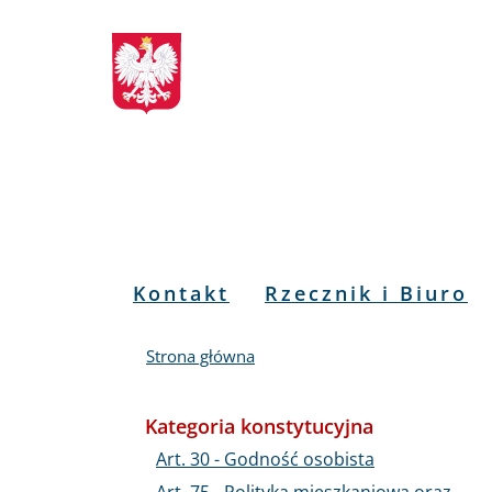
Biuletyn
Przejdź
Przejdź
Przejdź
Przejdź
do
do
to
do
Informacji
menu
treści
informacji
mapy
głównego
o
serwisu
Publicznej
kontakcie
RPO
Menu
Kontakt
Rzecznik i Biuro
PL
Strona główna
Kategoria konstytucyjna
Art. 30 - Godność osobista
Art. 75 - Polityka mieszkaniowa oraz