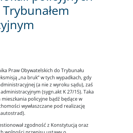
d Trybunałem
cyjnym
nika Praw Obywatelskich do Trybunału
ksmisją „na bruk” w tych wypadkach, gdy
ministracyjnej (a nie z wyroku sądu), zaś
administracyjnym (sygn.akt K 27/15). Taka
 mieszkania policyjne bądź będące w
chomości wywłaszczane pod realizację
 autostrad).
stionował zgodność z Konstytucją oraz
h wolności przepisu ustawy o