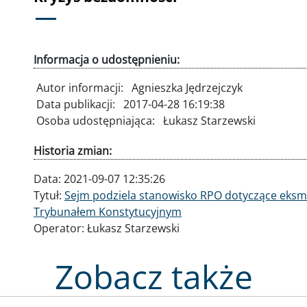
Informacja o udostępnieniu:
Autor informacji:
Agnieszka Jędrzejczyk
Data publikacji:
2017-04-28 16:19:38
Osoba udostępniająca:
Łukasz Starzewski
Historia zmian:
Data:
2021-09-07 12:35:26
Tytuł:
Sejm podziela stanowisko RPO dotyczące eksmisj
Trybunałem Konstytucyjnym
Operator:
Łukasz Starzewski
Zobacz także