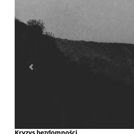
Poprzednie
Kryzys bezdomności