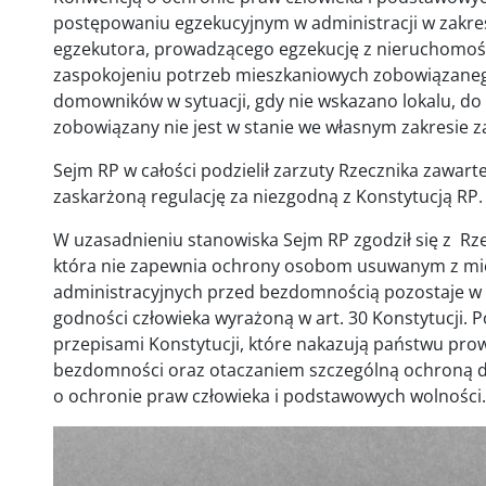
postępowaniu egzekucyjnym w administracji w zakres
egzekutora, prowadzącego egzekucję z nieruchomości
zaspokojeniu potrzeb mieszkaniowych zobowiązanego
domowników w sytuacji, gdy nie wskazano lokalu, do
zobowiązany nie jest w stanie we własnym zakresie 
Sejm RP w całości podzielił zarzuty Rzecznika zawart
zaskarżoną regulację za niezgodną z Konstytucją RP.
W uzasadnieniu stanowiska Sejm RP zgodził się z Rz
która nie zapewnia ochrony osobom usuwanym z mie
administracyjnych przed bezdomnością pozostaje w
godności człowieka wyrażoną w art. 30 Konstytucji. 
przepisami Konstytucji, które nakazują państwu prow
bezdomności oraz otaczaniem szczególną ochroną dz
o ochronie praw człowieka i podstawowych wolności. 