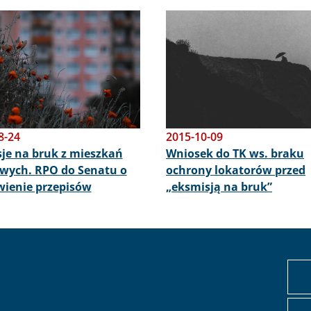
Obraz
8-24
2015-10-09
je na bruk z mieszkań
Wniosek do TK ws. braku
wych. RPO do Senatu o
ochrony lokatorów przed
ienie przepisów
„eksmisją na bruk”