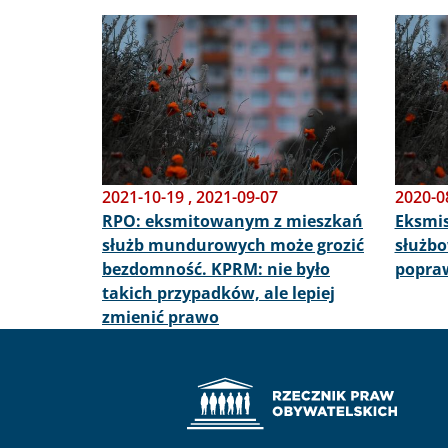
Obraz
Obraz
2021-10-19
,
2021-09-07
2020-0
RPO: eksmitowanym z mieszkań
Eksmis
służb mundurowych może grozić
służbo
bezdomność. KPRM: nie było
popraw
takich przypadków, ale lepiej
zmienić prawo