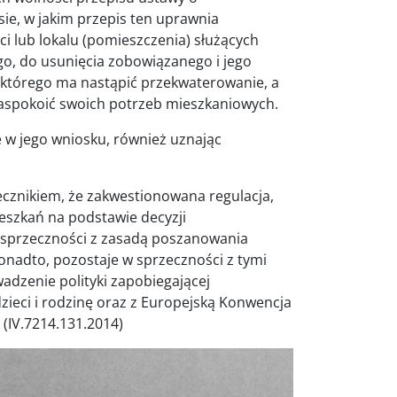
ie, w jakim przepis ten uprawnia
 lub lokalu (pomieszczenia) służących
, do usunięcia zobowiązanego i jego
 którego ma nastąpić przekwaterowanie, a
zaspokoić swoich potrzeb mieszkaniowych.
e w jego wniosku, również uznając
ecznikiem, że zakwestionowana regulacja,
szkań na podstawie decyzji
 sprzeczności z zasadą poszanowania
Ponadto, pozostaje w sprzeczności z tymi
adzenie polityki zapobiegającej
ieci i rodzinę oraz z Europejską Konwencja
(IV.7214.131.2014)