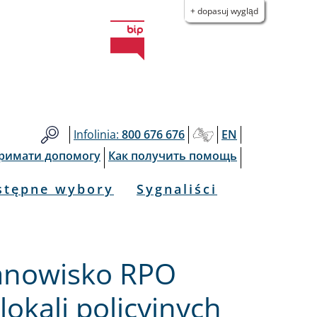
+ dopasuj wygląd
Infolinia:
800 676 676
EN
тримати допомогу
Как получить помощь
stępne wybory
Sygnaliści
tanowisko RPO
lokali policyjnych