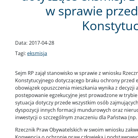
w sprawie prze
Konstytu
Data:
2017-04-28
Tagi:
eksmisja
Sejm RP zajął stanowisko w sprawie z wniosku Rzecz
Konstytucyjnego dotyczącego braku ochrony przed e
obowiązek opuszczenia mieszkania wynika z decyzji ad
postępowanie egzekucyjne jest prowadzone w trybie 
sytuacja dotyczy przede wszystkim osób zajmujących
dyspozycji innych formacji mundurowych oraz nieru
inwestycji o szczególnym znaczeniu dla Państwa (np.
Rzecznik Praw Obywatelskich w swoim wniosku zakwe
Konwencją o ochronie praw człowieka i podstawowyc