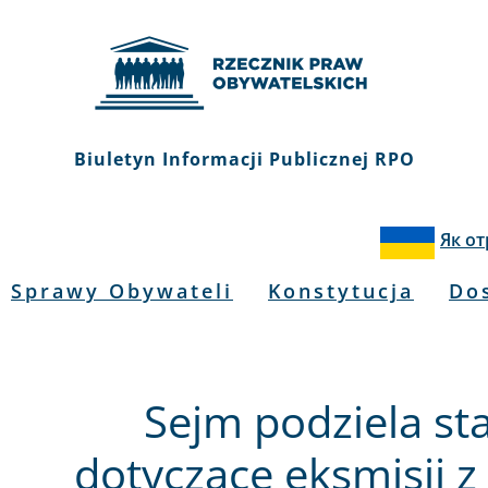
Biuletyn Informacji Publicznej RPO
Як о
Sprawy Obywateli
Konstytucja
Do
Sejm podziela s
dotyczące eksmisji z 