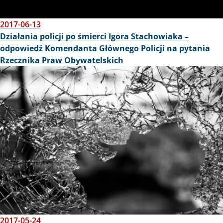
2017-06-13
Działania policji po śmierci Igora Stachowiaka –
odpowiedź Komendanta Głównego Policji na pytania
Rzecznika Praw Obywatelskich
Obraz
2017-05-24