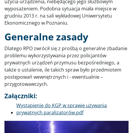
użycia urządzenia, niebędącego jego służbowym
wyposażeniem. Podobna sytuacja miała miejsce w
grudniu 2013 r. na sali wykładowej Uniwersytetu
Ekonomicznego w Poznaniu.
Generalne zasady
Dlatego RPO zwrócił się z prośbą o generalne zbadanie
problemu wykorzystywania przez policjantów
prywatnych urządzeń przymusu bezpośredniego, a
także o ustalenie, ile takich spraw było przedmiotem
postępowań wewnętrznych i - ewentualnie –
przygotowawczych.
Załączniki:
Dokument
Wystąpienie do KGP w sprawie używania
prywatnych paralizatorów.pdf