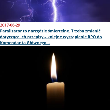
2017-06-29
Paralizator to narzędzie śmiertelne. Trzeba zmienić
dotyczące ich przepisy – kolejne wystąpienie RPO do
Komendanta Głównego…
Obraz