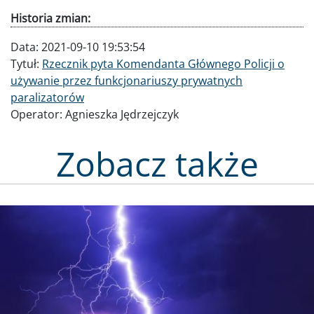
Historia zmian:
Data:
2021-09-10 19:53:54
Tytuł:
Rzecznik pyta Komendanta Głównego Policji o
używanie przez funkcjonariuszy prywatnych
paralizatorów
Operator:
Agnieszka Jędrzejczyk
Zobacz także
Obraz