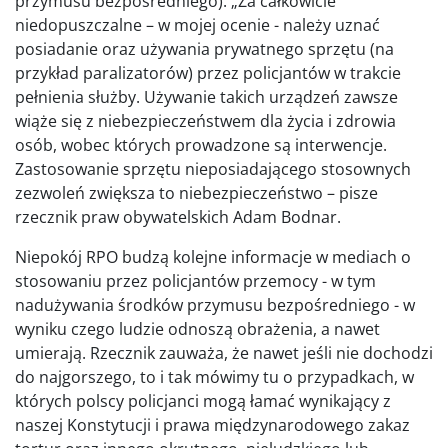
przymusu bezpośredniego). „Za całkowicie
niedopuszczalne – w mojej ocenie - należy uznać
posiadanie oraz używania prywatnego sprzętu (na
przykład paralizatorów) przez policjantów w trakcie
pełnienia służby. Używanie takich urządzeń zawsze
wiąże się z niebezpieczeństwem dla życia i zdrowia
osób, wobec których prowadzone są interwencje.
Zastosowanie sprzętu nieposiadającego stosownych
zezwoleń zwiększa to niebezpieczeństwo – pisze
rzecznik praw obywatelskich Adam Bodnar.
Niepokój RPO budzą kolejne informacje w mediach o
stosowaniu przez policjantów przemocy - w tym
nadużywania środków przymusu bezpośredniego - w
wyniku czego ludzie odnoszą obrażenia, a nawet
umierają. Rzecznik zauważa, że nawet jeśli nie dochodzi
do najgorszego, to i tak mówimy tu o przypadkach, w
których polscy policjanci mogą łamać wynikający z
naszej Konstytucji i prawa międzynarodowego zakaz