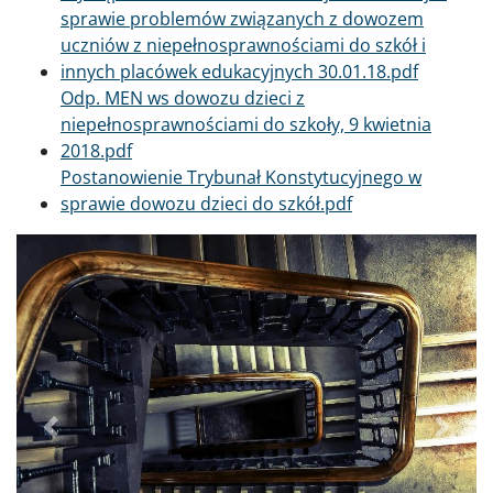
sprawie problemów związanych z dowozem
uczniów z niepełnosprawnościami do szkół i
innych placówek edukacyjnych 30.01.18.pdf
Dokument
Odp. MEN ws dowozu dzieci z
niepełnosprawnościami do szkoły, 9 kwietnia
2018.pdf
Dokument
Postanowienie Trybunał Konstytucyjnego w
sprawie dowozu dzieci do szkół.pdf
Poprzednie
Dalej