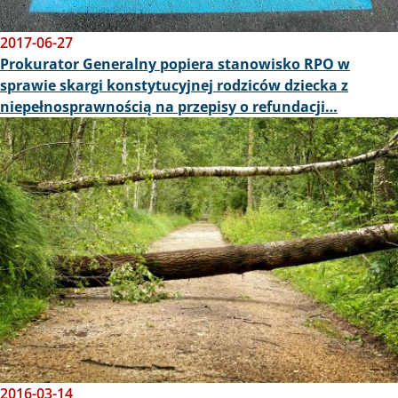
2017-06-27
Prokurator Generalny popiera stanowisko RPO w
sprawie skargi konstytucyjnej rodziców dziecka z
niepełnosprawnością na przepisy o refundacji…
Obraz
2016-03-14