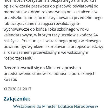
możliwość skorzystania z bezpłatnego transportu i
opieki w czasie przewozu do placówki oświatowej od
momentu, w którym rozpoczynają oni kształcenie w
przedszkolu, innej formie wychowania przedszkolnego
lub uczęszczanie na zajęcia rewalidacyjno-
wychowawcze do końca roku szkolnego w roku
kalendarzowym, w którym tacy uczniowie kończą 24.
rok życia. Przesunięcie wskazanego progu wiekowego
powinno być wynikiem skorelowania przepisów ustawy
z rozwiązaniem przewidzianym we wskazanym
rozporządzeniu.
Rzecznik zwrócił się do Minister z prośbą o
przedstawienie stanowiska odnośnie poruszonych
kwestii.
XI.7036.61.2017
Załączniki:
Dokument
Wystąpienie do Minister Edukacji Narodowej w