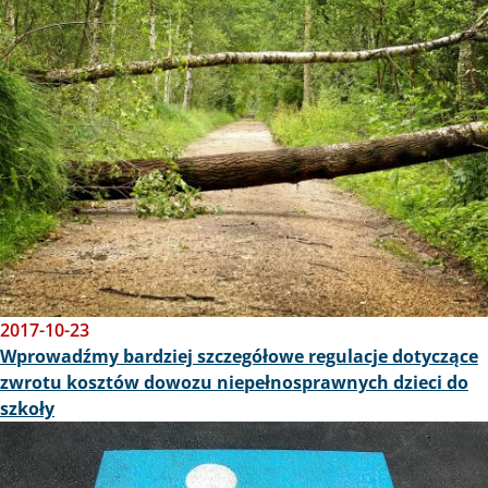
Obraz
2017-10-23
Wprowadźmy bardziej szczegółowe regulacje dotyczące
zwrotu kosztów dowozu niepełnosprawnych dzieci do
szkoły
Obraz