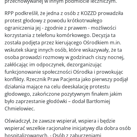
przechowywanej w innym podmiocie leczniczym.
RPP podkreślił, że jedna z osób z KOZZD prowadziła
protest głodowy z powodu krótkotrwałego
ograniczenia jej - zgodnie z prawem - możliwości
korzystania z telefonu komórkowego. Decyzja ta
została podjęta przez kierującego Ośrodkiem m.in.
wskutek skarg innych osób, które wskazywały, że ta
osoba prowadzi rozmowy w godzinach ciszy nocnej,
zakłócając im odpoczynek, dezorganizując
funkcjonowanie społeczności Ośrodka i prowokując
konflikty. Rzecznik Praw Pacjenta jako pierwszy podjął
działania mające na celu deeskalację protestu
głodowego, zakończone pozytywnym finałem jakim
było zaprzestanie głodówki – dodał Bartłomiej
Chmielowiec.
Oświadczył, że zawsze wspierał, wspiera i będzie
wspierać wszelkie racjonalne inicjatywy dla dobra osób
hospitalizowanych. - Osób z zaburzeniami