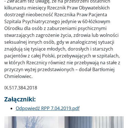
- Zwracam też uwagę, że na przestrzeni ostatnich
kilkunastu miesięcy Rzecznik Praw Obywatelskich
dostrzegł nieobecność Rzecznika Praw Pacjenta
Szpitala Psychiatrycznego jedynie w 60-łóżkowym
Ośrodku dla osób z zaburzeniami psychicznymi
stwarzających zagrożenie życia, zdrowia lub wolności
seksualnej innych osób, gdy w analogicznej sytuacji
znajdują się tysiące młodych, dorosłych i starszych
pacjentów z całej Polski, przebywających w szpitalach,
w których Rzecznicy również nie przebywają na stałe z
przyczyn wyżej przedstawionych – dodał Bartłomiej
Chmielowiec.
IX.517.384.2018
Załączniki:
Dokument
Odpowiedź RPP 7.04.2019.pdf