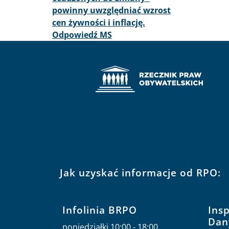
powinny uwzględniać wzrost
cen żywności i inflację.
Odpowiedź MS
Jak uzyskać informacje od RPO:
Infolinia BRPO
Ins
Dan
poniedziałki 10:00 - 18:00