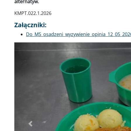
alternatyw.
KMPT.022.1.2026
Załączniki:
Dokument
Do_MS_osadzeni_wyzywienie_opinia_12_05_202
Poprzednie