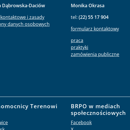
a Dąbrowska-Daciów
Monika Okrasa
kontaktowe i zasady
tel:
(22) 55 17 904
ony danych osobowych
formularz kontaktowy
praca
praktyki
zamówienia publiczne
nomocnicy Terenowi
BRPO w mediach
O
społecznościowych
wice
Facebook
sk
X