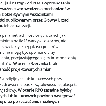
i, jaki nastąpił od czasu wprowadzenia
ozważenie wprowadzenia mechanizmów
ch z obiektywnymi wskaźnikami
ści publikowanym przez Główny Urząd
 ich aktualizacji.
 parametrach ilościowych, takich jak
minimalna ilość warzyw i owoców, nie
rawy faktycznej jakości posiłków.
malne mogą być spełniane przy
enia, przejawiającego się m.in. monotonią
duktów.
W ocenie Rzecznika brak
zność projektowanych zmian.
w religijnych lub kulturowych przy
 zdrowia nie budzi wątpliwości, regulacja ta
wyjątkowy.
W ocenie RPO zasadne byłoby
nych lub kulturowych powinno następować
nej oraz po rozważeniu możliwych