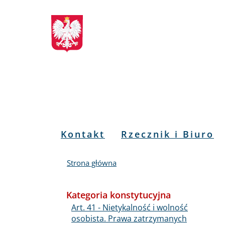
Biuletyn
Przejdź
Przejdź
Przejdź
Przejdź
do
do
to
do
Informacji
menu
treści
informacji
mapy
głównego
o
serwisu
Publicznej
kontakcie
RPO
Menu
Kontakt
Rzecznik i Biuro
PL
Strona główna
Kategoria konstytucyjna
Art. 41 - Nietykalność i wolność
osobista. Prawa zatrzymanych