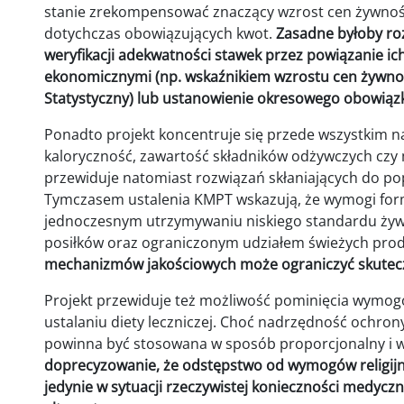
stanie zrekompensować znaczący wzrost cen żywnośc
dotychczas obowiązujących kwot.
Zasadne byłoby r
weryfikacji adekwatności stawek przez powiązanie i
ekonomicznymi (np. wskaźnikiem wzrostu cen żywno
Statystyczny) lub ustanowienie okresowego obowiązku
Ponadto projekt koncentruje się przede wszystkim na
kaloryczność, zawartość składników odżywczych czy 
przewiduje natomiast rozwiązań skłaniających do pop
Tymczasem ustalenia KMPT wskazują, że wymogi for
jednoczesnym utrzymywaniu niskiego standardu żywi
posiłków oraz ograniczonym udziałem świeżych pro
mechanizmów jakościowych może ograniczyć skutec
Projekt przewiduje też możliwość pominięcia wymogó
ustalaniu diety leczniczej. Choć nadrzędność ochrony
powinna być stosowana w sposób proporcjonalny i 
doprecyzowanie, że odstępstwo od wymogów religij
jedynie w sytuacji rzeczywistej konieczności medycz