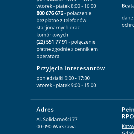
Beat
wtorek - piątek 8:00 - 16:00
800 676 676
- połączenie
dane 
bezpłatne z telefonów
ochr
stacjonarnych oraz
komórkowych
(22) 551 77 91
- połączenie
płatne zgodnie z cennikiem
operatora
Przyjęcia interesantów
poniedziałki 9:00 - 17:00
wtorek - piątek 9:00 - 15:00
Adres
Peł
RP
Al. Solidarności 77
Kato
00-090 Warszawa
Gdań