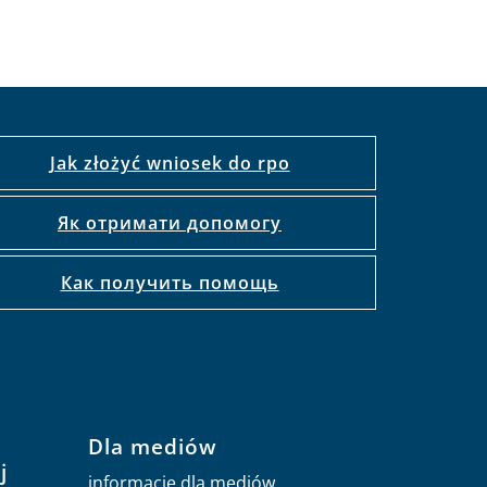
Jak złożyć wniosek do rpo
Як отримати допомогу
Как получить помощь
Dla mediów
j
informacje dla mediów