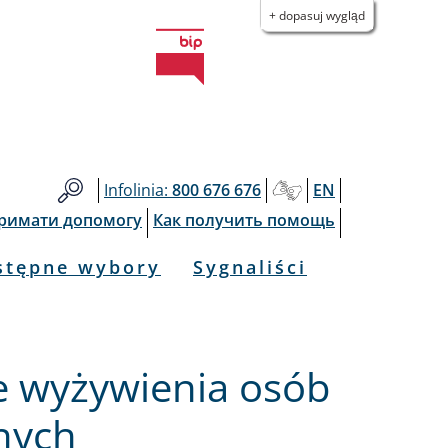
+ dopasuj wygląd
Infolinia:
800 676 676
EN
тримати допомогу
Как получить помощь
stępne wybory
Sygnaliści
e wyżywienia osób
nych