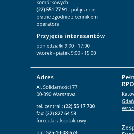
komórkowych
(22) 551 77 91
- połączenie
płatne zgodnie z cennikiem
operatora
Przyjęcia interesantów
poniedziałki 9:00 - 17:00
wtorek - piątek 9:00 - 15:00
Adres
Peł
RP
Al. Solidarności 77
Kato
00-090 Warszawa
Gdań
tel. centrali:
(22) 55 17 700
Wroc
fax:
(22) 827 64 53
formularz kontaktowy
Zes
nip:
525-10-08-674