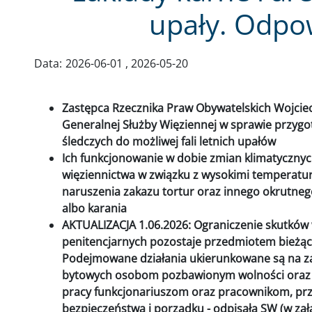
upały. Odpo
Data:
2026-06-01
2026-05-20
Zastępca Rzecznika Praw Obywatelskich Wojciec
Generalnej Służby Więziennej w sprawie przyg
śledczych do możliwej fali letnich upałów
Ich funkcjonowanie w dobie zmian klimatyczny
więziennictwa w związku z wysokimi temperatur
naruszenia zakazu tortur oraz innego okrutnego
albo karania
AKTUALIZACJA 1.06.2026: Ograniczenie skutków
penitencjarnych pozostaje przedmiotem bieżąc
Podejmowane działania ukierunkowane są na z
bytowych osobom pozbawionym wolności oraz w
pracy funkcjonariuszom oraz pracownikom, p
bezpieczeństwa i porządku - odpisała SW (w zał