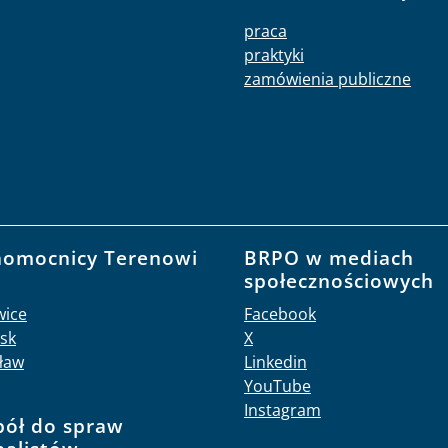
praca
praktyki
zamówienia publiczne
nomocnicy Terenowi
BRPO w mediach
O
społecznościowych
wice
Facebook
sk
X
ław
Linkedin
YouTube
Instagram
pół do spraw