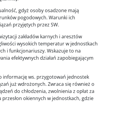
tualność, gdyż osoby osadzone mają
arunków pogodowych. Warunki ich
iązań przyjętych przez SW.
izytacji zakładów karnych i aresztów
egliwości wysokich temperatur w jednostkach
h i funkcjonariuszy. Wskazuje to na
wania efektywnych działań zapobiegającym
 o informację ws. przygotowań jednostek
zań już wdrożonych. Zwraca się również o
zeń do chłodzenia, zwolnienia z opłat za
u przesłon okiennych w jednostkach, gdzie