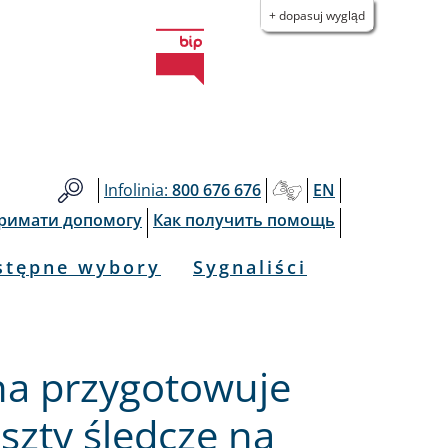
+ dopasuj wygląd
Infolinia:
800 676 676
EN
тримати допомогу
Как получить помощь
stępne wybory
Sygnaliści
na przygotowuje
eszty śledcze na