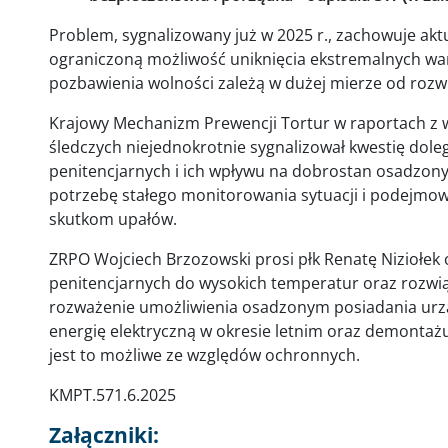
Problem, sygnalizowany już w 2025 r., zachowuje ak
ograniczoną możliwość uniknięcia ekstremalnych w
pozbawienia wolności zależą w dużej mierze od rozw
Krajowy Mechanizm Prewencji Tortur w raportach z w
śledczych niejednokrotnie sygnalizował kwestię dol
penitencjarnych i ich wpływu na dobrostan osadzonyc
potrzebę stałego monitorowania sytuacji i podejmo
skutkom upałów.
ZRPO Wojciech Brzozowski prosi płk Renatę Niziołek
penitencjarnych do wysokich temperatur oraz rozwią
rozważenie umożliwienia osadzonym posiadania urząd
energię elektryczną w okresie letnim oraz demontaż
jest to możliwe ze względów ochronnych.
KMPT.571.6.2025
Załączniki: