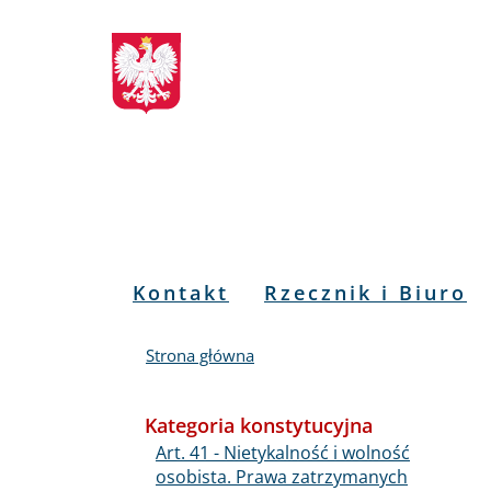
Biuletyn
Przejdź
Przejdź
Przejdź
Przejdź
do
do
to
do
Informacji
menu
treści
informacji
mapy
głównego
o
serwisu
Publicznej
kontakcie
RPO
Menu
Kontakt
Rzecznik i Biuro
PL
Strona główna
Kategoria konstytucyjna
Art. 41 - Nietykalność i wolność
osobista. Prawa zatrzymanych