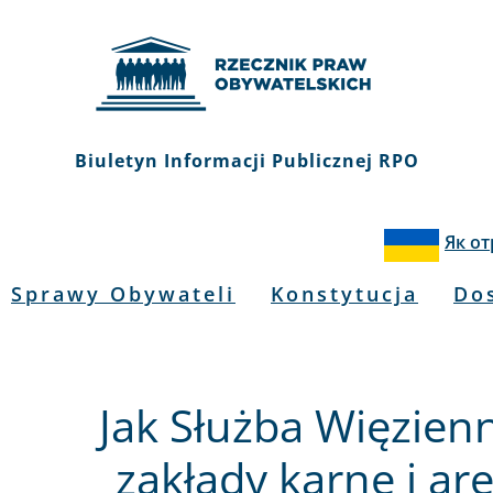
Biuletyn Informacji Publicznej RPO
Як о
Sprawy Obywateli
Konstytucja
Do
Jak Służba Więzien
zakłady karne i ar