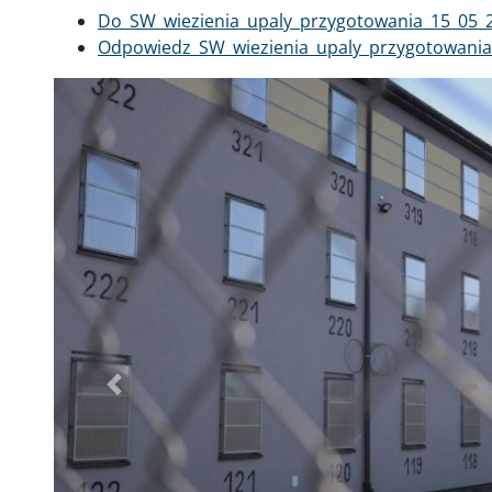
Dokument
Do_SW_wiezienia_upaly_przygotowania_15_05_
Dokument
Odpowiedz_SW_wiezienia_upaly_przygotowania
Poprzednie