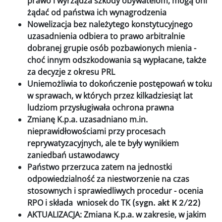
prawo i wyrządza szkody obywatelom, mogą oni
żądać od państwa ich wynagrodzenia
Nowelizacja bez należytego konstytucyjnego
uzasadnienia odbiera to prawo arbitralnie
dobranej grupie osób pozbawionych mienia -
choć innym odszkodowania są wypłacane, także
za decyzje z okresu PRL
Uniemożliwia to dokończenie postępowań w toku
w sprawach, w których przez kilkadziesiąt lat
ludziom przysługiwała ochrona prawna
Zmianę K.p.a. uzasadniano m.in.
nieprawidłowościami przy procesach
reprywatyzacyjnych, ale te były wynikiem
zaniedbań ustawodawcy
Państwo przerzuca zatem na jednostki
odpowiedzialność za niestworzenie na czas
stosownych i sprawiedliwych procedur - ocenia
RPO i składa wniosek do TK
(sygn. akt K 2/22)
AKTUALIZACJA: Zmiana K.p.a. w zakresie, w jakim