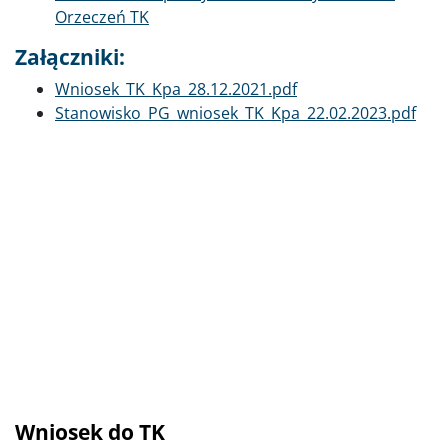
Orzeczeń TK
Załączniki:
Dokument
Wniosek_TK_Kpa_28.12.2021.pdf
Dokument
Stanowisko_PG_wniosek_TK_Kpa_22.02.2023.pdf
Poprzednie
Dalej
Wniosek do TK