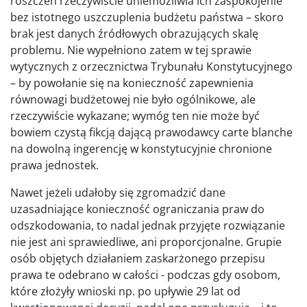
roszczeń rzeczywiście uniemożliwia ich zaspokojenie
bez istotnego uszczuplenia budżetu państwa – skoro
brak jest danych źródłowych obrazujących skalę
problemu. Nie wypełniono zatem w tej sprawie
wytycznych z orzecznictwa Trybunału Konstytucyjnego
– by powołanie się na konieczność zapewnienia
równowagi budżetowej nie było ogólnikowe, ale
rzeczywiście wykazane; wymóg ten nie może być
bowiem czystą fikcją dającą prawodawcy carte blanche
na dowolną ingerencję w konstytucyjnie chronione
prawa jednostek.
Nawet jeżeli udałoby się zgromadzić dane
uzasadniające konieczność ograniczania praw do
odszkodowania, to nadal jednak przyjęte rozwiązanie
nie jest ani sprawiedliwe, ani proporcjonalne. Grupie
osób objętych działaniem zaskarżonego przepisu
prawa te odebrano w całości - podczas gdy osobom,
które złożyły wnioski np. po upływie 29 lat od