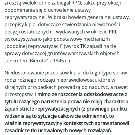
zresztą wielokrotnie zabiegał RPO, także przy okazji
dopominania się o uchwalenie ustawy
reprywatyzacyjnej. W braku bowiem generalnej ustawy,
przepisy k.p.a. dotyczące stwierdzania nieważności
decyzji ostatecznych – wydawanych w okresie PRL –
wykorzystywano jako podstawowy mechanizm
„oddolnej reprywatyzacji” (wyrok TK zapadł na tle
sprawy dotyczącej gruntów warszawskich objętych
„dekretem Bieruta” z 1945 r.).
Niedostosowanie przepisów k.p.a. do tego typu spraw
rodzi różnego rodzaju nieprawidłowości, które w
skrajnych przypadkach prowadzą do nadużyć, a nawet
przestępstw. I
mimo że roszczenia odszkodowawcze z
tytułu rażącego naruszenia prawa nie mają charakteru
żądań stricte reprywatyzacyjnych (z prawnego punktu
widzenia są to sytuacje całkowicie odmienne), to
właśnie reprywatyzacyjny kontekst tych spraw stanowił
zasadnicze tło uchwalonych nowych rozwiązań.