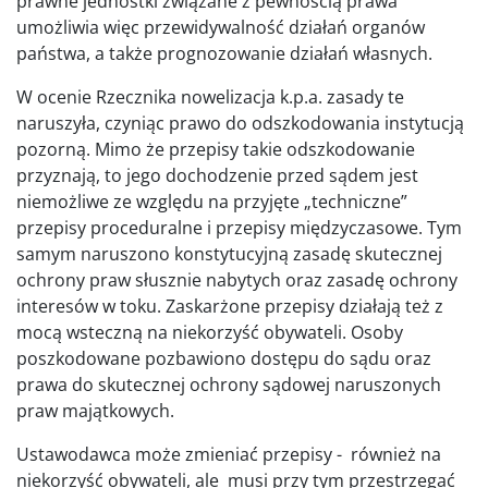
prawne jednostki związane z pewnością prawa
umożliwia więc przewidywalność działań organów
państwa, a także prognozowanie działań własnych.
W ocenie Rzecznika nowelizacja k.p.a. zasady te
naruszyła, czyniąc prawo do odszkodowania instytucją
pozorną. Mimo że przepisy takie odszkodowanie
przyznają, to jego dochodzenie przed sądem jest
niemożliwe ze względu na przyjęte „techniczne”
przepisy proceduralne i przepisy międzyczasowe. Tym
samym naruszono konstytucyjną zasadę skutecznej
ochrony praw słusznie nabytych oraz zasadę ochrony
interesów w toku. Zaskarżone przepisy działają też z
mocą wsteczną na niekorzyść obywateli. Osoby
poszkodowane pozbawiono dostępu do sądu oraz
prawa do skutecznej ochrony sądowej naruszonych
praw majątkowych.
Ustawodawca może zmieniać przepisy - również na
niekorzyść obywateli, ale musi przy tym przestrzegać