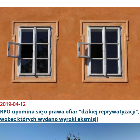
Obraz
2019-04-12
RPO upomina się o prawa ofiar "dzikiej reprywatyzacji",
wobec których wydano wyroki eksmisji
Obraz