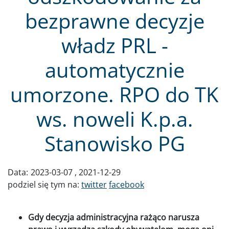
bezprawne decyzje
władz PRL -
automatycznie
umorzone. RPO do TK
ws. noweli K.p.a.
Stanowisko PG
Data:
2023-03-07
2021-12-29
podziel się tym na:
twitter
facebook
Gdy decyzja administracyjna rażąco narusza