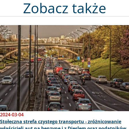
Zobacz także
Obraz
2024-03-04
Stołeczna strefa czystego transportu - zróżnicowanie
właścicieli aut na benzynę i z Dieslem oraz podatników.