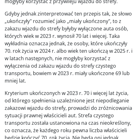
mogłyby korzystać z przywileju wjazdu do strefy.
Gdyby jednak zinterpretować ten przepis tak, że słowo
„ukończyły" rozumieć jako „miały ukończony", to z
zakazu wjazdu do strefy byłyby wyłączone auta osób,
których wiek w 2023 r. wynosił 70 lat i więcej. Taka
wykładnia oznacza jednak, że osoby, które ukończyły
70. rok życia w 2024 r. albo wiek ten ukończą w 2025 r. i
w latach następnych, nie mogłyby korzystać z
wyłączenia od zakazu wjazdu do strefy czystego
transportu, bowiem w 2023 r. miały ukończone 69 lub
mniej lat.
Kryterium ukończonych w 2023 r. 70 i więcej lat życia,
od którego spełnienia uzależnione jest niepodleganie
zakazowi wjazdu do strefy, prowadzi do zróżnicowania
sytuacji prawnej właścicieli aut. Strefa czystego
transportu została ustanowiona na czas nieokreślony,
co oznacza, że każdego roku pewna liczba właścicieli
będzie kończyć 70. rok życia. Nie będą oni jednak