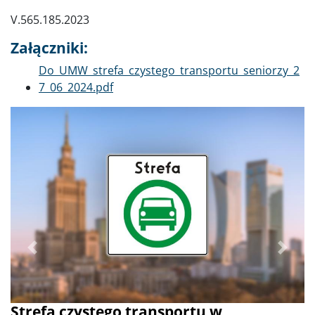
V.565.185.2023
Załączniki:
Dokument
Do_UMW_strefa_czystego_transportu_seniorzy_2
7_06_2024.pdf
Poprzednie
Dalej
Strefa czystego transportu w