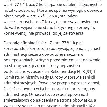
w art. 77 § 1 k.p.a. Z kolei oparcie ustaleń faktycznych o
notatkę służbową, która nie spełnia wymogów dowodu
określonych w art. 75 § 1 k.p.a., stoi także
w sprzeczności z art. 7 k.p.a., nie pozwala bowiem na
dokładne wyjaśnienie stanu faktycznego sprawy i w
konsekwencji nie prowadzi do jej załatwienia.
Z zasadą oficjalności (art. 7 i art. 77 § 1 k.p.a.)
koresponduje koncepcja spoczywającego na organach
administracji ciężaru dowodu. Jej znacznie w
postępowaniach, których przedmiotem jest nałożenie
na stronę sankcji administracyjnej, zostało
podkreślone w zasadzie 7 Rekomendacji Nr R (91) 1
Komitetu Ministrów Rady Europy w sprawie sankcji
administracyjnych. Powołany przepis wprost stanowi,
że ciężar dowodu w tych sprawach obarcza organy
administracji. Oznacza to, że w postępowaniach
zmierzających do nałożenia na stronę obowiązku, a
zwłaszcza sankcji, to na organie administracji ciąży