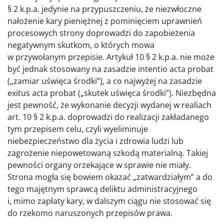
§ 2 k.p.a. jedynie na przypuszczeniu, że niezwłoczne
nałożenie kary pieniężnej z pominięciem uprawnień
procesowych strony doprowadzi do zapobieżenia
negatywnym skutkom, o których mowa
w przywołanym przepisie. Artykuł 10 § 2 k.p.a. nie może
być jednak stosowany na zasadzie intentio acta probat
(„zamiar uświęca środki”), a co najwyżej na zasadzie
exitus acta probat („skutek uświęca środki”). Niezbędna
jest pewność, że wykonanie decyzji wydanej w realiach
art. 10 § 2 k.p.a. doprowadzi do realizacji zakładanego
tym przepisem celu, czyli wyeliminuje
niebezpieczeństwo dla życia i zdrowia ludzi lub
zagrożenie niepowetowaną szkodą materialną. Takiej
pewności organy orzekające w sprawie nie miały.
Strona mogła się bowiem okazać „zatwardziałym” a do
tego majętnym sprawcą deliktu administracyjnego
i, mimo zapłaty kary, w dalszym ciągu nie stosować się
do rzekomo naruszonych przepisów prawa.