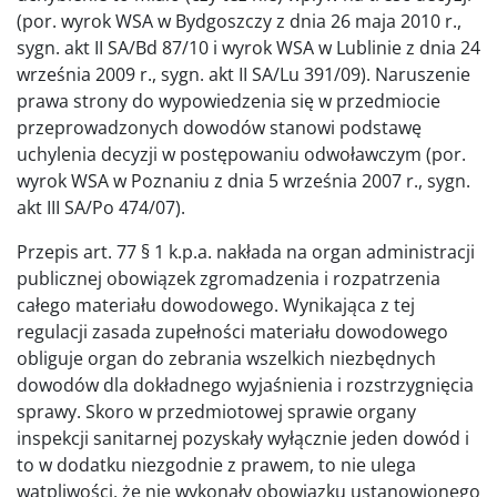
(por. wyrok WSA w Bydgoszczy z dnia 26 maja 2010 r.,
sygn. akt II SA/Bd 87/10 i wyrok WSA w Lublinie z dnia 24
września 2009 r., sygn. akt II SA/Lu 391/09). Naruszenie
prawa strony do wypowiedzenia się w przedmiocie
przeprowadzonych dowodów stanowi podstawę
uchylenia decyzji w postępowaniu odwoławczym (por.
wyrok WSA w Poznaniu z dnia 5 września 2007 r., sygn.
akt III SA/Po 474/07).
Przepis art. 77 § 1 k.p.a. nakłada na organ administracji
publicznej obowiązek zgromadzenia i rozpatrzenia
całego materiału dowodowego. Wynikająca z tej
regulacji zasada zupełności materiału dowodowego
obliguje organ do zebrania wszelkich niezbędnych
dowodów dla dokładnego wyjaśnienia i rozstrzygnięcia
sprawy. Skoro w przedmiotowej sprawie organy
inspekcji sanitarnej pozyskały wyłącznie jeden dowód i
to w dodatku niezgodnie z prawem, to nie ulega
wątpliwości, że nie wykonały obowiązku ustanowionego