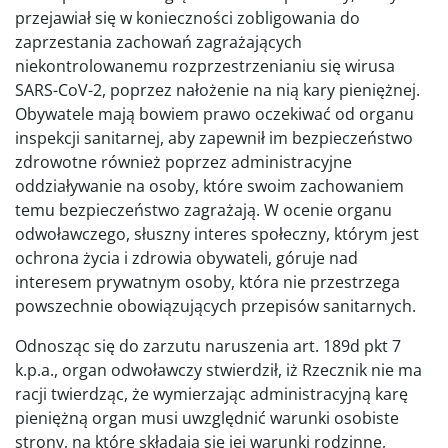
przejawiał się w konieczności zobligowania do
zaprzestania zachowań zagrażających
niekontrolowanemu rozprzestrzenianiu się wirusa
SARS-CoV-2, poprzez nałożenie na nią kary pieniężnej.
Obywatele mają bowiem prawo oczekiwać od organu
inspekcji sanitarnej, aby zapewnił im bezpieczeństwo
zdrowotne również poprzez administracyjne
oddziaływanie na osoby, które swoim zachowaniem
temu bezpieczeństwo zagrażają. W ocenie organu
odwoławczego, słuszny interes społeczny, którym jest
ochrona życia i zdrowia obywateli, góruje nad
interesem prywatnym osoby, która nie przestrzega
powszechnie obowiązujących przepisów sanitarnych.
Odnosząc się do zarzutu naruszenia art. 189d pkt 7
k.p.a., organ odwoławczy stwierdził, iż Rzecznik nie ma
racji twierdząc, że wymierzając administracyjną karę
pieniężną organ musi uwzględnić warunki osobiste
strony, na które składają się jej warunki rodzinne,