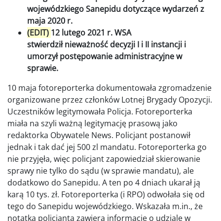
wojewódzkiego Sanepidu dotyczące wydarzeń z
maja 2020 r.
(EDIT)
12 lutego 2021 r. WSA
stwierdził nieważność decyzji I i II instancji i
umorzył postępowanie administracyjne w
sprawie.
10 maja fotoreporterka dokumentowała zgromadzenie
organizowane przez członków Lotnej Brygady Opozycji.
Uczestników legitymowała Policja. Fotoreporterka
miała na szyli ważną legitymację prasową jako
redaktorka Obywatele News. Policjant postanowił
jednak i tak dać jej 500 zl mandatu. Fotoreporterka go
nie przyjęła, więc policjant zapowiedział skierowanie
sprawy nie tylko do sądu (w sprawie mandatu), ale
dodatkowo do Sanepidu. A ten po 4 dniach ukarał ją
karą 10 tys. zł. Fotoreporterka (i RPO) odwołała się od
tego do Sanepidu wojewódzkiego. Wskazała m.in., że
notatka policjanta zawiera informację o udziale w