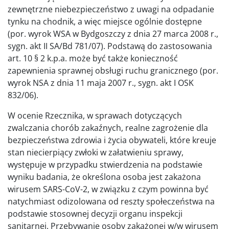
zewnętrzne niebezpieczeństwo z uwagi na odpadanie
tynku na chodnik, a więc miejsce ogólnie dostępne
(por. wyrok WSA w Bydgoszczy z dnia 27 marca 2008 r.,
sygn. akt II SA/Bd 781/07). Podstawą do zastosowania
art. 10 § 2 k.p.a. może być także konieczność
zapewnienia sprawnej obsługi ruchu granicznego (por.
wyrok NSA z dnia 11 maja 2007 r., sygn. akt I OSK
832/06).
W ocenie Rzecznika, w sprawach dotyczących
zwalczania chorób zakaźnych, realne zagrożenie dla
bezpieczeństwa zdrowia i życia obywateli, które kreuje
stan niecierpiący zwłoki w załatwieniu sprawy,
występuje w przypadku stwierdzenia na podstawie
wyniku badania, że określona osoba jest zakażona
wirusem SARS-CoV-2, w związku z czym powinna być
natychmiast odizolowana od reszty społeczeństwa na
podstawie stosownej decyzji organu inspekcji
sanitarnej. Przebywanie osoby zakażonej w/w wirusem