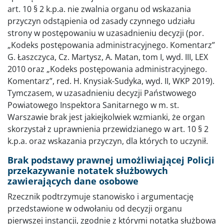
art. 10 § 2 k.p.a. nie zwalnia organu od wskazania
przyczyn odstąpienia od zasady czynnego udziału
strony w postępowaniu w uzasadnieniu decyzji (por.
„Kodeks postępowania administracyjnego. Komentarz”
G. Łaszczyca, Cz. Martysz, A. Matan, tom I, wyd. III, LEX
2010 oraz „Kodeks postępowania administracyjnego.
Komentarz”, red. H. Knysiak-Sudyka, wyd. II, WKP 2019).
Tymczasem, w uzasadnieniu decyzji Państwowego
Powiatowego Inspektora Sanitarnego w m. st.
Warszawie brak jest jakiejkolwiek wzmianki, że organ
skorzystał z uprawnienia przewidzianego w art. 10 § 2
k.p.a. oraz wskazania przyczyn, dla których to uczynił.
Brak podstawy prawnej umożliwiającej Policji
przekazywanie notatek służbowych
zawierających dane osobowe
Rzecznik podtrzymuje stanowisko i argumentację
przedstawione w odwołaniu od decyzji organu
pierwszej instancji, zgodnie z którymi notatka służbowa