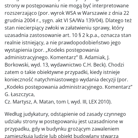
strony w postępowaniu nie mogą być interpretowane
rozszerzająco (por. wyrok WSA w Warszawie z dnia 22
grudnia 2004 r., sygn. akt VI SA/Wa 139/04). Dlatego też
stan niecierpiący zwłoki w załatwieniu sprawy, który
uzasadnia zastosowanie art. 10 § 2 k.p.a., oznacza stan
realnie istniejący, a nie prawdopodobieństwo jego
wystąpienia (por. „Kodeks postępowania
administracyjnego. Komentarz” B. Adamiak, J.
Borkowski, wyd. 13, wydawnictwo C.H. Beck). Chodzi
zatem o takie obiektywne przypadki, kiedy istnieje
konieczność natychmiastowego wydania decyzji (por.
„Kodeks postępowania administracyjnego. Komentarz”
G. Łaszczyca,
Cz. Martysz, A. Matan, tom I, wyd. III, LEX 2010).
Według judykatury, odstąpienie od zasady czynnego
udziału strony w postępowaniu jest uzasadnione w
przypadku, gdy w budynku grożącym zawaleniem
zamieszkują ludzie lub obiekt budowlany stwarza