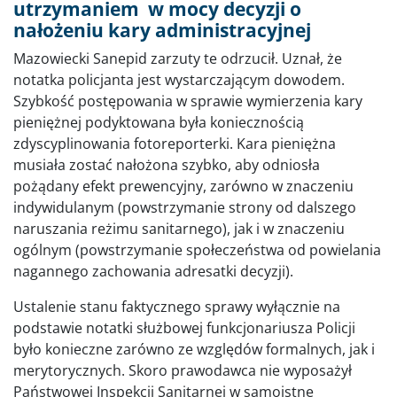
utrzymaniem w mocy decyzji o
nałożeniu kary administracyjnej
Mazowiecki Sanepid zarzuty te odrzucił. Uznał, że
notatka policjanta jest wystarczającym dowodem.
Szybkość postępowania w sprawie wymierzenia kary
pieniężnej podyktowana była koniecznością
zdyscyplinowania fotoreporterki. Kara pieniężna
musiała zostać nałożona szybko, aby odniosła
pożądany efekt prewencyjny, zarówno w znaczeniu
indywidulanym (powstrzymanie strony od dalszego
naruszania reżimu sanitarnego), jak i w znaczeniu
ogólnym (powstrzymanie społeczeństwa od powielania
nagannego zachowania adresatki decyzji).
Ustalenie stanu faktycznego sprawy wyłącznie na
podstawie notatki służbowej funkcjonariusza Policji
było konieczne zarówno ze względów formalnych, jak i
merytorycznych. Skoro prawodawca nie wyposażył
Państwowej Inspekcji Sanitarnej w samoistne