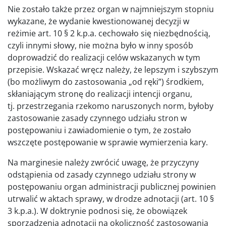
Nie zostało także przez organ w najmniejszym stopniu
wykazane, że wydanie kwestionowanej decyzji w
reżimie art. 10 § 2 k.p.a. cechowało się niezbędnością,
czyli innymi słowy, nie można było w inny sposób
doprowadzić do realizacji celów wskazanych w tym
przepisie. Wskazać wręcz należy, że lepszym i szybszym
(bo możliwym do zastosowania „od ręki”) środkiem,
skłaniającym stronę do realizacji intencji organu,
tj. przestrzegania rzekomo naruszonych norm, byłoby
zastosowanie zasady czynnego udziału stron w
postępowaniu i zawiadomienie o tym, że zostało
wszczęte postępowanie w sprawie wymierzenia kary.
Na marginesie należy zwrócić uwagę, że przyczyny
odstąpienia od zasady czynnego udziału strony w
postępowaniu organ administracji publicznej powinien
utrwalić w aktach sprawy, w drodze adnotacji (art. 10 §
3 k.p.a.). W doktrynie podnosi się, że obowiązek
sporządzenia adnotacji na okoliczność zastosowania