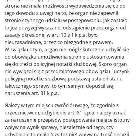
strona nie miała możliwości wypowiedzenia się co do
tego dowodu z uwagi na to, że organ nie zapewnił
stronie czynnego udziału w postępowaniu. Jak zostało
to już powyżej wykazane, odstąpienie przez organ od
zasady określonej w art. 10 § 1 k.p.a. było
nieuzasadnione, przez co niezgodne z prawem.
W związku z tym, organ nie mógł skutecznie uchylić się
od obowiązku umożliwienia stronie ustosunkowania
się do treści policyjnej notatki służbowej. Skoro organ
nie wywiązał się z przedmiotowego obowiązku i uczynił
policyjną notatkę służbową podstawą ustaleń stanu
faktycznego sprawy, to tym samym dopuścił się
naruszenia art. 81 k.p.a.
Należy w tym miejscu zwrócić uwagę, że zgodnie z
orzecznictwem, uchybienie art. 81 k.p.a. należy uznać
za naruszenie przepisów postępowania mające istotny
wpływ na wynik sprawy, niezależnie od tego, czy
uchybienie to miało (czy też nie) wpływ na treść decyzji