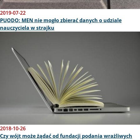
2019-07-22
PUODO: MEN nie mogło zbierać danych o udziale
nauczyciela w strajku
Obraz
2018-10-26
Czy wójt może żądać od fundacji podania wrażliwych