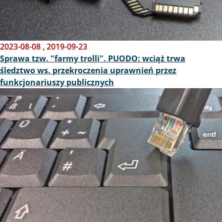
2023-08-08
,
2019-09-23
Sprawa tzw. "farmy trolli". PUODO: wciąż trwa
śledztwo ws. przekroczenia uprawnień przez
funkcjonariuszy publicznych
Obraz