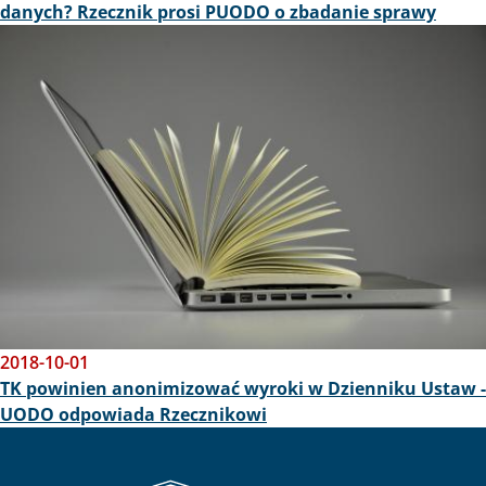
danych? Rzecznik prosi PUODO o zbadanie sprawy
Obraz
2018-10-01
TK powinien anonimizować wyroki w Dzienniku Ustaw -
UODO odpowiada Rzecznikowi