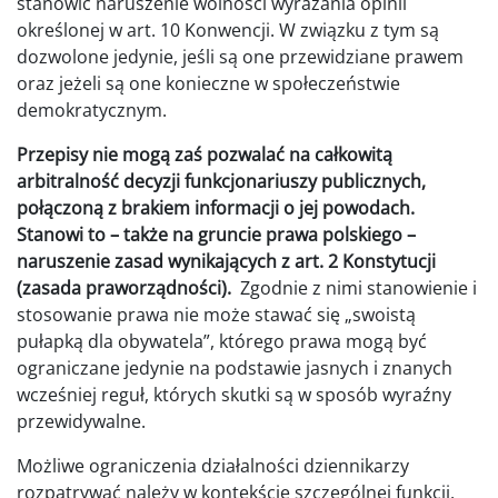
stanowić naruszenie wolności wyrażania opinii
określonej w art. 10 Konwencji. W związku z tym są
dozwolone jedynie, jeśli są one przewidziane prawem
oraz jeżeli są one konieczne w społeczeństwie
demokratycznym.
Przepisy nie mogą zaś pozwalać na całkowitą
arbitralność decyzji funkcjonariuszy publicznych,
połączoną z brakiem informacji o jej powodach.
Stanowi to – także na gruncie prawa polskiego –
naruszenie zasad wynikających z art. 2 Konstytucji
(zasada praworządności).
Zgodnie z nimi stanowienie i
stosowanie prawa nie może stawać się „swoistą
pułapką dla obywatela”, którego prawa mogą być
ograniczane jedynie na podstawie jasnych i znanych
wcześniej reguł, których skutki są w sposób wyraźny
przewidywalne.
Możliwe ograniczenia działalności dziennikarzy
rozpatrywać należy w kontekście szczególnej funkcji,