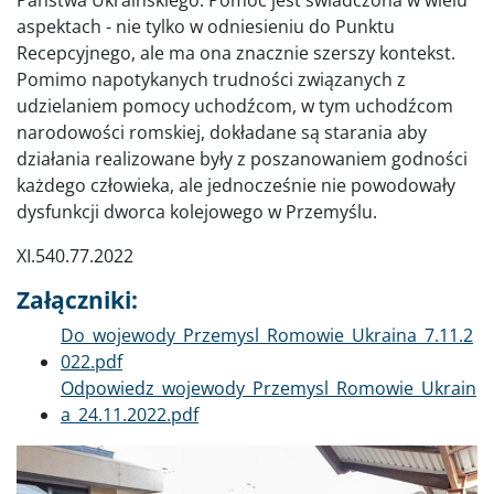
Państwa Ukraińskiego. Pomoc jest świadczona w wielu
aspektach - nie tylko w odniesieniu do Punktu
Recepcyjnego, ale ma ona znacznie szerszy kontekst.
Pomimo napotykanych trudności związanych z
udzielaniem pomocy uchodźcom, w tym uchodźcom
narodowości romskiej, dokładane są starania aby
działania realizowane były z poszanowaniem godności
każdego człowieka, ale jednocześnie nie powodowały
dysfunkcji dworca kolejowego w Przemyślu.
XI.540.77.2022
Załączniki:
Dokument
Do_wojewody_Przemysl_Romowie_Ukraina_7.11.2
022.pdf
Dokument
Odpowiedz_wojewody_Przemysl_Romowie_Ukrain
a_24.11.2022.pdf