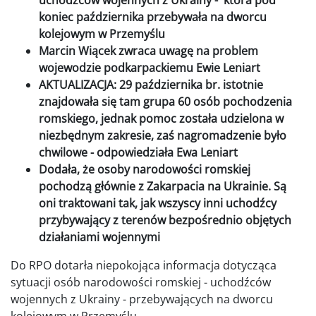
uchodźców wojennych z Ukrainy - która pod
koniec października przebywała na dworcu
kolejowym w Przemyślu
Marcin Wiącek zwraca uwagę na problem
wojewodzie podkarpackiemu Ewie Leniart
AKTUALIZACJA: 29 października br. istotnie
znajdowała się tam grupa 60 osób pochodzenia
romskiego, jednak pomoc została udzielona w
niezbędnym zakresie, zaś nagromadzenie było
chwilowe - odpowiedziała Ewa Leniart
Dodała, że osoby narodowości romskiej
pochodzą głównie z Zakarpacia na Ukrainie. Są
oni traktowani tak, jak wszyscy inni uchodźcy
przybywający z terenów bezpośrednio objętych
działaniami wojennymi
Do RPO dotarła niepokojąca informacja dotycząca
sytuacji osób narodowości romskiej - uchodźców
wojennych z Ukrainy - przebywających na dworcu