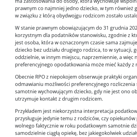
ma zastosowania do osoby, która wychowuje wspóln
prawnym co najmniej jedno dziecko, w tym również g
w związku z którą obydwojgu rodzicom zostało usta
W stanie prawnym obowiązującym do 31 grudnia 2021 
korzystnym dla podatników stanowisku, zgodnie z k
jest osoba, która w oznaczonym czasie sama zajmuje 
dziecko bez udziału drugiego rodzica, to w sytuacji,
oddzielnie, w innym miejscu, naprzemiennie, a więc n
preferencyjnego opodatkowania może mieć każdy z n
Obecnie RPO z niepokojem obserwuje praktyki orga
odmawianiu możliwości preferencyjnego rozliczenia
samotnie wychowującym dziecko, gdy nie jest ono ob
utrzymuje kontakt z drugim rodzicem.
Przykładem jest niekorzystna interpretacja podatkow
przysługuje jedynie temu z rodziców, czy opiekunów
wolnego faktycznie w roku podatkowym samotnie dzi
samodzielnie ciągłą opiekę, bez jakiegokolwiek udzia