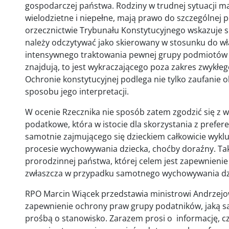
gospodarczej państwa. Rodziny w trudnej sytuacji mat
wielodzietne i niepełne, mają prawo do szczególnej 
orzecznictwie Trybunału Konstytucyjnego wskazuje si
należy odczytywać jako skierowany w stosunku do wł
intensywnego traktowania pewnej grupy podmiotów z u
znajdują, to jest wykraczającego poza zakres zwykł
Ochronie konstytucyjnej podlega nie tylko zaufanie o
sposobu jego interpretacji.
W ocenie Rzecznika nie sposób zatem zgodzić się z 
podatkowe, która w istocie dla skorzystania z prefer
samotnie zajmującego się dzieckiem całkowicie wyklu
procesie wychowywania dziecka, choćby doraźny. Taki
prorodzinnej państwa, której celem jest zapewnieni
zwłaszcza w przypadku samotnego wychowywania dzi
RPO Marcin Wiącek przedstawia ministrowi Andrzej
zapewnienie ochrony praw grupy podatników, jaką s
prośbą o stanowisko. Zarazem prosi o informację, c