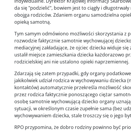
indywidualne. Dyrektor Krajowej Informacji Skarbowej
da się "podzielić", bowiem jest to ciągły i długotrwał
obojga rodziców. Zdaniem organu samodzielna opiek
opieką samotną.
Tym samym odmówiono możliwości skorzystania z pre
rozwodzie faktycznie samotnie wychowującej dziecko
mediacyjnej zakładające, że ojciec dziecka widuje się
ustalił miejsce zamieszkania dziecka każdorazowo pr
rodzicielskiej ani nie ustalono opieki naprzemiennej.
Zdarzają się zatem przypadki, gdy organy podatkowe
jakikolwiek udział rodzica w wychowywaniu dziecka 
kontaktów) automatycznie przekreśla możliwość sko
przez rodzica faktycznie ponoszącego ciężar samot
osobę samotnie wychowującą dziecko organy uznają 
sytuacji, w określonym czasie zupełnie sama (bez udz
wychowywaniem dziecka, stale troszczy się o jego by
RPO przypomina, że dobro rodziny powinno być prior