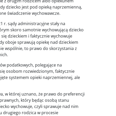
ie z drugim rodzicem albo opiekunem
dy dziecko jest pod opieką naprzemienną,
lone świadczenie wychowawcze.
r. sądy administracyjne stały na
tórym skoro samotnie wychowującą dziecko
się dzieckiem i faktycznie wychowuje
 gdy oboje sprawują opiekę nad dzieckiem
ie wspólnie, to prawo do skorzystania z
ich.
nów podatkowych, polegające na
 się osobom rozwiedzionym, faktycznie
jęte systemem opieki naprzemiennej, ale
a, w której uznano, że prawo do preferencji
 prawnych, który będąc osobą stanu
ecko wychowuje, czyli sprawuje nad nim
łu drugiego rodzica w procesie