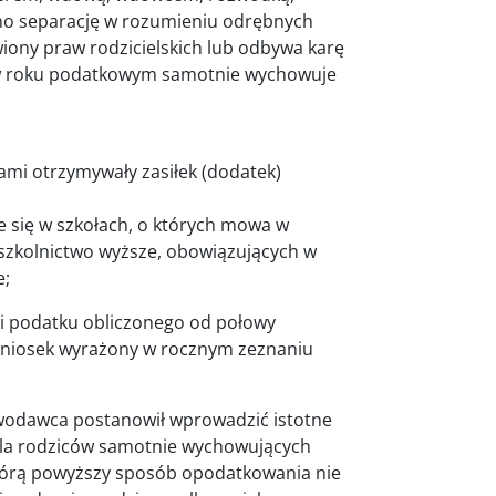
no separację w rozumieniu odrębnych
iony praw rodzicielskich lub odbywa karę
un w roku podatkowym samotnie wychowuje
ami otrzymywały zasiłek (dodatek)
ce się w szkołach, o których mowa w
szkolnictwo wyższe, obowiązujących w
e;
i podatku obliczonego od połowy
wniosek wyrażony w rocznym zeznaniu
wodawca postanowił wprowadzić istotne
 dla rodziców samotnie wychowujących
tórą powyższy sposób opodatkowania nie