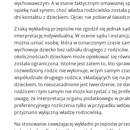
wychowawczym. A w stanie faktycznym omawianej sp
opiekę nad synem, choć władza rodzicielska została
dni kontaktu z dzieckiem. Ojciec nie pobierał świadcz
Z taką wykładnią przepisów nie zgodził się jednak sąd 
interpretację indywidualną. W ocenie sądu I instanc
można uznać osobę, która w oznaczonym czasie sama 
wychowuje dziecko bez udziału drugiego z rodziców, 
okolicznościach dzieckiem może opiekować się równie
została ograniczona. Istotne jest zatem to, kto spraw
rozwiedziony rodzic nie wykonuje, w tym samym czas
współudziale drugiego rodzica, składających się na
dzieckiem, to nieuzasadnione jest twierdzenie, że da
rodzicem i tym samym nie może korzystać z tej prefe
uwagę, że interpretacja organu podatkowego w prak
preferencyjnego rozliczenia tylko w przypadku wdó
przyznano wyłączną władzę rodzicielską.
Na stosowanie zawężającej wykładni przepisów przez