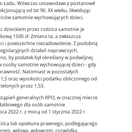
ego Ładu. Wówczas ustawodawca postanowił
jonującą od lat 90. XX wieku, likwidując
dziców samotnie wychowujących dzieci.
 z dzieckiem przez rodzica samotnie je
ową 1500 zł. Zmiana ta, a zwłaszcza
ści i powszechne niezadowolenie. Z podobną
legislacyjnych działań naprawczych,
ano, by podatek był określany w podwójnej
 osoby samotnie wychowującej dzieci - gdy
sprawność. Natomiast w pozostałych
n 1,5 oraz wysokości podatku obliczonego od
elonych przez 1,53.
ystąpień generalnych RPO, w znacznej mierze
odatkowego dla osób samotnie
ca 2022 r. z mocą od 1 stycznia 2022 r.
dzica lub opiekuna prawnego, podlegającego
erem, wdową, wdowcem, rozwódką,