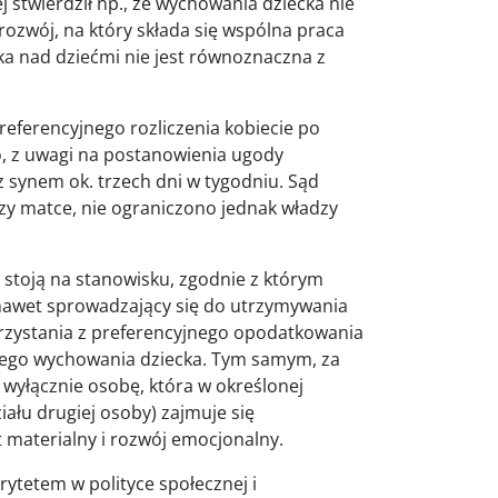
 stwierdził np., że wychowania dziecka nie
y rozwój, na który składa się wspólna praca
a nad dziećmi nie jest równoznaczna z
ferencyjnego rozliczenia kobiecie po
, z uwagi na postanowienia ugody
 z synem ok. trzech dni w tygodniu. Sąd
zy matce, nie ograniczono jednak władzy
 stoją na stanowisku, zgodnie z którym
(nawet sprowadzający się do utrzymywania
rzystania z preferencyjnego opodatkowania
nego wychowania dziecka. Tym samym, za
wyłącznie osobę, która w określonej
iału drugiej osoby) zajmuje się
t materialny i rozwój emocjonalny.
ytetem w polityce społecznej i