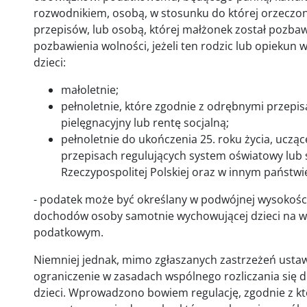
rozwodnikiem, osobą, w stosunku do której orzeczo
przepisów, lub osobą, której małżonek został pozbaw
pozbawienia wolności, jeżeli ten rodzic lub opiek
dzieci:
małoletnie;
pełnoletnie, które zgodnie z odrębnymi przepis
pielęgnacyjny lub rentę socjalną;
pełnoletnie do ukończenia 25. roku życia, uczą
przepisach regulujących system oświatowy lub 
Rzeczypospolitej Polskiej oraz w innym państwi
- podatek może być określany w podwójnej wysokośc
dochodów osoby samotnie wychowującej dzieci na 
podatkowym.
Niemniej jednak, mimo zgłaszanych zastrzeżeń usta
ograniczenie w zasadach wspólnego rozliczania się
dzieci. Wprowadzono bowiem regulację, zgodnie z k