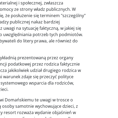
erialnej i społecznej, zwłaszcza
pomocy ze strony władz publicznych. W
ę, że posłużenie się terminem "szczególny"
adzy publicznej nakaz bardziej
wagi na sytuację faktyczną, w jakiej się
ego uwzględniania potrzeb tych podmiotów.
bywateli do litery prawa, ale również do
wykładnią prezentowaną przez organy
encji podatkowej przez rodzica faktycznie
cza jakikolwiek udział drugiego rodzica w
 warunek zdaje się przeczyć polityce
e systemowego wsparcia dla rodziców,
eci.
owi Domańskiemu te uwagi w trosce o
ą osoby samotnie wychowujące dzieci, z
zy resort rozważa wydanie objaśnień w