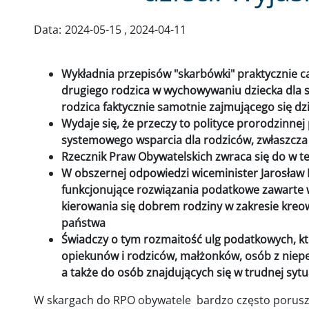
Data:
2024-05-15
2024-04-11
Wykładnia przepisów "skarbówki" praktycznie cał
drugiego rodzica w wychowywaniu dziecka dla s
rodzica faktycznie samotnie zajmującego się d
Wydaje się, że przeczy to polityce prorodzinnej
systemowego wsparcia dla rodziców, zwłaszcz
Rzecznik Praw Obywatelskich zwraca się do w te
W obszernej odpowiedzi wiceminister Jarosław
funkcjonujące rozwiązania podatkowe zawarte w
kierowania się dobrem rodziny w zakresie kreow
państwa
Świadczy o tym rozmaitość ulg podatkowych, k
opiekunów i rodziców, małżonków, osób z niepe
a także do osób znajdujących się w trudnej sytu
W skargach do RPO obywatele bardzo często porusz