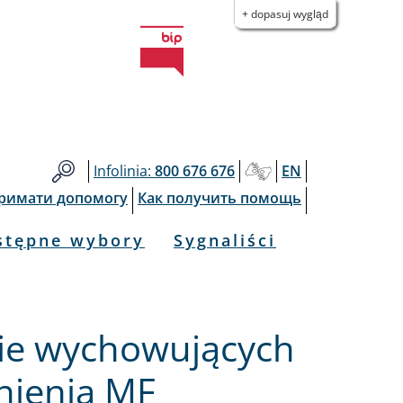
+ dopasuj wygląd
Infolinia:
800 676 676
EN
тримати допомогу
Как получить помощь
stępne wybory
Sygnaliści
ie wychowujących
śnienia MF