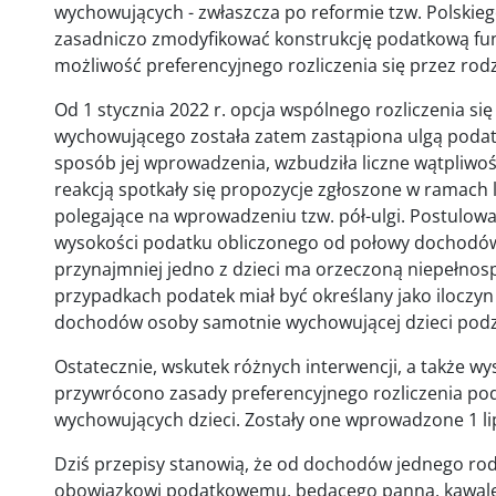
wychowujących - zwłaszcza po reformie tzw. Polski
zasadniczo zmodyfikować konstrukcję podatkową funkc
możliwość preferencyjnego rozliczenia się przez ro
Od 1 stycznia 2022 r. opcja wspólnego rozliczenia się
wychowującego została zatem zastąpiona ulgą podatk
sposób jej wprowadzenia, wzbudziła liczne wątpliwo
reakcją spotkały się propozycje zgłoszone w ramach 
polegające na wprowadzeniu tzw. pół-ulgi. Postulow
wysokości podatku obliczonego od połowy dochodów
przynajmniej jedno z dzieci ma orzeczoną niepełno
przypadkach podatek miał być określany jako iloczy
dochodów osoby samotnie wychowującej dzieci podzi
Ostatecznie, wskutek różnych interwencji, a także w
przywrócono zasady preferencyjnego rozliczenia p
wychowujących dzieci. Zostały one wprowadzone 1 lip
Dziś przepisy stanowią, że od dochodów jednego ro
obowiązkowi podatkowemu, będącego panną, kawal