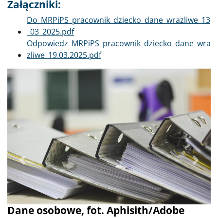
Załączniki:
Dokument
Do_MRPiPS_pracownik_dziecko_dane_wrazliwe_13
_03_2025.pdf
Dokument
Odpowiedz_MRPiPS_pracownik_dziecko_dane_wra
zliwe_19.03.2025.pdf
Poprzednie
Dalej
Dane osobowe, fot. Aphisith/Adobe