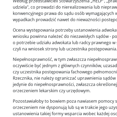
Według przedstawicieli Stowarzyszenia „HELP", „prakt
udziela", co prowadzi do nierealizowania lub niepra
konwencyjnego prawa do sądu osób wymagających w
wypadkach prowadzić nawet do nieważności postęp
Ocena występowania potrzeby ustanowienia adwokat
wniosku powinna należeć do niezawisłych sądów - po
o potrzebie udziału adwokata lub radcy prawnego w sp
czyli na wniosek strony lub uczestnika postępowania
Niepełnosprawność, w tym zwłaszcza niepełnosprawn
oczywiście być jednym z głównych czynników, uzasad
czy uczestnika postępowania fachowego pełnomocn
Rzecznika, nie należy ograniczać uprawnienia sądów
jedynie do niepełnosprawności, zwłaszcza określon
orzeczeniem lekarskim czy urzędowym.
Pozostawiałoby to bowiem poza nawiasem pomocy są
orzeczeniem nie dysponują lub są w trakcie jego uz
ustanowienia takiej formy wsparcia wobec każdej os