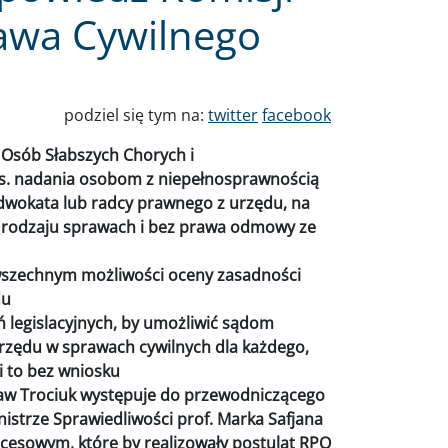
rawa Cywilnego
podziel się tym na:
twitter
facebook
 Osób Słabszych Chorych i
s. nadania osobom z niepełnosprawnością
wokata lub radcy prawnego z urzędu, na
o rodzaju sprawach i bez prawa odmowy ze
wszechnym możliwości oceny zasadności
du
 legislacyjnych, by umożliwić sądom
rzędu w sprawach cywilnych dla każdego,
i to bez wniosku
ław Trociuk występuje do przewodniczącego
nistrze Sprawiedliwości prof. Marka Safjana
cesowym, które by realizowały postulat RPO