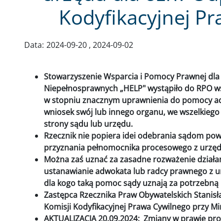
Kodyfikacyjnej P
Data:
2024-09-20
2024-09-02
Stowarzyszenie Wsparcia i Pomocy Prawnej dla
Niepełnosprawnych „HELP" wystąpiło do RPO w
w stopniu znacznym uprawnienia do pomocy ad
wniosek swój lub innego organu, we wszelkieg
strony sądu lub urzędu.
Rzecznik nie popiera idei odebrania sądom po
przyznania pełnomocnika procesowego z urzę
Można zaś uznać za zasadne rozważenie działań
ustanawianie adwokata lub radcy prawnego z u
dla kogo taką pomoc sądy uznają za potrzebną 
Zastępca Rzecznika Praw Obywatelskich Stanis
Komisji Kodyfikacyjnej Prawa Cywilnego przy Mi
AKTUALIZACJA 20.09.2024: Zmiany w prawie pro