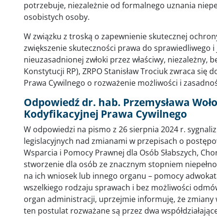
potrzebuje, niezależnie od formalnego uznania niep
osobistych osoby.
W związku z troską o zapewnienie skutecznej ochrony
zwiększenie skuteczności prawa do sprawiedliwego i
nieuzasadnionej zwłoki przez właściwy, niezależny, bez
Konstytucji RP), ZRPO Stanisław Trociuk zwraca się 
Prawa Cywilnego o rozważenie możliwości i zasadnoś
Odpowiedź dr. hab. Przemysława Woło
Kodyfikacyjnej Prawa Cywilnego
W odpowiedzi na pismo z 26 sierpnia 2024 r. sygnali
legislacyjnych nad zmianami w przepisach o postęp
Wsparcia i Pomocy Prawnej dla Osób Słabszych, Cho
stworzenie dla osób ze znacznym stopniem niepełn
na ich wniosek lub innego organu – pomocy adwokat
wszelkiego rodzaju sprawach i bez możliwości odmó
organ administracji, uprzejmie informuję, że zmiany
ten postulat rozważane są przez dwa współdziałając