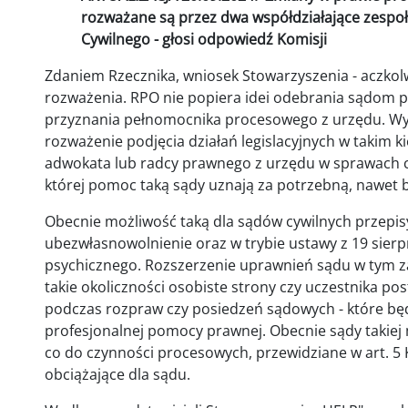
rozważane są przez dwa współdziałające zespo
Cywilnego - głosi odpowiedź Komisji
Zdaniem Rzecznika, wniosek Stowarzyszenia - aczkolwi
rozważenia. RPO nie popiera idei odebrania sądom
przyznania pełnomocnika procesowego z urzędu. Wyd
rozważenie podjęcia działań legislacyjnych w takim 
adwokata lub radcy prawnego z urzędu w sprawach cyw
której pomoc taką sądy uznają za potrzebną, nawet 
Obecnie możliwość taką dla sądów cywilnych przepi
ubezwłasnowolnienie oraz w trybie ustawy z 19 sierp
psychicznego. Rozszerzenie uprawnień sądu w tym 
takie okoliczności osobiste strony czy uczestnika 
podczas rozpraw czy posiedzeń sądowych - które bę
profesjonalnej pomocy prawnej. Obecnie sądy takiej 
co do czynności procesowych, przewidziane w art. 5 K
obciążające dla sądu.