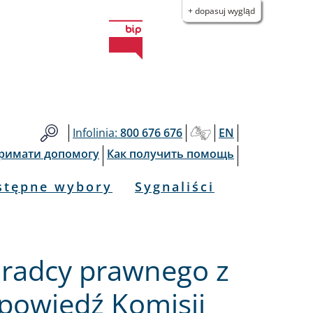
+ dopasuj wygląd
Infolinia:
800 676 676
EN
тримати допомогу
Как получить помощь
stępne wybory
Sygnaliści
radcy prawnego z
powiedź Komisji