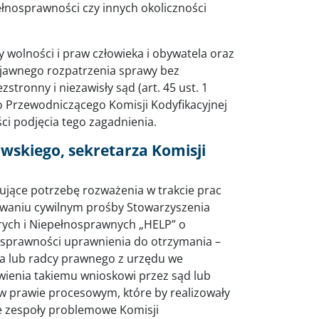
ełnosprawności czy innych okoliczności
 wolności i praw człowieka i obywatela oraz
 jawnego rozpatrzenia sprawy bez
stronny i niezawisły sąd (art. 45 ust. 1
do Przewodniczącego Komisji Kodyfikacyjnej
ci podjęcia tego zagadnienia.
wskiego, sekretarza Komisji
zujące potrzebę rozważenia w trakcie prac
owaniu cywilnym prośby Stowarzyszenia
rych i Niepełnosprawnych „HELP” o
osprawności uprawnienia do otrzymania –
a lub radcy prawnego z urzędu we
wienia takiemu wnioskowi przez sąd lub
 w prawie procesowym, które by realizowały
e zespoły problemowe Komisji