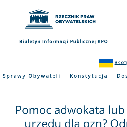
Biuletyn Informacji Publicznej RPO
Як о
Sprawy Obywateli
Konstytucja
Do
Pomoc adwokata lub 
urzędu dla ozn? Od