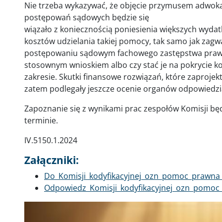
Nie trzeba wykazywać, że objęcie przymusem adwokac
postępowań sądowych będzie się
wiązało z koniecznością poniesienia większych wyda
kosztów udzielania takiej pomocy, tak samo jak za
postępowaniu sądowym fachowego zastępstwa prawne
stosownym wnioskiem albo czy stać je na pokrycie
zakresie. Skutki finansowe rozwiązań, które zaprojek
zatem podlegały jeszcze ocenie organów odpowiedzia
Zapoznanie się z wynikami prac zespołów Komisji bę
terminie.
IV.5150.1.2024
Załączniki:
Dokument
Do_Komisji_kodyfikacyjnej_ozn_pomoc_prawna
Dokument
Odpowiedz_Komisji_kodyfikacyjnej_ozn_pomoc