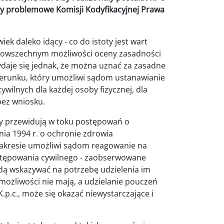
ły problemowe Komisji Kodyfikacyjnej Prawa
ek daleko idący - co do istoty jest wart
 powszechnym możliwości oceny zasadności
aje się jednak, że można uznać za zasadne
kierunku, który umożliwi sądom ustanawianie
ilnych dla każdej osoby fizycznej, dla
bez wniosku.
sy przewidują w toku postępowań o
nia 1994 r. o ochronie zdrowia
zakresie umożliwi sądom reagowanie na
postępowania cywilnego - zaobserwowane
dą wskazywać na potrzebę udzielenia im
możliwości nie mają, a udzielanie pouczeń
.p.c., może się okazać niewystarczające i