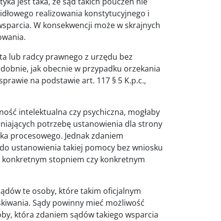
yka jest taka, że sąd takich pouczeń nie
widłowego realizowania konstytucyjnego i
sparcia. W konsekwencji może w skrajnych
owania.
a lub radcy prawnego z urzędu bez
dobnie, jak obecnie w przypadku orzekania
rawie na podstawie art. 117 § 5 K.p.c.,
.
ość intelektualna czy psychiczna, mogłaby
niających potrzebę ustanowienia dla strony
ika procesowego. Jednak zdaniem
 do ustanowienia takiej pomocy bez wniosku
ej konkretnym stopniem czy konkretnym
dów te osoby, które takim oficjalnym
yskiwania. Sądy powinny mieć możliwość
oby, która zdaniem sądów takiego wsparcia