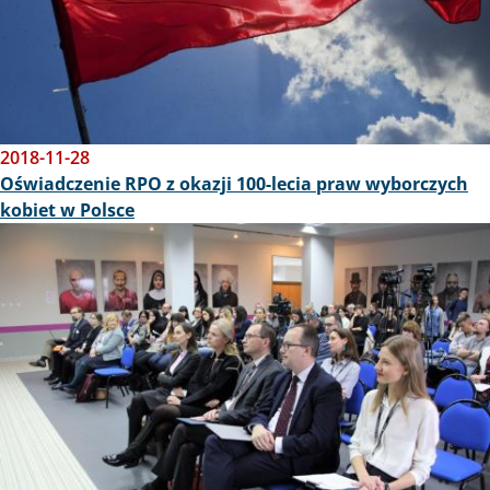
2018-11-28
Oświadczenie RPO z okazji 100-lecia praw wyborczych
kobiet w Polsce
Obraz