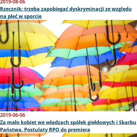
2019-08-06
Rzecznik: trzeba zapobiegać dyskryminacji ze względu
na płeć w sporcie
Obraz
2019-06-06
Za mało kobiet we władzach spółek giełdowych i Skarbu
Państwa. Postulaty RPO do premiera
Obraz