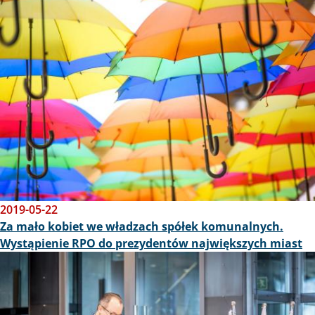
2019-05-22
Za mało kobiet we władzach spółek komunalnych.
Wystąpienie RPO do prezydentów największych miast
Obraz