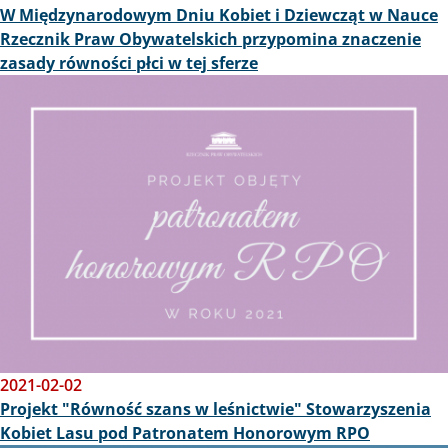
W Międzynarodowym Dniu Kobiet i Dziewcząt w Nauce
Rzecznik Praw Obywatelskich przypomina znaczenie
zasady równości płci w tej sferze
Obraz
2021-02-02
Projekt "Równość szans w leśnictwie" Stowarzyszenia
Kobiet Lasu pod Patronatem Honorowym RPO