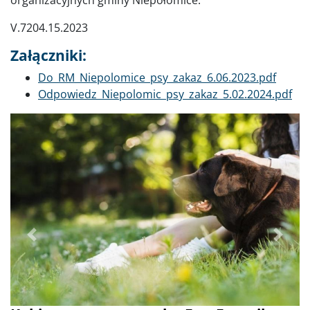
V.7204.15.2023
Załączniki:
Dokument
Do_RM_Niepolomice_psy_zakaz_6.06.2023.pdf
Dokument
Odpowiedz_Niepolomic_psy_zakaz_5.02.2024.pdf
Poprzednie
Dalej