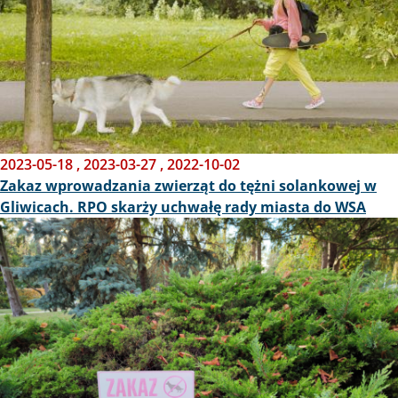
2023-05-18
,
2023-03-27
,
2022-10-02
Zakaz wprowadzania zwierząt do tężni solankowej w
Gliwicach. RPO skarży uchwałę rady miasta do WSA
Obraz