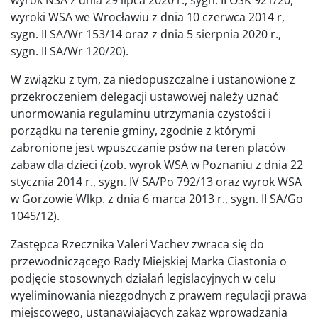
wyroki WSA we Wrocławiu z dnia 10 czerwca 2014 r,
sygn. II SA/Wr 153/14 oraz z dnia 5 sierpnia 2020 r.,
sygn. II SA/Wr 120/20).
W związku z tym, za niedopuszczalne i ustanowione z
przekroczeniem delegacji ustawowej należy uznać
unormowania regulaminu utrzymania czystości i
porządku na terenie gminy, zgodnie z którymi
zabronione jest wpuszczanie psów na teren placów
zabaw dla dzieci (zob. wyrok WSA w Poznaniu z dnia 22
stycznia 2014 r., sygn. IV SA/Po 792/13 oraz wyrok WSA
w Gorzowie Wlkp. z dnia 6 marca 2013 r., sygn. II SA/Go
1045/12).
Zastępca Rzecznika Valeri Vachev zwraca się do
przewodniczącego Rady Miejskiej Marka Ciastonia o
podjęcie stosownych działań legislacyjnych w celu
wyeliminowania niezgodnych z prawem regulacji prawa
miejscowego, ustanawiających zakaz wprowadzania