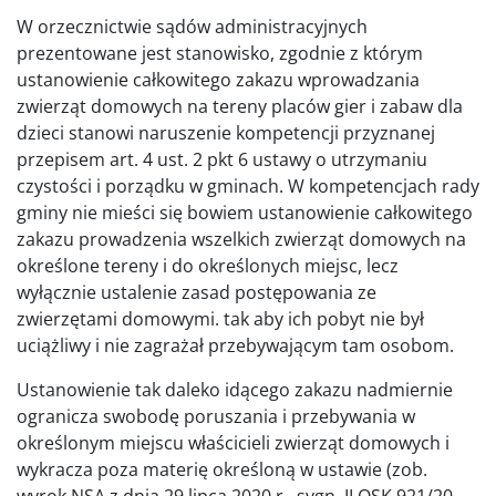
W orzecznictwie sądów administracyjnych
prezentowane jest stanowisko, zgodnie z którym
ustanowienie całkowitego zakazu wprowadzania
zwierząt domowych na tereny placów gier i zabaw dla
dzieci stanowi naruszenie kompetencji przyznanej
przepisem art. 4 ust. 2 pkt 6 ustawy o utrzymaniu
czystości i porządku w gminach. W kompetencjach rady
gminy nie mieści się bowiem ustanowienie całkowitego
zakazu prowadzenia wszelkich zwierząt domowych na
określone tereny i do określonych miejsc, lecz
wyłącznie ustalenie zasad postępowania ze
zwierzętami domowymi. tak aby ich pobyt nie był
uciążliwy i nie zagrażał przebywającym tam osobom.
Ustanowienie tak daleko idącego zakazu nadmiernie
ogranicza swobodę poruszania i przebywania w
określonym miejscu właścicieli zwierząt domowych i
wykracza poza materię określoną w ustawie (zob.
wyrok NSA z dnia 29 lipca 2020 r., sygn. II OSK 921/20,