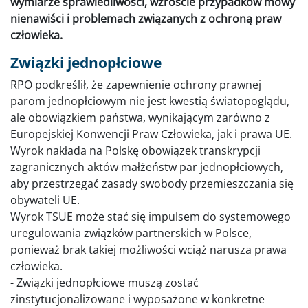
wymiarze sprawiedliwości, wzroście przypadków mowy
nienawiści i problemach związanych z ochroną praw
człowieka.
Związki jednopłciowe
RPO podkreślił, że zapewnienie ochrony prawnej
parom jednopłciowym nie jest kwestią światopoglądu,
ale obowiązkiem państwa, wynikającym zarówno z
Europejskiej Konwencji Praw Człowieka, jak i prawa UE.
Wyrok nakłada na Polskę obowiązek transkrypcji
zagranicznych aktów małżeństw par jednopłciowych,
aby przestrzegać zasady swobody przemieszczania się
obywateli UE.
Wyrok TSUE może stać się impulsem do systemowego
uregulowania związków partnerskich w Polsce,
ponieważ brak takiej możliwości wciąż narusza prawa
człowieka.
- Związki jednopłciowe muszą zostać
zinstytucjonalizowane i wyposażone w konkretne