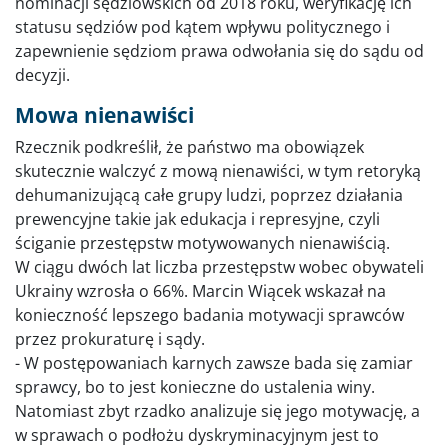
nominacji sędziowskich od 2018 roku, weryfikację ich
statusu sędziów pod kątem wpływu politycznego i
zapewnienie sędziom prawa odwołania się do sądu od
decyzji.
Mowa nienawiści
Rzecznik podkreślił, że państwo ma obowiązek
skutecznie walczyć z mową nienawiści, w tym retoryką
dehumanizującą całe grupy ludzi, poprzez działania
prewencyjne takie jak edukacja i represyjne, czyli
ściganie przestępstw motywowanych nienawiścią.
W ciągu dwóch lat liczba przestępstw wobec obywateli
Ukrainy wzrosła o 66%. Marcin Wiącek wskazał na
konieczność lepszego badania motywacji sprawców
przez prokuraturę i sądy.
- W postępowaniach karnych zawsze bada się zamiar
sprawcy, bo to jest konieczne do ustalenia winy.
Natomiast zbyt rzadko analizuje się jego motywację, a
w sprawach o podłożu dyskryminacyjnym jest to