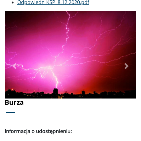
Dokument
Odpowiedz_KSP_8.12.2020.pdf
Poprzednie
Dalej
Burza
Informacja o udostępnieniu: