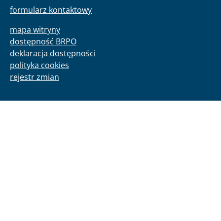
formularz kontaktowy
mapa witryny
dostępność BRPO
deklaracja dostępności
polityka cookies
rejestr zmian