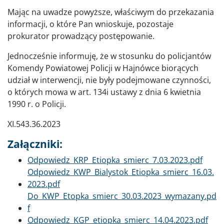
Mając na uwadze powyższe, właściwym do przekazania
informacji, o które Pan wnioskuje, pozostaje
prokurator prowadzący postępowanie.
Jednocześnie informuję, że w stosunku do policjantów
Komendy Powiatowej Policji w Hajnówce biorących
udział w interwencji, nie były podejmowane czynności,
o których mowa w art. 134i ustawy z dnia 6 kwietnia
1990 r. o Policji.
XI.543.36.2023
Załączniki:
Dokument
Odpowiedz_KRP_Etiopka_smierc_7.03.2023.pdf
Dokument
Odpowiedz_KWP_Bialystok_Etiopka_smierc_16.03.
2023.pdf
Dokument
Do_KWP_Etopka_smierc_30.03.2023_wymazany.pd
f
Dokument
Odpowiedz_KGP_etiopka_smierc_14.04.2023.pdf