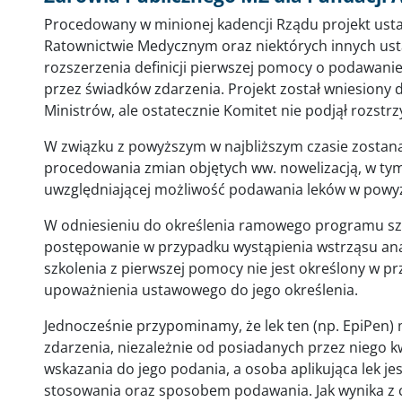
Procedowany w minionej kadencji Rządu projekt us
Ratownictwie Medycznym oraz niektórych innych ust
rozszerzenia definicji pierwszej pomocy o podawani
przez świadków zdarzenia. Projekt został wniesiony 
Ministrów, ale ostatecznie Komitet nie podjął rozstrzy
W związku z powyższym w najbliższym czasie zostaną 
procedowania zmian objętych ww. nowelizacją, w tym
uwzględniającej możliwość podawania leków w powyż
W odniesieniu do określenia ramowego programu sz
postępowanie w przypadku wystąpienia wstrząsu anafi
szkolenia z pierwszej pomocy nie jest określony w p
upoważnienia ustawowego do jego określenia.
Jednocześnie przypominamy, że lek ten (np. EpiPen)
zdarzenia, niezależnie od posiadanych przez niego kwa
wskazania do jego podania, a osoba aplikująca lek j
stosowania oraz sposobem podawania. Jak wynika z c