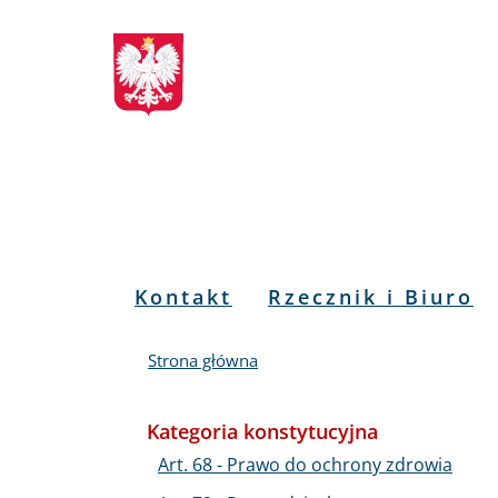
Biuletyn
Przejdź
Przejdź
Przejdź
Przejdź
do
do
to
do
Informacji
menu
treści
informacji
mapy
głównego
o
serwisu
Publicznej
kontakcie
RPO
Menu
Kontakt
Rzecznik i Biuro
PL
Strona główna
Kategoria konstytucyjna
Art. 68 - Prawo do ochrony zdrowia