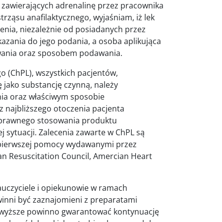
zawierających adrenalinę przez pracownika
trząsu anafilaktycznego, wyjaśniam, iż lek
enia, niezależnie od posiadanych przez
skazania do jego podania, a osoba aplikująca
owania oraz sposobem podawania.
go (ChPL), wszystkich pacjentów,
ę jako substancję czynną, należy
ia oraz właściwym sposobie
z najbliższego otoczenia pacjenta
poprawnego stosowania produktu
 sytuacji. Zalecenia zawarte w ChPL są
 pierwszej pomocy wydawanymi przez
 Resuscitation Council, Amercian Heart
auczyciele i opiekunowie w ramach
inni być zaznajomieni z preparatami
owyższe powinno gwarantować kontynuację