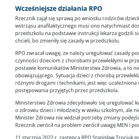
Wcześniejsze działania RPO
Rzecznik zajął się sprawą po wniosku rodziców dzieck
wstrząsu anafilaktycznego musi ono natychmiast dos
przedszkolu na podstawie instrukcji lekarza godzili si
chcieli, bo zmieniły się zasady w przedszkolu.
RPO zwracał uwagę, że należy uregulować zasady po
czynności dzieciom z chorobami przewlekłymi w przed
postawie komunikatów Ministerstwa Zdrowia, a to ni
obowiązującego. Sytuacja dzieci z chorobą przewlek
różnymi drogami i technikami, jest więc uzależnion
postępowania przyjętych przez przedszkola.
Ministerstwo Zdrowia zdecydowało się uregulować k
o zdrowiu dzieci i młodzieży w wieku szkolnym, ale n
Minister Zdrowia nie widział potrzeby zmiany podejści
Rzecznik zwrócił na problem zwrócił uwagę MEN i po
11 stycznia 2022 r. zastępca RPO Stanisław Trociuk p