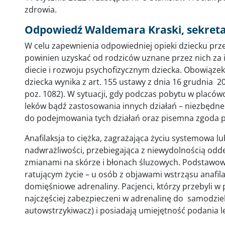
zdrowia.
Odpowiedź Waldemara Kraski, sekret
W celu zapewnienia odpowiedniej opieki dziecku prz
powinien uzyskać od rodziców uznane przez nich za 
diecie i rozwoju psychofizycznym dziecka. Obowiązek
dziecka wynika z art. 155 ustawy z dnia 16 grudnia 20
poz. 1082). W sytuacji, gdy podczas pobytu w placów
leków bądź zastosowania innych działań – niezbędne
do podejmowania tych działań oraz pisemna zgoda p
Anafilaksja to ciężka, zagrażająca życiu systemowa 
nadwrażliwości, przebiegająca z niewydolnością odde
zmianami na skórze i błonach śluzowych. Podsta
ratującym życie – u osób z objawami wstrząsu anafi
domięśniowe adrenaliny. Pacjenci, którzy przebyli w p
najczęściej zabezpieczeni w adrenalinę do samodzi
autowstrzykiwacz) i posiadają umiejętność podania l