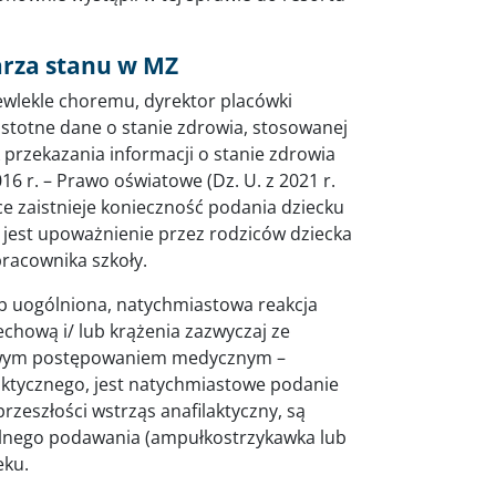
arza stanu w MZ
ewlekle choremu, dyrektor placówki
istotne dane o stanie zdrowia, stosowanej
 przekazania informacji o stanie zdrowia
16 r. – Prawo oświatowe (Dz. U. z 2021 r.
ce zaistnieje konieczność podania dziecku
 jest upoważnienie przez rodziców dziecka
racownika szkoły.
lub uogólniona, natychmiastowa reakcja
chową i/ lub krążenia zazwyczaj ze
wowym postępowaniem medycznym –
laktycznego, jest natychmiastowe podanie
rzeszłości wstrząs anafilaktyczny, są
elnego podawania (ampułkostrzykawka lub
eku.