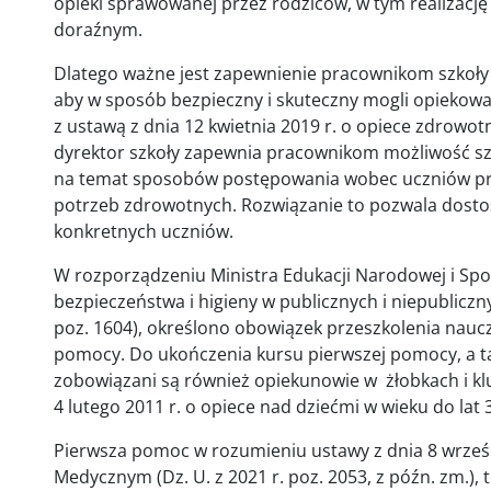
opieki sprawowanej przez rodziców, w tym realizację
doraźnym.
Dlatego ważne jest zapewnienie pracownikom szkoły 
aby w sposób bezpieczny i skuteczny mogli opiekowa
z ustawą z dnia 12 kwietnia 2019 r. o opiece zdrowotn
dyrektor szkoły zapewnia pracownikom możliwość sz
na temat sposobów postępowania wobec uczniów prz
potrzeb zdrowotnych. Rozwiązanie to pozwala dostos
konkretnych uczniów.
W rozporządzeniu Ministra Edukacji Narodowej i Spor
bezpieczeństwa i higieny w publicznych i niepubliczny
poz. 1604), określono obowiązek przeszkolenia nauczy
pomocy. Do ukończenia kursu pierwszej pomocy, a ta
zobowiązani są również opiekunowie w żłobkach i klu
4 lutego 2011 r. o opiece nad dziećmi w wieku do lat 3 
Pierwsza pomoc w rozumieniu ustawy z dnia 8 wrześ
Medycznym (Dz. U. z 2021 r. poz. 2053, z późn. zm.)