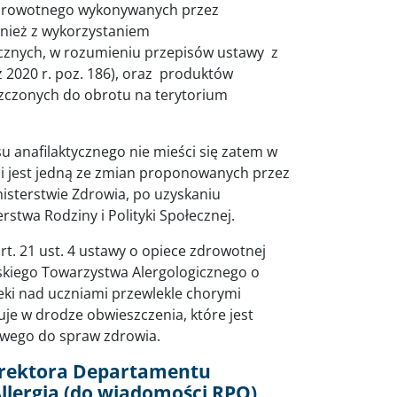
 zdrowotnego wykonywanych przez
wnież z wykorzystaniem
nych, w rozumieniu przepisów ustawy z
 2020 r. poz. 186), oraz produktów
zczonych do obrotu na terytorium
u anafilaktycznego nie mieści się zatem w
ji jest jedną ze zmian proponowanych przez
nisterstwie Zdrowia, po uzyskaniu
rstwa Rodziny i Polityki Społecznej.
rt. 21 ust. 4 ustawy o opiece zdrowotnej
lskiego Towarzystwa Alergologicznego o
ki nad uczniami przewlekle chorymi
je w drodze obwieszczenia, które jest
iwego do spraw zdrowia.
yrektora Departamentu
llergia (do wiadomości RPO)