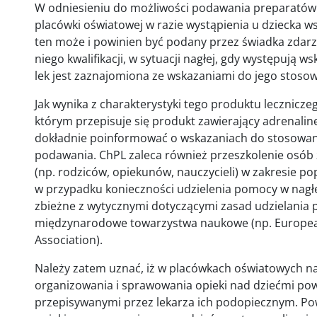
W odniesieniu do możliwości podawania preparatów 
placówki oświatowej w razie wystąpienia u dziecka ws
ten może i powinien być podany przez świadka zdarz
niego kwalifikacji, w sytuacji nagłej, gdy występują w
lek jest zaznajomiona ze wskazaniami do jego stos
Jak wynika z charakterystyki tego produktu lecznicze
którym przepisuje się produkt zawierający adrenalin
dokładnie poinformować o wskazaniach do stosowan
podawania. ChPL zaleca również przeszkolenie osób 
(np. rodziców, opiekunów, nauczycieli) w zakresie 
w przypadku konieczności udzielenia pomocy w nagłej
zbieżne z wytycznymi dotyczącymi zasad udzielania
międzynarodowe towarzystwa naukowe (np. European
Association).
Należy zatem uznać, iż w placówkach oświatowych n
organizowania i sprawowania opieki nad dziećmi pow
przepisywanymi przez lekarza ich podopiecznym. P