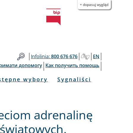
+ dopasuj wygląd
Infolinia:
800 676 676
EN
тримати допомогу
Как получить помощь
stępne wybory
Sygnaliści
eciom adrenalinę
światowych.