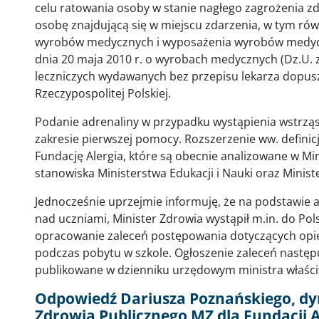
celu ratowania osoby w stanie nagłego zagrożenia
osobę znajdującą się w miejscu zdarzenia, w tym ró
wyrobów medycznych i wyposażenia wyrobów medycz
dnia 20 maja 2010 r. o wyrobach medycznych (Dz.U. z
leczniczych wydawanych bez przepisu lekarza dopus
Rzeczypospolitej Polskiej.
Podanie adrenaliny w przypadku wystąpienia wstrząs
zakresie pierwszej pomocy. Rozszerzenie ww. definic
Fundację Alergia, które są obecnie analizowane w Mi
stanowiska Ministerstwa Edukacji i Nauki oraz Ministe
Jednocześnie uprzejmie informuję, że na podstawie a
nad uczniami, Minister Zdrowia wystąpił m.in. do Po
opracowanie zaleceń postępowania dotyczących opie
podczas pobytu w szkole. Ogłoszenie zaleceń następu
publikowane w dzienniku urzędowym ministra właśc
Odpowiedź Dariusza Poznańskiego, d
Zdrowia Publicznego MZ dla Fundacji A