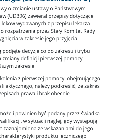
tawy o zmianie ustawy o Państwowym
aw (UD396) zawierał przepisy dotyczące
e leków wydawanych z przepisu lekarza
do rozpatrzenia przez Stały Komitet Rady
gnięcia w zakresie jego przyjęcia.
podjęte decyzje co do zakresu i trybu
 zmiany definicji pierwszej pomocy
szym zakresie.
kolenia z pierwszej pomocy, obejmującego
laktycznego, należy podkreślić, że zakres
rzepisach prawa i brak obecnie
 może i powinien być podany przez świadka
lifikacji, w sytuacji nagłej, gdy występują
est zaznajomiona ze wskazaniami do jego
harakterystyki produktu leczniczego