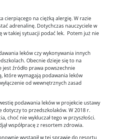
a cierpiącego na ciężką alergię. W razie
tać adrenalinę. Dotychczas nauczyciele w
ę w takiej sytuacji podać lek. Potem już nie
dawania leków czy wykonywania innych
szkolach. Obecnie dzieje się to na
e jest źródło prawa powszechnie
łą, które wymagają podawania leków
a wyłączenie od wewnętrznych zasad
westię podawania leków w projekcie ustawy
ie dotyczy to przedszkolaków. W 2018 r.
a, choć nie wykluczał tego w przyszłości.
djął współpracę z resortem zdrowia.
onownie wystąpił w tej sprawie do resortu