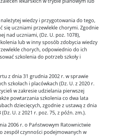
 zaleceń lekarskich w trybie planowym lub
należytej wiedzy i przygotowania do tego,
ć się uczniami przewlekle chorymi. Zgodnie
ej nad uczniami, (Dz. U. poz. 1078),
kolenia lub w inny sposób zdobycia wiedzy
ewlekle chorych, odpowiednio do ich
ować szkolenia do potrzeb szkoły i
tu z dnia 31 grudnia 2002 r. w sprawie
ch szkołach i placówkach (Dz. U. z 2020 r.
cieli w zakresie udzielania pierwszej
kże powtarzania szkolenia co dwa lata
bach dziecięcych, zgodnie z ustawą z dnia
(Dz. U. z 2021 r. poz. 75, z późn. zm.).
nia 2006 r. o Państwowym Ratownictwie
, to zespół czynności podejmowanych w