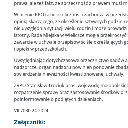
prawa, ale też fakt, że sprzeczność z prawem musi mi
W ocenie RPO takie okoliczności zachodzą w przedsta
opinią skarżącego, że określenie sztywnych godzin r
nie uwzględnia sytuacji wielu rodzin i może prowad
istotny. Rada Miejska w Wieliczce mogła przekrocz
zawarcie w uchwale przepisów ściśle określających 
i opieki w przedszkolach.
Uwzględniając dotychczasowe orzecznictwo sądów ad
nadzorcze, organ nadzoru powinien ponownie zbada
stwierdzenia nieważności kwestionowanej uchwały.
ZRPO Stanisław Trociuk prosi wojewodę małopolskie
rozpatrzenie sprawy oraz zastosowanie środków prz
poinformowanie o podjętych działaniach.
VII.7030.24.2024
Załączniki: