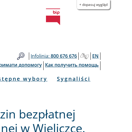
+ dopasuj wygląd
Infolinia:
800 676 676
EN
тримати допомогу
Как получить помощь
stępne wybory
Sygnaliści
zin bezpłatnej
nej w Wieliczce.