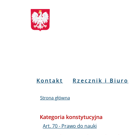
Biuletyn
Przejdź
Przejdź
Przejdź
Przejdź
do
do
to
do
Informacji
menu
treści
informacji
mapy
głównego
o
serwisu
Publicznej
kontakcie
RPO
Menu
Kontakt
Rzecznik i Biuro
PL
Strona główna
Kategoria konstytucyjna
Art. 70 - Prawo do nauki