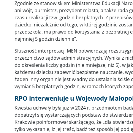
Zgodnie ze stanowiskiem Ministerstwa Edukacji Narod
ani wójt, burmistrz, prezydent miasta, a także rada 
czasu realizacji tzw. godzin bezpłatnych. Z przepis
dziecko, niezależnie od tego, w której godzinie zos
przedszkola, ma prawo do korzystania z bezpłatnej 
najmniej 5 godzin dziennie”.
Słuszność interpretacji MEN potwierdzają rozstrzyg
orzecznictwo sądów administracyjnych. Wynika z nic
do określenia liczby godzin (nie mniejszej niż 5), w 
każdemu dziecku zapewnić bezpłatne nauczanie, wych
żaden inny organ nie jest władny do ustalania ściśle 
wymiar 5 bezpłatnych godzin, w ramach których zape
RPO interweniuje u Wojewody Małopo
Kwestia uchwały była już w 2024 r. przedmiotem bad
dopatrzył się wystarczających podstaw do stwierdze
Krakowie poinformował skarżącego, że „dla stwierdze
tylko wykazanie, iż jej treść, bądź też sposób jej po