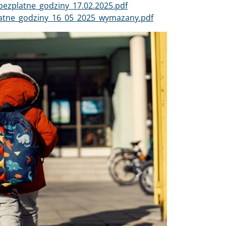
bezplatne_godziny_17.02.2025.pdf
atne_godziny_16_05_2025_wymazany.pdf
Dalej