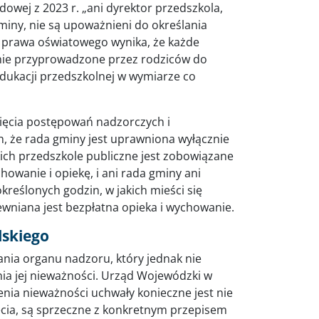
owej z 2023 r. „ani dyrektor przedszkola,
gminy, nie są upoważnieni do określania
ów prawa oświatowego wynika, że każde
tanie przyprowadzone przez rodziców do
edukacji przedszkolnej w wymiarze co
nięcia postępowań nadzorczych i
h, że rada gminy jest uprawniona wyłącznie
jakich przedszkole publiczne jest zobowiązane
owanie i opiekę, i ani rada gminy ani
określonych godzin, w jakich mieści się
wniana jest bezpłatna opieka i wychowanie.
lskiego
ania organu nadzoru, który jednak nie
nia jej nieważności. Urząd Wojewódzki w
nia nieważności uchwały konieczne jest nie
djęcia, są sprzeczne z konkretnym przepisem