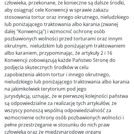
człowieka, przekonane, że konieczne są dalsze środki,
aby osiągnąć cele Konwencji w sprawie zakazu
stosowania tortur oraz innego okrutnego, nieludzkiego
lub poniżającego traktowania albo karania (zwanej
dalej "Konwencją") i wzmocnić ochronę osób
pozbawionych wolności przed torturami oraz innym
okrutnym, nieludzkim lub poniżającym traktowaniem
albo karaniem, przypominając, że artykuły 2 i 16
Konwencji zobowiązują każde Państwo Stronę do
podjęcia skutecznych środków w celu
zapobieżenia aktom tortur i innego okrutnego,
nieludzkiego lub poniżającego traktowania albo karania
na jakimkolwiek terytorium pod jego
jurysdykcją, uznając, że w pierwszej kolejności państwa
są odpowiedzialne za realizację tych artykułów, że
wszyscy ponoszą wspólną odpowiedzialność za
wzmocnienie ochrony osób pozbawionych wolności i
pełne przestrzeganie w stosunku do nich praw
człowieka oraz że międzynarodowe organy