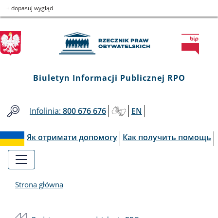
Biuletyn
Przejdź
Przejdź
Przejdź
Przejdź
+ dopasuj wygląd
do
do
to
do
Informacji
menu
treści
informacji
mapy
głównego
o
serwisu
Publicznej
kontakcie
RPO
Biuletyn Informacji Publicznej RPO
Infolinia:
800 676 676
EN
Як отримати допомогу
Как получить помощь
Strona główna