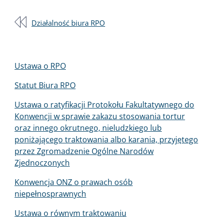
Działalność biura RPO
Menu
Ustawa o RPO
PL
Statut Biura RPO
Ustawa o ratyfikacji Protokołu Fakultatywnego do
Konwencji w sprawie zakazu stosowania tortur
oraz innego okrutnego, nieludzkiego lub
poniżającego traktowania albo karania, przyjętego
przez Zgromadzenie Ogólne Narodów
Zjednoczonych
Konwencja ONZ o prawach osób
niepełnosprawnych
Ustawa o równym traktowaniu