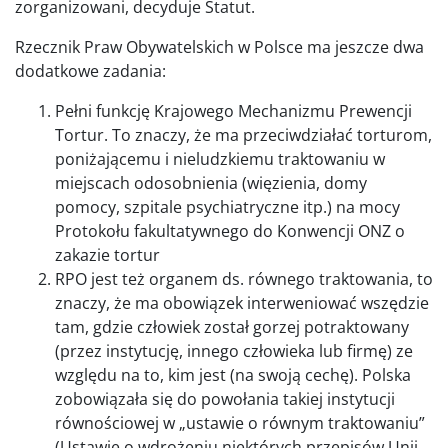
zorganizowani, decyduje Statut.
Rzecznik Praw Obywatelskich w Polsce ma jeszcze dwa
dodatkowe zadania:
Pełni funkcję Krajowego Mechanizmu Prewencji
Tortur. To znaczy, że ma przeciwdziałać torturom,
poniżającemu i nieludzkiemu traktowaniu w
miejscach odosobnienia (więzienia, domy
pomocy, szpitale psychiatryczne itp.) na mocy
Protokołu fakultatywnego do Konwencji ONZ o
zakazie tortur
RPO jest też organem ds. równego traktowania, to
znaczy, że ma obowiązek interweniować wszędzie
tam, gdzie człowiek został gorzej potraktowany
(przez instytucję, innego człowieka lub firmę) ze
względu na to, kim jest (na swoją cechę). Polska
zobowiązała się do powołania takiej instytucji
równościowej w „ustawie o równym traktowaniu”
(Ustawie o wdrożeniu niektórych przepisów Unii