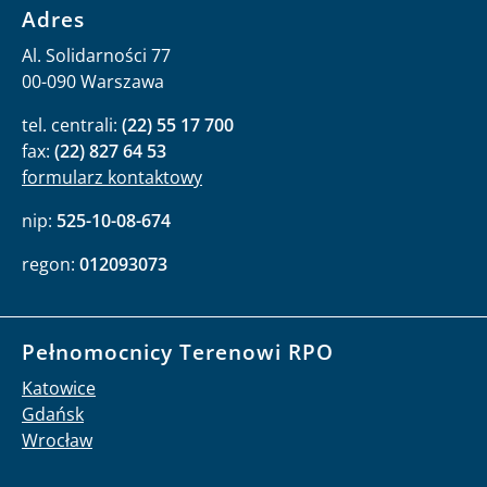
Adres
Al. Solidarności 77
00-090 Warszawa
tel. centrali:
(22) 55 17 700
fax:
(22) 827 64 53
formularz kontaktowy
nip:
525-10-08-674
regon:
012093073
Pełnomocnicy Terenowi RPO
Katowice
Gdańsk
Wrocław