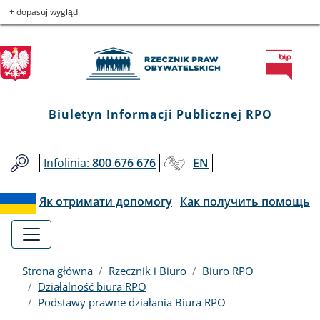
Biuletyn
Przejdź
Przejdź
Przejdź
Przejdź
+ dopasuj wygląd
do
do
to
do
Informacji
menu
treści
informacji
mapy
głównego
o
serwisu
Publicznej
kontakcie
RPO
Biuletyn Informacji Publicznej RPO
Infolinia:
800 676 676
EN
Як отримати допомогу
Как получить помощь
Strona główna
Rzecznik i Biuro
Biuro RPO
Działalność biura RPO
Podstawy prawne działania Biura RPO