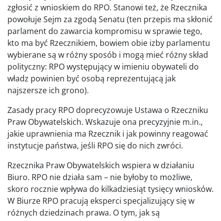
zgłosić z wnioskiem do RPO. Stanowi też, że Rzecznika
powołuje Sejm za zgodą Senatu (ten przepis ma skłonić
parlament do zawarcia kompromisu w sprawie tego,
kto ma być Rzecznikiem, bowiem obie izby parlamentu
wybierane są w różny sposób i mogą mieć różny skład
polityczny: RPO występujący w imieniu obywateli do
władz powinien być osobą reprezentującą jak
najszersze ich grono).
Zasady pracy RPO doprecyzowuje Ustawa o Rzeczniku
Praw Obywatelskich. Wskazuje ona precyzyjnie m.in.,
jakie uprawnienia ma Rzecznik i jak powinny reagować
instytucje państwa, jeśli RPO się do nich zwróci.
Rzecznika Praw Obywatelskich wspiera w działaniu
Biuro. RPO nie działa sam – nie byłoby to możliwe,
skoro rocznie wpływa do kilkadziesiąt tysięcy wniosków.
W Biurze RPO pracują eksperci specjalizujący się w
różnych dziedzinach prawa. O tym, jak są