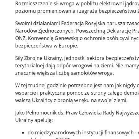
Rozmieszczenie sił wroga w pobliżu elektrowni jądr
poziomu promieniowania i zagraża bezpieczeństwu 
Swoimi działaniami Federacja Rosyjska narusza zas
Narodów Zjednoczonych, Powszechną Deklarację Pra
ONZ, Konwencję Genewską o ochronie osób cywilnyc
bezpieczeństwa w Europie.
Siły Zbrojne Ukrainy, jednostki sektora bezpieczeńst
terytorialnej dają odpór wrogowi na ziemi. Nie mamy
znacznie większą liczbę samolotów wroga.
W tej trudnej godzinie potrzebne jest nam jak nigd
wsparcie i praktyczna pomoc ze strony całego demok
walczą Ukraińcy z bronią w ręku na swojej ziemi.
Jako Pełnomocnik ds. Praw Człowieka Rady Najwyższej
Ukrainy apeluję:
do międzynarodowych instytucji finansowych - 