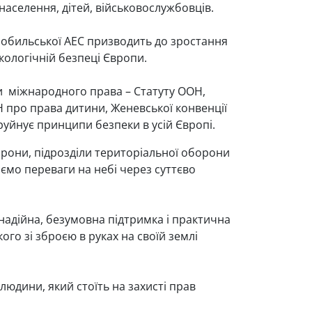
аселення, дітей, військовослужбовців.
нобильської АЕС призводить до зростання
кологічній безпеці Європи.
и міжнародного права – Статуту ООН,
Н про права дитини, Женевської конвенції
 руйнує принципи безпеки в усій Європі.
брони, підрозділи територіальної оборони
маємо переваги на небі через суттєво
 надійна, безумовна підтримка і практична
ого зі зброєю в руках на своїй землі
юдини, який стоїть на захисті прав