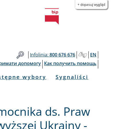
+ dopasuj wygląd
Infolinia:
800 676 676
EN
тримати допомогу
Как получить помощь
stępne wybory
Sygnaliści
mocnika ds. Praw
yższej Ukrainy -