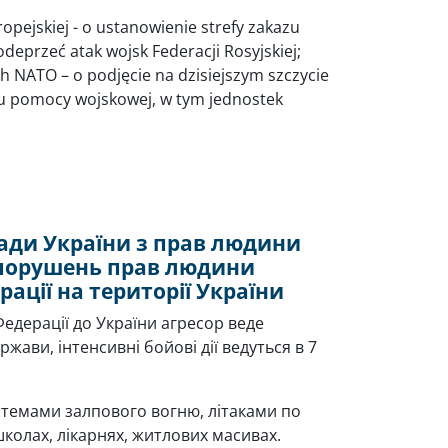
pejskiej - o ustanowienie strefy zakazu
odeprzeć atak wojsk Federacji Rosyjskiej;
h NATO – o podjęcie na dzisiejszym szczycie
u pomocy wojskowej, w tym jednostek
ади України з прав людини
порушень прав людини
ації на території України
Федерації до України агресор веде
жави, інтенсивні бойові дії ведуться в 7
стемами залпового вогню, літаками по
школах, лікарнях, житлових масивах.