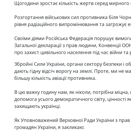
Щогодини зростає кількість жертв серед мирного н
Розгортання військових сил противника біля Чор
рівня радіаційного випромінювання та загрожує е
Своїми діями Російська Федерація порушує вимог
Загальної декларації з прав людини, Конвенції ОО
про захист цивільного населення під час війни та
Збройні Сили України, органи сектору безпеки і о
дають гідну відсіч ворогу на землі. Проте, ми не 
більшу кількість авіації противника.
В цю важку годину нам, як ніколи, потрібна міцна,
допомога усього демократичного світу, цінності як
захищають українці.
Як Уповноважений Верховної Ради України з прав л
громадян України, я закликаю: