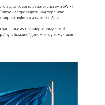
сію від світової платіжної системи SWIFT;
 Союзу – запровадити над Україною
ю мірою відбивати натиск військ
ьогоднішньому позачерговому саміті
їну військової допомоги, у тому числі –