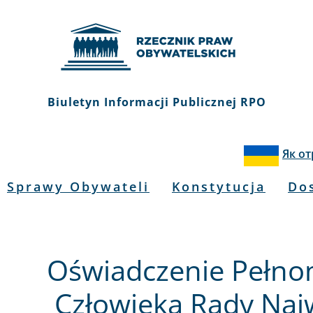
Biuletyn Informacji Publicznej RPO
Як о
Sprawy Obywateli
Konstytucja
Do
Oświadczenie Pełno
Człowieka Rady Najw