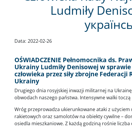
Ludmiły Denis
українс
Data:
2022-02-26
OŚWIADCZENIE Pełnomocnika ds. Praw
Ukrainy Ludmiły Denisowej w sprawi
człowieka przez siły zbrojne Federacji 
Ukrainy
Drugiego dnia rosyjskiej inwazji militarnej na Ukrain
obwodach naszego państwa. Intensywne walki toczą s
Wróg przeprowadza ukierunkowane ataki z użyciem r
rakietowych oraz samolotów na obiekty cywilne – domy
osiedla mieszkaniowe. Z każdą godziną rośnie liczba o