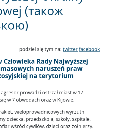
owej (також
ькою)
podziel się tym na:
twitter
facebook
 Człowieka Rady Najwyższej
e masowych naruszeń praw
Rosyjskiej na terytorium
ę agresor prowadzi ostrzał miast w 17
ię w 7 obwodach oraz w Kijowie.
akiet, wieloprowadnicowych wyrzutni
 dziecka, przedszkola, szkoły, szpitale,
fiar wśród cywilów, dzieci oraz żołnierzy.