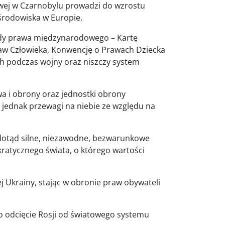
owej w Czarnobylu prowadzi do wzrostu
środowiska w Europie.
ady prawa międzynarodowego – Kartę
w Człowieka, Konwencję o Prawach Dziecka
h podczas wojny oraz niszczy system
wa i obrony oraz jednostki obrony
 jednak przewagi na niebie ze względu na
y dotąd silne, niezawodne, bezwarunkowe
ratycznego świata, o którego wartości
 Ukrainy, stając w obronie praw obywateli
o odcięcie Rosji od światowego systemu