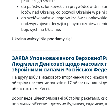
płatniczego SWIFT;
do państw członkowskich i przywódców Unii Euro
lotów nad Ukrainą, co pozwoli Ukrainie w pełni 
do szefów państw i rządów krajów członkowskic
nadzwyczajnym decyzji o pilnym rozmieszczeni
bojowych na Ukrainie.
Ukraina walczy! Nie poddamy się!
_____________________________
ЗАЯВА Уповноваженого Верховної Р
Людмили Денісової щодо масових 
збройними силами Російської Федер
На другу добу військового вторгнення Російської 
обстріли населених пунктів в 17 областях нашої дер
областях та м. Києві.
Ворог веде цілеспрямовані обстріли ракетами, си
цивільних об’єктах – дитячих будинках, садочках, 