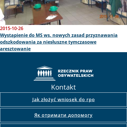
2015-10-26
Wystąpienie do MS ws. nowych zasad przyznawania
odszkodowania za niesłuszne tymczasowe
aresztowanie
Kontakt
Jak złożyć wniosek do rpo
Як отримати допомогу