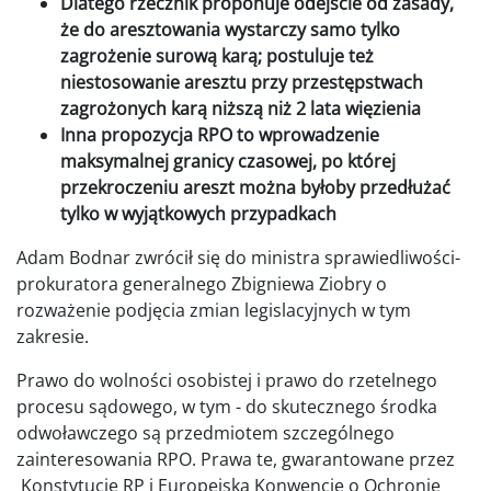
Dlatego rzecznik proponuje odejście od zasady,
że do aresztowania wystarczy samo tylko
zagrożenie surową karą; postuluje też
niestosowanie aresztu przy przestępstwach
zagrożonych karą niższą niż 2 lata więzienia
Inna propozycja RPO to wprowadzenie
maksymalnej granicy czasowej, po której
przekroczeniu areszt można byłoby przedłużać
tylko w wyjątkowych przypadkach
Adam Bodnar zwrócił się do ministra sprawiedliwości-
prokuratora generalnego Zbigniewa Ziobry o
rozważenie podjęcia zmian legislacyjnych w tym
zakresie.
Prawo do wolności osobistej i prawo do rzetelnego
procesu sądowego, w tym - do skutecznego środka
odwoławczego są przedmiotem szczególnego
zainteresowania RPO. Prawa te, gwarantowane przez
Konstytucję RP i Europejską Konwencję o Ochronie