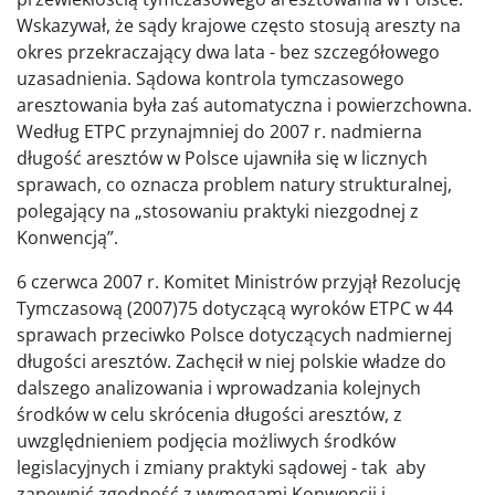
Wskazywał, że sądy krajowe często stosują areszty na
okres przekraczający dwa lata - bez szczegółowego
uzasadnienia. Sądowa kontrola tymczasowego
aresztowania była zaś automatyczna i powierzchowna.
Według ETPC przynajmniej do 2007 r. nadmierna
długość aresztów w Polsce ujawniła się w licznych
sprawach, co oznacza problem natury strukturalnej,
polegający na „stosowaniu praktyki niezgodnej z
Konwencją”.
6 czerwca 2007 r. Komitet Ministrów przyjął Rezolucję
Tymczasową (2007)75 dotyczącą wyroków ETPC w 44
sprawach przeciwko Polsce dotyczących nadmiernej
długości aresztów. Zachęcił w niej polskie władze do
dalszego analizowania i wprowadzania kolejnych
środków w celu skrócenia długości aresztów, z
uwzględnieniem podjęcia możliwych środków
legislacyjnych i zmiany praktyki sądowej - tak aby
zapewnić zgodność z wymogami Konwencji i