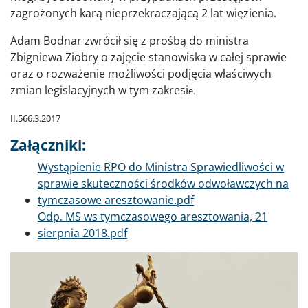
zagrożonych karą nieprzekraczającą 2 lat więzienia.
Adam Bodnar zwrócił się z prośbą do ministra
Zbigniewa Ziobry o zajęcie stanowiska w całej sprawie
oraz o rozważenie możliwości podjęcia właściwych
zmian legislacyjnych w tym zakresi
e.
II.566.3.2017
Załączniki:
Dokument
Wystąpienie RPO do Ministra Sprawiedliwości w
sprawie skuteczności środków odwoławczych na
tymczasowe aresztowanie.pdf
Dokument
Odp. MS ws tymczasowego aresztowania, 21
sierpnia 2018.pdf