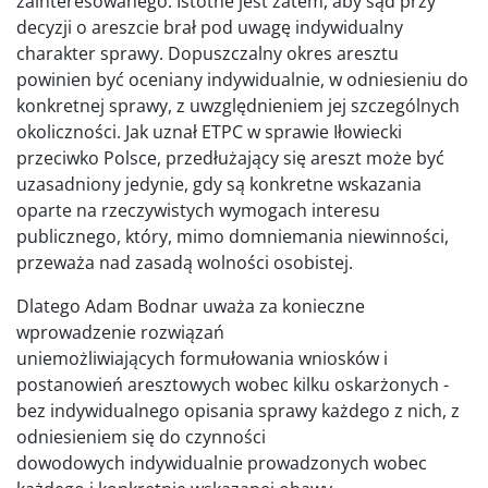
zainteresowanego. Istotne jest zatem, aby sąd przy
decyzji o areszcie brał pod uwagę indywidualny
charakter sprawy. Dopuszczalny okres aresztu
powinien być oceniany indywidualnie, w odniesieniu do
konkretnej sprawy, z uwzględnieniem jej szczególnych
okoliczności. Jak uznał ETPC w sprawie Iłowiecki
przeciwko Polsce, przedłużający się areszt może być
uzasadniony jedynie, gdy są konkretne wskazania
oparte na rzeczywistych wymogach interesu
publicznego, który, mimo domniemania niewinności,
przeważa nad zasadą wolności osobistej.
Dlatego Adam Bodnar uważa za konieczne
wprowadzenie rozwiązań
uniemożliwiających formułowania wniosków i
postanowień aresztowych wobec kilku oskarżonych -
bez indywidualnego opisania sprawy każdego z nich, z
odniesieniem się do czynności
dowodowych indywidualnie prowadzonych wobec