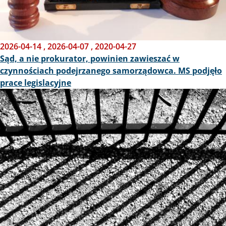
2026-04-14
,
2026-04-07
,
2020-04-27
Sąd, a nie prokurator, powinien zawieszać w
czynnościach podejrzanego samorządowca. MS podjęło
prace legislacyjne
Obraz