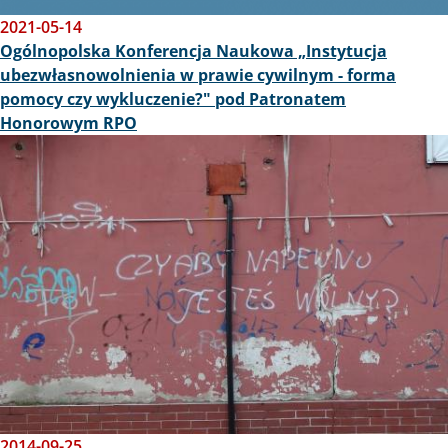
2021-05-14
Ogólnopolska Konferencja Naukowa „Instytucja
ubezwłasnowolnienia w prawie cywilnym - forma
pomocy czy wykluczenie?" pod Patronatem
Honorowym RPO
Obraz
2014-09-25