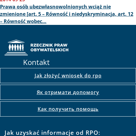
Prawa osób ubezwłasnowolnionych wciąż nie
zmienione [art. 5 – Równość i niedyskryminacja, art. 12
– Równość wobec…
Kontakt
Jak złożyć wniosek do rpo
Як отримати допомогу
Как получить помощь
Jak uzyskać informacje od RPO: